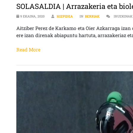
SOLASALDIA | Arrazakeria eta biol
9 EKAINA, 2020
HIZPIDEA
IN
BERRIAK
IRUZKINAK
Aitziber Perez de Karkamo eta Oier Azkarraga izan 
ere izan direnak abiapuntu hartuta, arrazakeriaz e
Read More