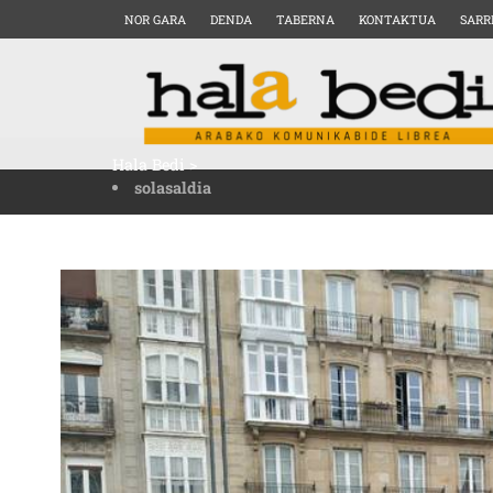
NOR GARA
DENDA
TABERNA
KONTAKTUA
SARR
Hala Bedi
>
solasaldia