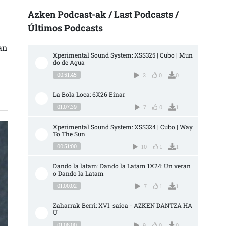
Azken Podcast-ak / Last Podcasts /
Últimos Podcasts
N
an
Xperimental Sound System: XSS325 | Cubo | Mun
do de Agua
00:51:45
2
0
0
La Bola Loca: 6X26 Einar
01:07:39
7
0
1
Xperimental Sound System: XSS324 | Cubo | Way 
To The Sun
00:51:00
10
1
1
Dando la latam: Dando la Latam 1X24: Un veran
o Dando la Latam
01:00:02
7
1
1
Zaharrak Berri: XVI. saioa - AZKEN DANTZA HA
U
01:08:00
9
0
0