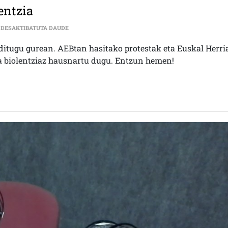
entzia
SOLASALDIA | ARRAZAKERIA ETA BIOLENTZIA SARRERA
 DESAKTIBATUTA DAUDE
ditugu gurean. AEBtan hasitako protestak eta Euskal Herri
ta biolentziaz hausnartu dugu. Entzun hemen!