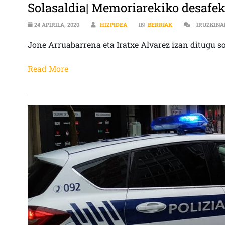
Solasaldia| Memoriarekiko desafek
24 APIRILA, 2020
HIZPIDEA
IN
BERRIAK
IRUZKINA
Jone Arruabarrena eta Iratxe Alvarez izan ditugu s
Read More