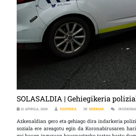
SOLASALDIA | Gehiegikeria polizial
21 APIRILA, 2020
HIZPIDEA
IN
BERRIAK
IRUZKINA
Azkenaldian gero eta gehiago dira indarkeria poliz
soziala ere areagotu egin da Koronabirusaren hari
gai hauen inguruan hausnartzeko tartea hartu dugu