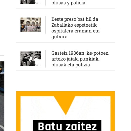
blusas y policía
RAN
Beste preso bat hil da
Zaballako espetxetik
ospitalera eraman eta
gutxira
Gasteiz 1986an: ke-potoen
arteko jaiak, punkiak,
blusak eta polizia