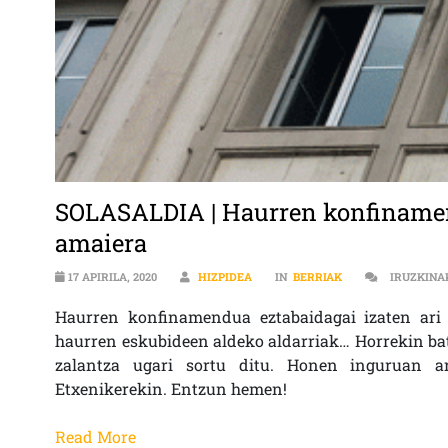
SOLASALDIA | Haurren konfinamen
amaiera
17 APIRILA, 2020
HIZPIDEA
IN
BERRIAK
IRUZKINA
Haurren konfinamendua eztabaidagai izaten ari
haurren eskubideen aldeko aldarriak… Horrekin bat
zalantza ugari sortu ditu. Honen inguruan ar
Etxenikerekin. Entzun hemen!
Read More