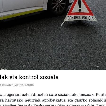
ak eta kontrol soziala
SOLASALDIA | GEHIEGIKERIA POLIZIALAK ETA KONTRO
K DESAKTIBATUTA DAUDE
iala agerian uzten dituzten sare sozialerako mezuak. Kontr
ra hartutako neurriak aprobetxatuz, eta gaurko solasaldi
 Aitziber Perez de Karkamo eta Oier Azkarragarekin. Entz