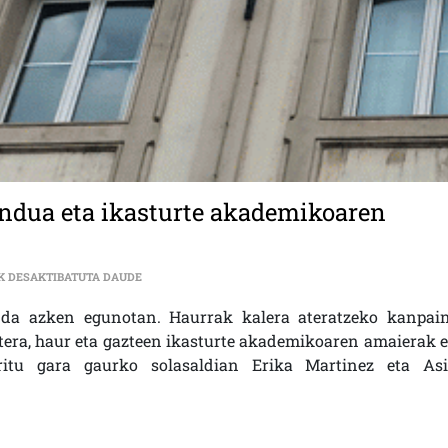
dua eta ikasturte akademikoaren
SOLASALDIA | HAURREN KONFINAMENDUA ETA IKAS
K DESAKTIBATUTA DAUDE
 da azken egunotan. Haurrak kalera ateratzeko kanpain
era, haur eta gazteen ikasturte akademikoaren amaierak e
itu gara gaurko solasaldian Erika Martinez eta Asi