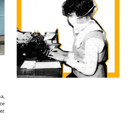
TURTE AKADEMIKOAREN AMAIERA SARRERAN
a,
re
er