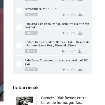
Zeresanik ez: MAKRIBA!
01:02:00
6
0
1
O no será-Edo ez da izango: Beldurra eta arte esz
enikoak
01:00:04
3
0
1
Kodoro Games: Kodoro Games - 4×41 - Resaca de
l Summer Game Fest y Nintendo Direct
01:06:17
3
0
1
BabaZorra: Youtubeko urrezko era berri bat? BZ 
3-27
01:06:24
4
0
1
Irakurrienak
Gasteiz 1986: fiestas entre
botes de humo, punkis,