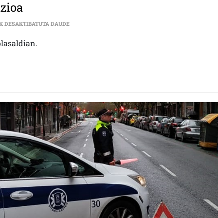
zioa
SOLASALDIA| MEMORIAREKIKO DESAFEKZIOA SARRE
K DESAKTIBATUTA DAUDE
olasaldian.