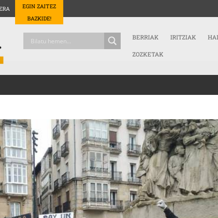
EGIN ZAITEZ
ERA
BAZKIDE!
BERRIAK
IRITZIAK
HA
ZOZKETAK