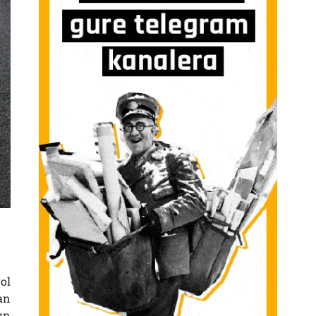
L SOZIALA SARRERAN
ol
an
un