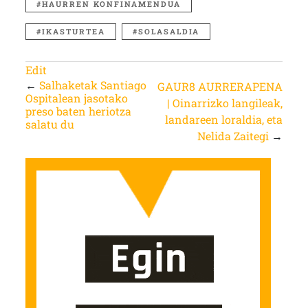
HAURREN KONFINAMENDUA
IKASTURTEA
SOLASALDIA
Edit
←
Salhaketak Santiago
GAUR8 AURRERAPENA
Ospitalean jasotako
| Oinarrizko langileak,
preso baten heriotza
landareen loraldia, eta
salatu du
Nelida Zaitegi
→