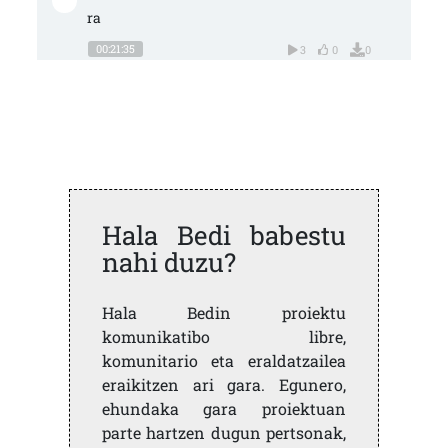
ra
00:21:35
3
0
0
Hala Bedi babestu
nahi duzu?
Hala Bedin proiektu
komunikatibo libre,
komunitario eta eraldatzailea
eraikitzen ari gara. Egunero,
ehundaka gara proiektuan
parte hartzen dugun pertsonak,