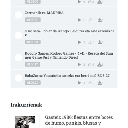
01:08:00
9
0
0
Zeresanik ez: MAKRIBA!
01:02:00
6
0
1
O no será-Edo ez da izango: Beldurra eta arte eszenikoa
k
01:00:04
3
0
1
Kodoro Games: Kodoro Games - 4×41 - Resaca del Sum
mer Game Fest y Nintendo Direct
01:06:17
3
0
1
BabaZorra: Youtubeko urrezko era berri bat? BZ 3-27
01:06:24
4
0
1
Irakurrienak
Gasteiz 1986: fiestas entre botes
de humo, punkis, blusas y