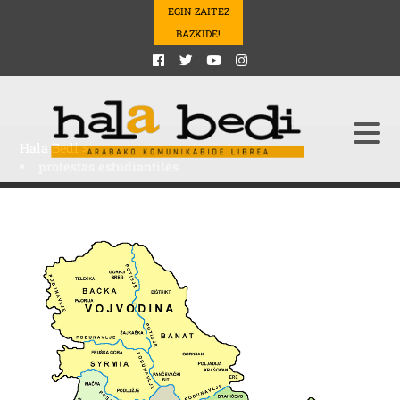
EGIN ZAITEZ
BAZKIDE!
Hala Bedi
>
protestas estudiantiles