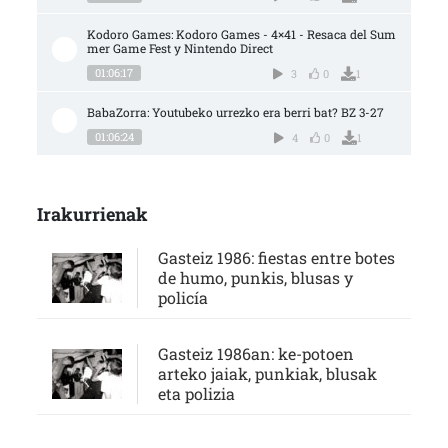
Kodoro Games: Kodoro Games - 4×41 - Resaca del Sum
mer Game Fest y Nintendo Direct
01:06:17
3
0
1
BabaZorra: Youtubeko urrezko era berri bat? BZ 3-27
01:06:24
4
0
1
Irakurrienak
Gasteiz 1986: fiestas entre botes
de humo, punkis, blusas y
policía
Gasteiz 1986an: ke-potoen
arteko jaiak, punkiak, blusak
eta polizia