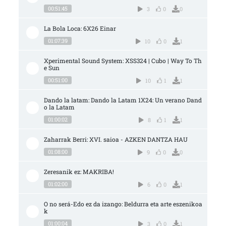
00:51:45
3
0
0
La Bola Loca: 6X26 Einar
01:07:39
10
0
1
Xperimental Sound System: XSS324 | Cubo | Way To Th
e Sun
00:51:00
10
1
1
Dando la latam: Dando la Latam 1X24: Un verano Dand
o la Latam
01:00:02
8
1
1
Zaharrak Berri: XVI. saioa - AZKEN DANTZA HAU
01:08:00
9
0
0
Zeresanik ez: MAKRIBA!
01:02:00
6
0
1
O no será-Edo ez da izango: Beldurra eta arte eszenikoa
k
01:00:04
3
0
1