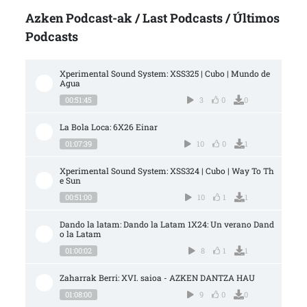
Azken Podcast-ak / Last Podcasts / Últimos
Podcasts
Xperimental Sound System: XSS325 | Cubo | Mundo de 
Agua
00:51:45
3
0
0
La Bola Loca: 6X26 Einar
01:07:39
10
0
1
Xperimental Sound System: XSS324 | Cubo | Way To Th
e Sun
00:51:00
10
1
1
Dando la latam: Dando la Latam 1X24: Un verano Dand
o la Latam
01:00:02
8
1
1
Zaharrak Berri: XVI. saioa - AZKEN DANTZA HAU
01:08:00
9
0
0