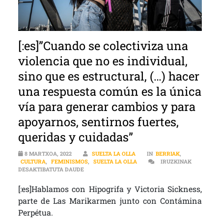
[:es]”Cuando se colectiviza una
violencia que no es individual,
sino que es estructural, (…) hacer
una respuesta común es la única
vía para generar cambios y para
apoyarnos, sentirnos fuertes,
queridas y cuidadas”
8 MARTXOA, 2022
SUELTA LA OLLA
IN
BERRIAK
,
CULTURA
,
FEMINISMOS
,
SUELTA LA OLLA
IRUZKINAK
[:ES]”CUANDO SE COLECTIVIZA UNA VIOLENCIA 
DESAKTIBATUTA DAUDE
[:es]Hablamos con Hipogrifa y Victoria Sickness,
parte de Las Marikarmen junto con Contámina
Perpétua.