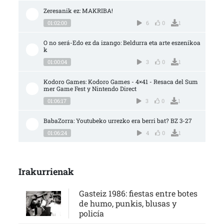
Zeresanik ez: MAKRIBA!
01:02:00
6
0
1
O no será-Edo ez da izango: Beldurra eta arte eszenikoa
k
01:00:04
3
0
1
Kodoro Games: Kodoro Games - 4×41 - Resaca del Sum
mer Game Fest y Nintendo Direct
01:06:17
3
0
1
BabaZorra: Youtubeko urrezko era berri bat? BZ 3-27
01:06:24
4
0
1
Irakurrienak
Gasteiz 1986: fiestas entre botes
de humo, punkis, blusas y
policía