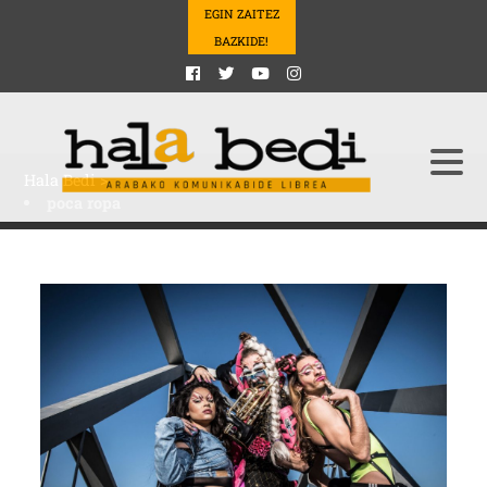
EGIN ZAITEZ
BAZKIDE!
Hala Bedi
>
poca ropa