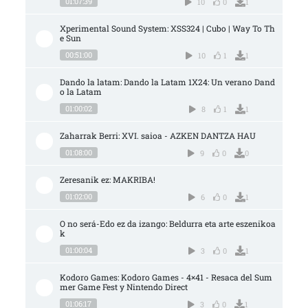
01:07:39
10
0
1
Xperimental Sound System: XSS324 | Cubo | Way To Th
e Sun
00:51:00
10
1
1
Dando la latam: Dando la Latam 1X24: Un verano Dand
o la Latam
01:00:02
8
1
1
Zaharrak Berri: XVI. saioa - AZKEN DANTZA HAU
01:08:00
9
0
0
Zeresanik ez: MAKRIBA!
01:02:00
6
0
1
O no será-Edo ez da izango: Beldurra eta arte eszenikoa
k
01:00:04
3
0
1
Kodoro Games: Kodoro Games - 4×41 - Resaca del Sum
mer Game Fest y Nintendo Direct
01:06:17
3
0
1