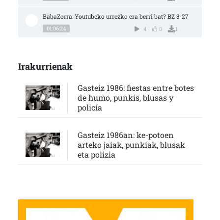
BabaZorra: Youtubeko urrezko era berri bat? BZ 3-27
01:06:24
4
0
1
Irakurrienak
Gasteiz 1986: fiestas entre botes
de humo, punkis, blusas y
policía
Gasteiz 1986an: ke-potoen
arteko jaiak, punkiak, blusak
eta polizia