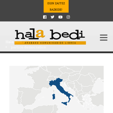
EGIN ZAITEZ
BAZKIDE!
Hala Bedi
>
partico democratico