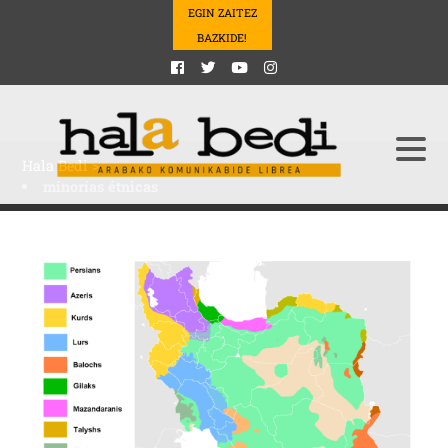
EGIN ZAITEZ
BAZKIDE!
Hala Bedi
>
minorías étnicas