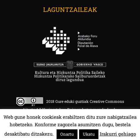
LAGUNTZAILEAK
2018 Gure eduki guztiak Creative Commons
Aitortu 4.0 Nazioartekoa Baimen baten mende daude.
Web gune honek cookieak erabiltzen ditu zure nabigatzailea
hobetzeko. Konforme zagozela asumitzen dugu, bestela
desaktibatu ditzakezu.
Irakurri gehiago
Onartu
Ukatu
HALA BEDI BAT 107.4 MHz.