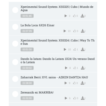
Xperimental Sound System: XSS325 | Cubo | Mundo de 
Agua
00:51:45
3
0
0
La Bola Loca: 6X26 Einar
01:07:39
10
0
1
Xperimental Sound System: XSS324 | Cubo | Way To Th
e Sun
00:51:00
10
1
1
Dando la latam: Dando la Latam 1X24: Un verano Dand
o la Latam
01:00:02
8
1
1
Zaharrak Berri: XVI. saioa - AZKEN DANTZA HAU
01:08:00
9
0
0
Zeresanik ez: MAKRIBA!
01:02:00
6
0
1