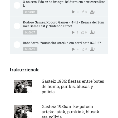
O no será-Edo ez da izango: Beldurra eta arte eszenikoa
k
01:00:04
3
0
1
Kodoro Games: Kodoro Games - 4×41 - Resaca del Sum
mer Game Fest y Nintendo Direct
01:06:17
3
0
1
BabaZorra: Youtubeko urrezko era berri bat? BZ 3-27
01:06:24
4
0
1
Irakurrienak
Gasteiz 1986: fiestas entre botes
de humo, punkis, blusas y
policía
Gasteiz 1986an: ke-potoen
arteko jaiak, punkiak, blusak
eta polizia