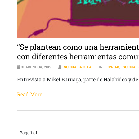
“Se plantean como una herramient
con diferentes herramientas comu
31 ABENDUA, 2019
SUELTA LA OLLA
IN
BERRIAK
,
SUELTA L
Entrevista a Mikel Buruaga, parte de Halabideo y de
Read More
Page 1 of