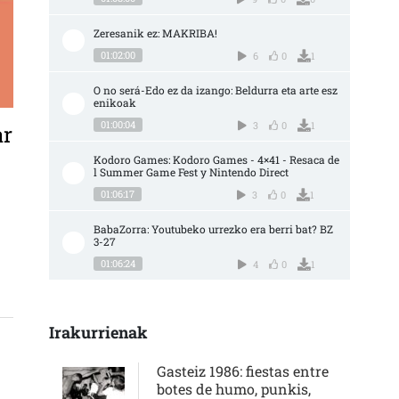
Zeresanik ez: MAKRIBA!
01:02:00
6
0
1
O no será-Edo ez da izango: Beldurra eta arte esz
enikoak
01:00:04
3
0
1
ar
Kodoro Games: Kodoro Games - 4×41 - Resaca de
l Summer Game Fest y Nintendo Direct
ERRAMIENTA PARA EMPODERAR AL MOVIMIENTO POPULAR CON DIFERENTES 
01:06:17
3
0
1
BabaZorra: Youtubeko urrezko era berri bat? BZ 
3-27
01:06:24
4
0
1
Irakurrienak
Gasteiz 1986: fiestas entre
botes de humo, punkis,