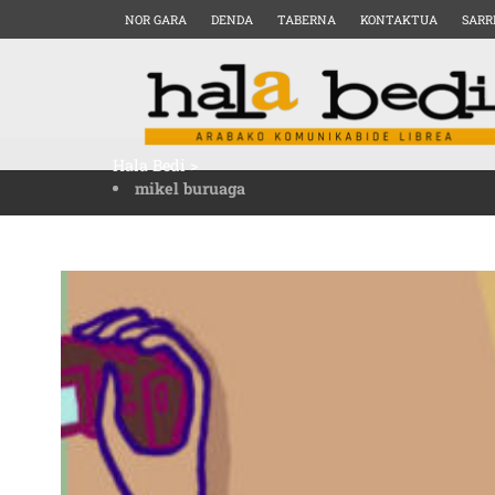
NOR GARA
DENDA
TABERNA
KONTAKTUA
SARR
Hala Bedi
>
mikel buruaga