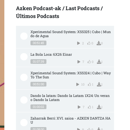
Azken Podcast-ak / Last Podcasts /
Últimos Podcasts
Xperimental Sound System: XSS325 | Cubo | Mun
do de Agua
00:51:45
2
0
0
La Bola Loca: 6X26 Einar
01:07:39
7
0
1
Xperimental Sound System: XSS324 | Cubo | Way 
To The Sun
00:51:00
10
1
1
Dando la latam: Dando la Latam 1X24: Un veran
o Dando la Latam
01:00:02
7
1
1
Zaharrak Berri: XVI. saioa - AZKEN DANTZA HA
U
01:08:00
9
0
0