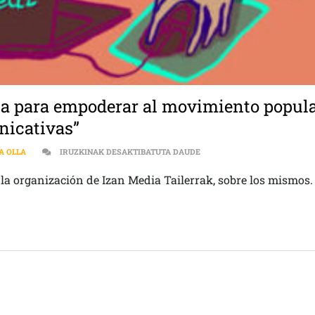
a para empoderar al movimiento popul
nicativas”
“SE PLANTEAN COMO UNA H
A OLLA
IRUZKINAK DESAKTIBATUTA DAUDE
 la organización de Izan Media Tailerrak, sobre los mismos.