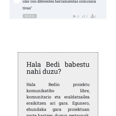
ular con diferentes herramientas comunica
tivas"
00:15:21
13
0
0
Hala Bedi babestu
nahi duzu?
Hala Bedin proiektu
komunikatibo libre,
komunitario eta eraldatzailea
eraikitzen ari gara. Egunero,
ehundaka gara proiektuan
parte hartzen dugun pertsonak,