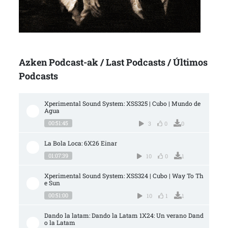
Azken Podcast-ak / Last Podcasts / Últimos
Podcasts
Xperimental Sound System: XSS325 | Cubo | Mundo de 
Agua
00:51:45
3
0
0
La Bola Loca: 6X26 Einar
01:07:39
10
0
1
Xperimental Sound System: XSS324 | Cubo | Way To Th
e Sun
00:51:00
10
1
1
Dando la latam: Dando la Latam 1X24: Un verano Dand
o la Latam