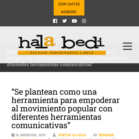
EGIN ZAITEZ
BAZKIDE!
Hala Bedi
>
Suelta la olla
>
“Se plantean como una
herramienta para empoderar al movimiento popular con
diferentes herramientas comunicativas”
“Se plantean como una
herramienta para empoderar
al movimiento popular con
diferentes herramientas
comunicativas”
31 ABENDUA, 2019
SUELTA LA OLLA
IN
BERRIAK
,