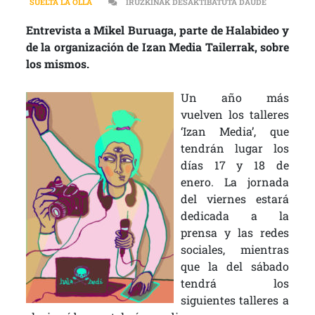
“SE PLANT
SUELTA LA OLLA
IRUZKINAK DESAKTIBATUTA DAUDE
Entrevista a Mikel Buruaga, parte de Halabideo y
de la organización de Izan Media Tailerrak, sobre
los mismos.
Un año más
vuelven los talleres
‘Izan Media’, que
tendrán lugar los
días 17 y 18 de
enero. La jornada
del viernes estará
dedicada a la
prensa y las redes
sociales, mientras
que la del sábado
tendrá los
siguientes talleres a