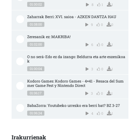
01:00:02
8
1
1
Zaharrak Berri: XVI. saioa - AZKEN DANTZA HAU
01:08:00
9
0
0
Zeresanik ez: MAKRIBA!
01:02:00
6
0
1
O no será-Edo ez da izango: Beldurra eta arte eszenikoa
k
01:00:04
3
0
1
Kodoro Games: Kodoro Games - 4×41 - Resaca del Sum
mer Game Fest y Nintendo Direct
01:06:17
3
0
1
BabaZorra: Youtubeko urrezko era berri bat? BZ 3-27
01:06:24
4
0
1
Irakurrienak