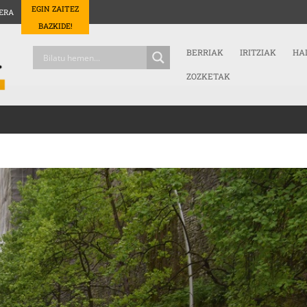
EGIN ZAITEZ
ERA
BAZKIDE!
BERRIAK
IRITZIAK
HA
ZOZKETAK