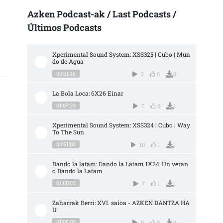
AN BAINO LEHEN DES-HAZKUNDE TURISTIKOA ALDARRIKATZEN DUGU, FRENOA 
Azken Podcast-ak / Last Podcasts /
Últimos Podcasts
Xperimental Sound System: XSS325 | Cubo | Mun
do de Agua
00:51:45
2
0
0
La Bola Loca: 6X26 Einar
01:07:39
7
0
1
Xperimental Sound System: XSS324 | Cubo | Way 
To The Sun
00:51:00
10
1
1
Dando la latam: Dando la Latam 1X24: Un veran
o Dando la Latam
01:00:02
7
1
1
Zaharrak Berri: XVI. saioa - AZKEN DANTZA HA
U
01:08:00
9
0
0