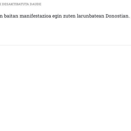
ASIER BASURTO (BIZILAGUNEKIN): “BERANDUEGI IZ
K DESAKTIBATUTA DAUDE
n baitan manifestazioa egin zuten larunbatean Donostian.