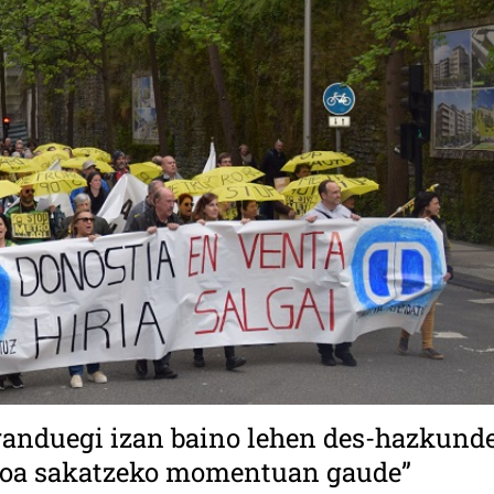
eranduegi izan baino lehen des-hazkund
renoa sakatzeko momentuan gaude”