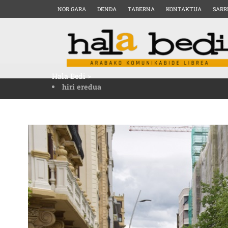
NOR GARA
DENDA
TABERNA
KONTAKTUA
SARR
Hala Bedi
>
hiri eredua