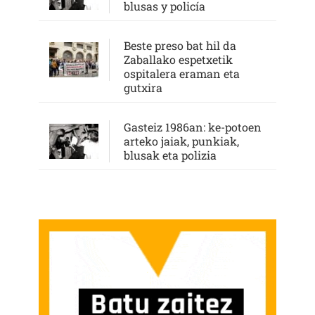
blusas y policía
Beste preso bat hil da
Zaballako espetxetik
ospitalera eraman eta
gutxira
Gasteiz 1986an: ke-potoen
arteko jaiak, punkiak,
blusak eta polizia