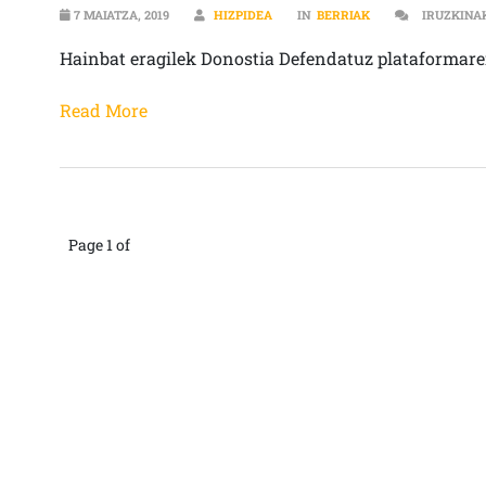
7 MAIATZA, 2019
HIZPIDEA
IN
BERRIAK
IRUZKINA
Hainbat eragilek Donostia Defendatuz plataformare
Read More
Page 1 of