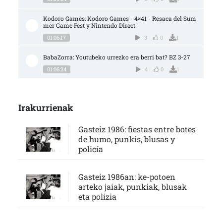
Kodoro Games: Kodoro Games - 4×41 - Resaca del Sum
mer Game Fest y Nintendo Direct
01:06:17
3
0
1
BabaZorra: Youtubeko urrezko era berri bat? BZ 3-27
01:06:24
4
0
1
Irakurrienak
Gasteiz 1986: fiestas entre botes
de humo, punkis, blusas y
policía
Gasteiz 1986an: ke-potoen
arteko jaiak, punkiak, blusak
eta polizia