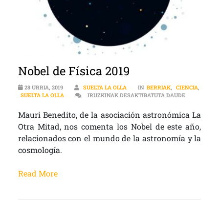
Nobel de Física 2019
28 URRIA, 2019
SUELTA LA OLLA
IN
BERRIAK
,
CIENCIA
,
NOBEL DE F
SUELTA LA OLLA
IRUZKINAK DESAKTIBATUTA DAUDE
Mauri Benedito, de la asociación astronómica La
Otra Mitad, nos comenta los Nobel de este año,
relacionados con el mundo de la astronomía y la
cosmología.
Read More