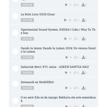
00:51:45
3
0
0
La Bola Loca: 6X26 Einar
01:07:39
10
0
1
Xperimental Sound System: XSS324 | Cubo | Way To Th
e Sun
00:51:00
10
1
1
Dando la latam: Dando la Latam 1X24: Un verano Dand
o la Latam
01:00:02
8
1
1
Zaharrak Berri: XVI. saioa - AZKEN DANTZA HAU
01:08:00
9
0
0
Zeresanik ez: MAKRIBA!
01:02:00
6
0
1
O no será-Edo ez da izango: Beldurra eta arte eszenikoa
k
01:00:04
3
0
1