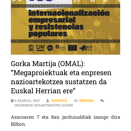
Gorka Martija (OMAL):
“Megaproiektuak eta enpresen
nazioartekotzea sustatzen da
Euskal Herrian ere”
6 AZAROA, 2019
HIZPIDEA
IN
BERRIAK
GORKA MARTIJA (OMAL): “MEGAPR
IRUZKINAK DESAKTIBATUTA DAUDE
Azaroaren 7 eta 8an jardunaldiak izango dira
Bilbon.