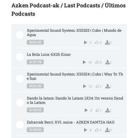
Azken Podcast-ak / Last Podcasts / Últimos
Podcasts
Xperimental Sound System: XSS325 | Cubo | Mundo de 
Agua
00:51:45
3
0
0
La Bola Loca: 6X26 Einar
01:07:39
10
0
1
Xperimental Sound System: XSS324 | Cubo | Way To Th
e Sun
00:51:00
10
1
1
Dando la latam: Dando la Latam 1X24: Un verano Dand
o la Latam
01:00:02
8
1
1
Zaharrak Berri: XVI. saioa - AZKEN DANTZA HAU
01:08:00
9
0
0