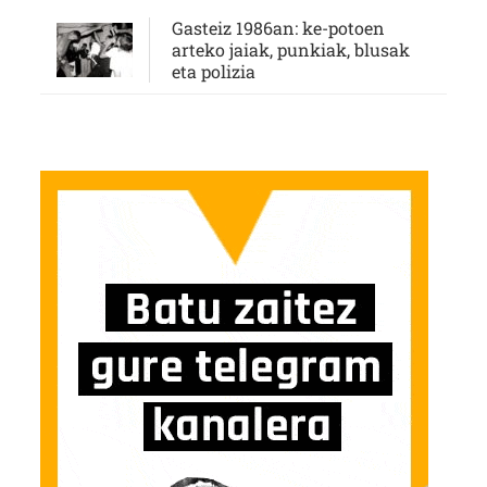
Gasteiz 1986an: ke-potoen
arteko jaiak, punkiak, blusak
eta polizia