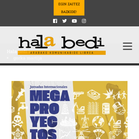
EGIN ZAITEZ
BAZKIDE!
Hala Bedi
>
gorka martija