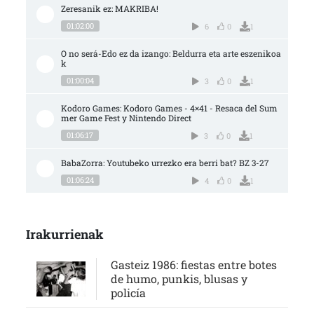
Zeresanik ez: MAKRIBA!
01:02:00
6
0
1
O no será-Edo ez da izango: Beldurra eta arte eszenikoa
k
01:00:04
3
0
1
Kodoro Games: Kodoro Games - 4×41 - Resaca del Sum
mer Game Fest y Nintendo Direct
01:06:17
3
0
1
BabaZorra: Youtubeko urrezko era berri bat? BZ 3-27
01:06:24
4
0
1
Irakurrienak
Gasteiz 1986: fiestas entre botes
de humo, punkis, blusas y
policía