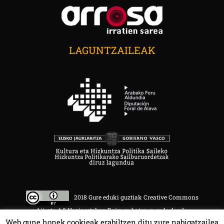
LAGUNTZAILEAK
2018 Gure eduki guztiak Creative Commons
Aitortu 4.0 Nazioartekoa Baimen baten mende daude.
Web gune honek cookieak erabiltzen ditu zure nabigatzailea