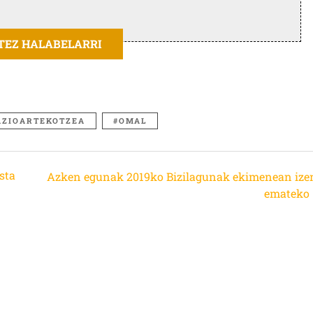
ITEZ HALABELARRI
AZIOARTEKOTZEA
OMAL
sta
Azken egunak 2019ko Bizilagunak ekimenean ize
emateko