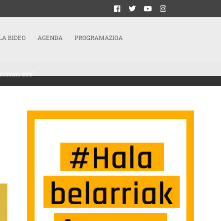
LA BIDEO
AGENDA
PROGRAMAZIOA
rrian ere”
a
RESEN NAZIOARTEKOTZEA SUSTATZEN DA EUSKAL HERRIAN ERE” SARRERAN