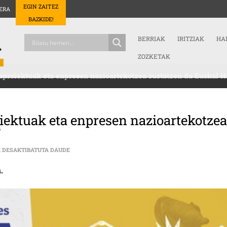
EGIN ZAITEZ
ERA
BAZKIDE!
BERRIAK
IRITZIAK
HA
ZOZKETAK
proiektuak eta enpresen nazioartekotzea sustatzen da Euskal He
iektuak eta enpresen nazioartekotze
”
GORKA MARTIJA (OMAL): “MEGAPROIEKTUAK ETA ENP
K DESAKTIBATUTA DAUDE
.