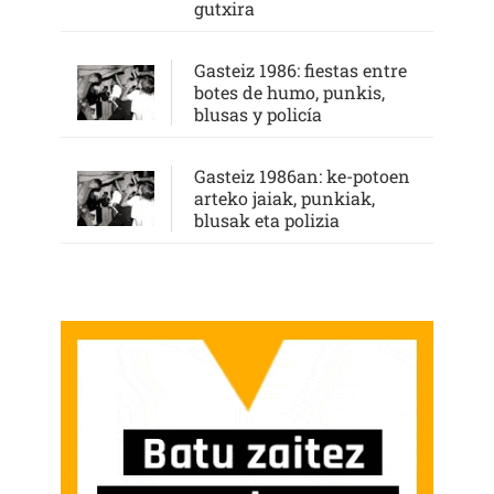
gutxira
Gasteiz 1986: fiestas entre
botes de humo, punkis,
blusas y policía
Gasteiz 1986an: ke-potoen
arteko jaiak, punkiak,
blusak eta polizia