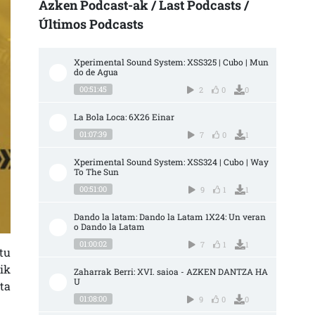
Azken Podcast-ak / Last Podcasts /
Últimos Podcasts
Xperimental Sound System: XSS325 | Cubo | Mun
do de Agua
00:51:45
2
0
0
La Bola Loca: 6X26 Einar
01:07:39
7
0
1
Xperimental Sound System: XSS324 | Cubo | Way 
To The Sun
00:51:00
9
1
1
Dando la latam: Dando la Latam 1X24: Un veran
o Dando la Latam
01:00:02
7
1
1
tu
ik
Zaharrak Berri: XVI. saioa - AZKEN DANTZA HA
U
ta
01:08:00
9
0
0