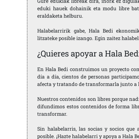
Gure edukiak libreak dira, inork ez digula
eduki hauek dohainik eta modu libre bat
eraldaketa helburu.
Halabelarririk gabe, Hala Bedi ekonomi
litzateke posible izango. Egin zaitez halabe
¿Quieres apoyar a Hala Bed
En Hala Bedi construimos un proyecto comu
día a día, cientos de personas participam
afecta y tratando de transformarla junto a
Nuestros contenidos son libres porque nad
difundimos estos contenidos de forma libre
transformar.
Sin halabelarris, las socias y socios qu
posible. ¡Hazte halabelarri y apoya a Hala B