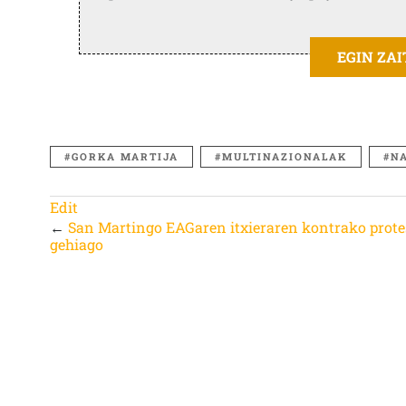
EGIN ZA
GORKA MARTIJA
MULTINAZIONALAK
N
Edit
←
San Martingo EAGaren itxieraren kontrako prote
gehiago