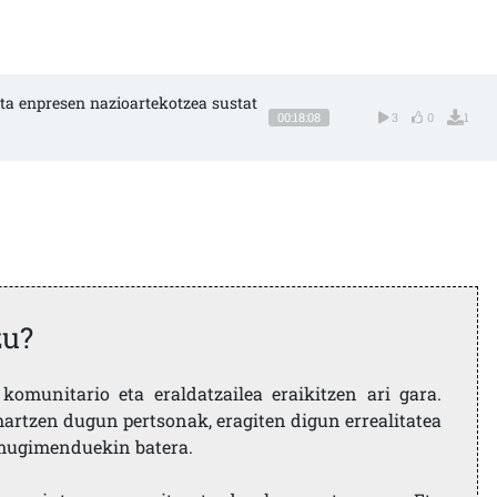
ta enpresen nazioartekotzea sustat
00:18:08
3
0
1
zu?
komunitario eta eraldatzailea eraikitzen ari gara.
artzen dugun pertsonak, eragiten digun errealitatea
i mugimenduekin batera.