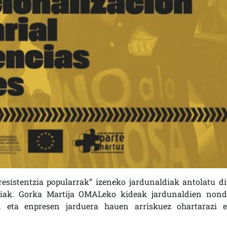
esistentzia popularrak” izeneko jardunaldiak antolatu di
iak. Gorka Martija OMALeko kideak jardunaldien nond
 eta enpresen jarduera hauen arriskuez ohartarazi e