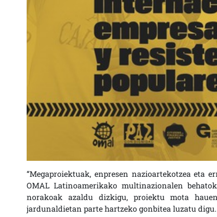
“Megaproiektuak, enpresen nazioartekotzea eta err
OMAL Latinoamerikako multinazionalen behatok
norakoak azaldu dizkigu, proiektu mota hauen
jardunaldietan parte hartzeko gonbitea luzatu digu.