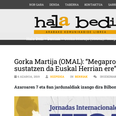
NOR GARA
DENDA
TABERNA
KONTAKTUA
SARR
Hala Bedi
>
Berriak
>
Gorka Martija (OMAL): “Mega
Gorka Martija (OMAL): “Megapro
sustatzen da Euskal Herrian ere
6 AZAROA, 2019
HIZPIDEA
IN
BERRIAK
IRUZKINA
Azaroaren 7 eta 8an jardunaldiak izango dira Bilbon