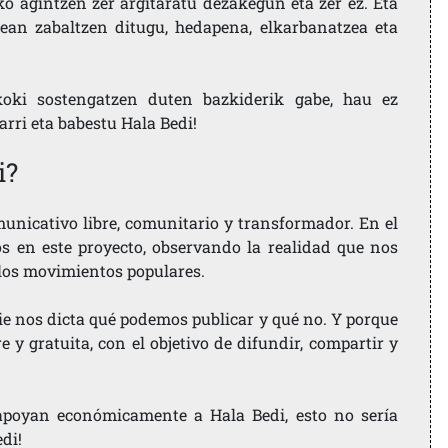
ko agintzen zer argitaratu dezakegun eta zer ez. Eta
ean zabaltzen ditugu, hedapena, elkarbanatzea eta
koki sostengatzen duten bazkiderik gabe, hau ez
larri eta babestu Hala Bedi!
i?
nicativo libre, comunitario y transformador. En el
os en este proyecto, observando la realidad que nos
 los movimientos populares.
ie nos dicta qué podemos publicar y qué no. Y porque
 y gratuita, con el objetivo de difundir, compartir y
e apoyan económicamente a Hala Bedi, esto no sería
edi!