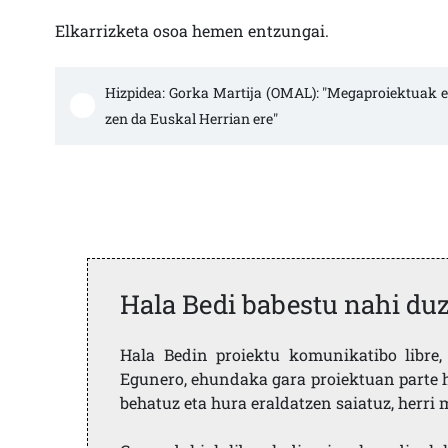
Elkarrizketa osoa hemen entzungai.
Hizpidea: Gorka Martija (OMAL): "Megaproiektuak e
zen da Euskal Herrian ere"
Hala Bedi babestu nahi du
Hala Bedin proiektu komunikatibo libre, 
Egunero, ehundaka gara proiektuan parte h
behatuz eta hura eraldatzen saiatuz, herr