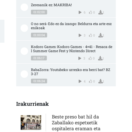
Zeresanik ez: MAKRIBA!
01:02:00
6
0
1
O no será-Edo ez da izango: Beldurra eta arte esz
enikoak
01:00:04
3
0
1
Kodoro Games: Kodoro Games - 4×41 - Resaca de
l Summer Game Fest y Nintendo Direct
01:06:17
3
0
1
BabaZorra: Youtubeko urrezko era berri bat? BZ 
3-27
01:06:24
4
0
1
Irakurrienak
Beste preso bat hil da
Zaballako espetxetik
ospitalera eraman eta