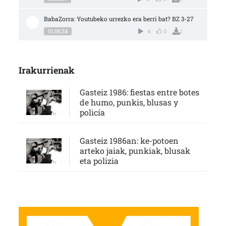
BabaZorra: Youtubeko urrezko era berri bat? BZ 3-27
01:06:24
4
0
1
Irakurrienak
Gasteiz 1986: fiestas entre botes
de humo, punkis, blusas y
policía
Gasteiz 1986an: ke-potoen
arteko jaiak, punkiak, blusak
eta polizia