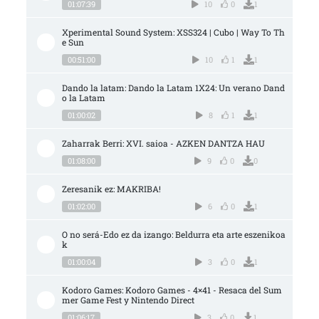
01:07:39
10
0
1
Xperimental Sound System: XSS324 | Cubo | Way To Th
e Sun
00:51:00
10
1
1
Dando la latam: Dando la Latam 1X24: Un verano Dand
o la Latam
01:00:02
8
1
1
Zaharrak Berri: XVI. saioa - AZKEN DANTZA HAU
01:08:00
9
0
0
Zeresanik ez: MAKRIBA!
01:02:00
6
0
1
O no será-Edo ez da izango: Beldurra eta arte eszenikoa
k
01:00:04
3
0
1
Kodoro Games: Kodoro Games - 4×41 - Resaca del Sum
mer Game Fest y Nintendo Direct
01:06:17
3
0
1