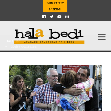
EGIN ZAITEZ
BAZKIDE!
Hala Bedi
>
gorka gonzalez