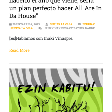
hacerlo el año que viene; sería
un plan perfecto hacer All Are In
Da House”
20 URTARRILA, 2023
SUELTA LA OLLA
IN
BERRIAK
,
[:ES]”OJAL
SUELTA LA OLLA
IRUZKINAK DESAKTIBATUTA DAUDE
[:es]Hablamos con Iñaki Viñaspre.
Read More