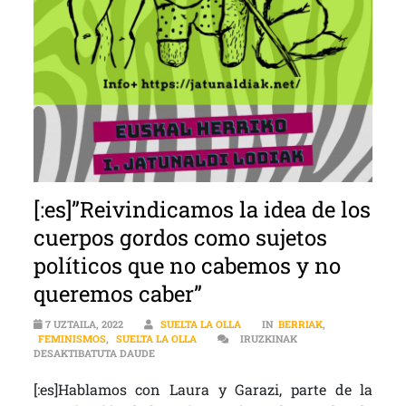
[:es]”Reivindicamos la idea de los
cuerpos gordos como sujetos
políticos que no cabemos y no
queremos caber”
7 UZTAILA, 2022
SUELTA LA OLLA
IN
BERRIAK
,
FEMINISMOS
,
SUELTA LA OLLA
IRUZKINAK
[:ES]”REIVINDICAMOS LA IDEA DE LOS CUERPO
DESAKTIBATUTA DAUDE
[:es]Hablamos con Laura y Garazi, parte de la