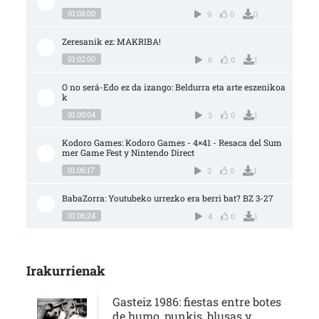
01:08:00
9
0
0
Zeresanik ez: MAKRIBA!
01:02:00
6
0
1
O no será-Edo ez da izango: Beldurra eta arte eszenikoa
k
01:00:04
3
0
1
Kodoro Games: Kodoro Games - 4×41 - Resaca del Sum
mer Game Fest y Nintendo Direct
01:06:17
3
0
1
BabaZorra: Youtubeko urrezko era berri bat? BZ 3-27
01:06:24
4
0
1
Irakurrienak
Gasteiz 1986: fiestas entre botes
de humo, punkis, blusas y