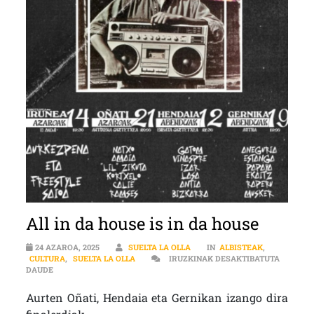
All in da house is in da house
24 AZAROA, 2025
SUELTA LA OLLA
IN
ALBISTEAK
,
CULTURA
,
SUELTA LA OLLA
IRUZKINAK DESAKTIBATUTA
ALL IN DA HOUSE IS IN DA HOUSE SARRERAN
DAUDE
Aurten Oñati, Hendaia eta Gernikan izango dira