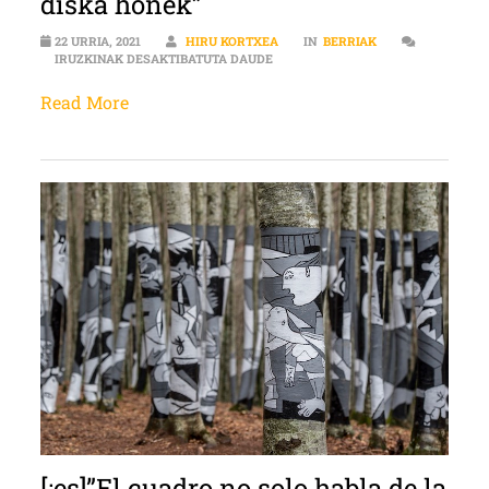
diska honek”
22 URRIA, 2021
HIRU KORTXEA
IN
BERRIAK
“AUDIENCE TALDEAK IZAN DITUEN
IRUZKINAK DESAKTIBATUTA DAUDE
Read More
[:es]”El cuadro no solo habla de la