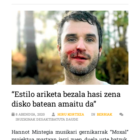
“Estilo ariketa bezala hasi zena
disko batean amaitu da”
8 ABENDUA, 2020
HIRU KORTXEA
IN
BERRIAK
“ESTILO ARIKETA BEZALA HASI ZE
IRUZKINAK DESAKTIBATUTA DAUDE
Hannot Mintegia musikari gernikarrak “Moxal”
proiektua martxan jarri zuen duela urte batzuk.