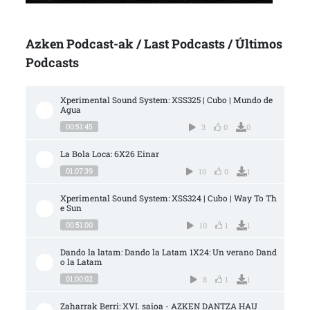
Azken Podcast-ak / Last Podcasts / Últimos
Podcasts
Xperimental Sound System: XSS325 | Cubo | Mundo de 
Agua
00:51:45
3
0
0
La Bola Loca: 6X26 Einar
01:07:39
10
0
1
Xperimental Sound System: XSS324 | Cubo | Way To Th
e Sun
00:51:00
10
1
1
Dando la latam: Dando la Latam 1X24: Un verano Dand
o la Latam
01:00:02
8
1
1
Zaharrak Berri: XVI. saioa - AZKEN DANTZA HAU