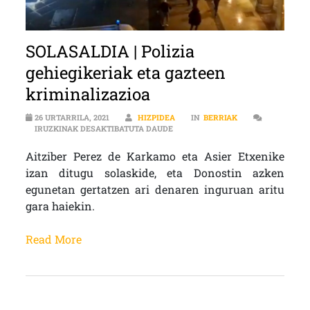
SOLASALDIA | Polizia
gehiegikeriak eta gazteen
kriminalizazioa
26 URTARRILA, 2021
HIZPIDEA
IN
BERRIAK
SOLASALDIA | POLIZIA GEHIEGIKE
IRUZKINAK DESAKTIBATUTA DAUDE
Aitziber Perez de Karkamo eta Asier Etxenike
izan ditugu solaskide, eta Donostin azken
egunetan gertatzen ari denaren inguruan aritu
gara haiekin.
Read More