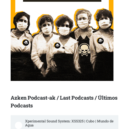
Azken Podcast-ak / Last Podcasts / Últimos
Podcasts
Xperimental Sound System: XSS325 | Cubo | Mundo de 
Agua