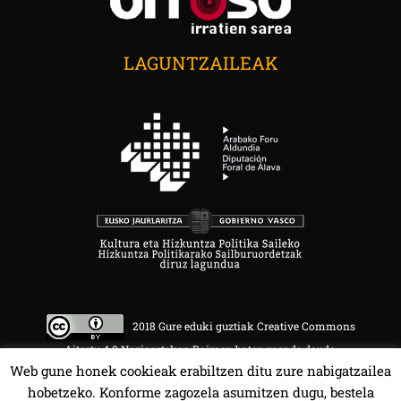
LAGUNTZAILEAK
2018 Gure eduki guztiak Creative Commons
Aitortu 4.0 Nazioartekoa Baimen baten mende daude.
Web gune honek cookieak erabiltzen ditu zure nabigatzailea
hobetzeko. Konforme zagozela asumitzen dugu, bestela