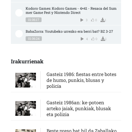
Kodoro Games: Kodoro Games - 4×41 - Resaca del Sum
mer Game Fest y Nintendo Direct
01:06:17
3
0
1
BabaZorra: Youtubeko urrezko era berri bat? BZ 3-27
01:06:24
4
0
1
Irakurrienak
Gasteiz 1986: fiestas entre botes
de humo, punkis, blusas y
policía
Gasteiz 1986an: ke-potoen
arteko jaiak, punkiak, blusak
eta polizia
Beste preso bat hil da Zaballako