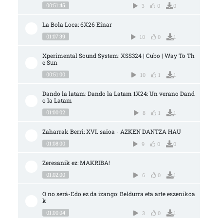
00:51:45
3
0
0
La Bola Loca: 6X26 Einar
01:07:39
10
0
1
Xperimental Sound System: XSS324 | Cubo | Way To Th
e Sun
00:51:00
10
1
1
Dando la latam: Dando la Latam 1X24: Un verano Dand
o la Latam
01:00:02
8
1
1
Zaharrak Berri: XVI. saioa - AZKEN DANTZA HAU
01:08:00
9
0
0
Zeresanik ez: MAKRIBA!
01:02:00
6
0
1
O no será-Edo ez da izango: Beldurra eta arte eszenikoa
k
01:00:04
3
0
1