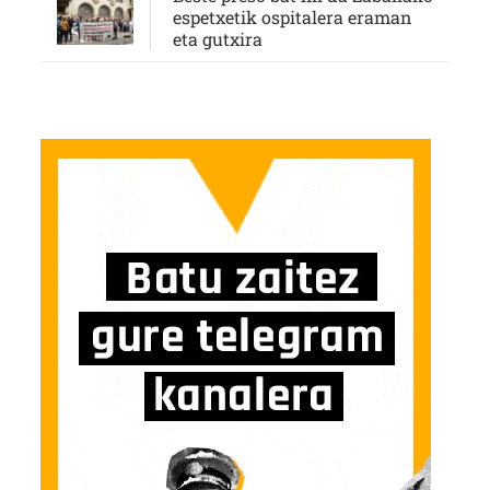
espetxetik ospitalera eraman
eta gutxira