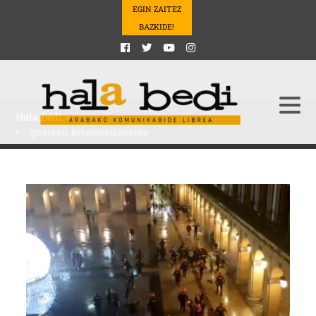
EGIN ZAITEZ
BAZKIDE!
Hala Bedi
>
gazteen kriminalizazioa