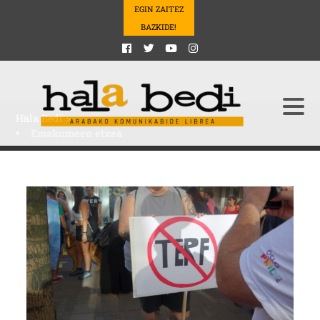
EGIN ZAITEZ
BAZKIDE!
Hala Bedi
>
Emakumeen etxea