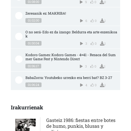
01:08:00
9
0
0
Zeresanik ez: MAKRIBA!
01:02:00
6
0
1
O no será-Edo ez da izango: Beldurra eta arte eszenikoa
k
01:00:04
3
0
1
Kodoro Games: Kodoro Games - 4×41 - Resaca del Sum
mer Game Fest y Nintendo Direct
01:06:17
3
0
1
BabaZorra: Youtubeko urrezko era berri bat? BZ 3-27
01:06:24
4
0
1
Irakurrienak
Gasteiz 1986: fiestas entre botes
de humo, punkis, blusas y