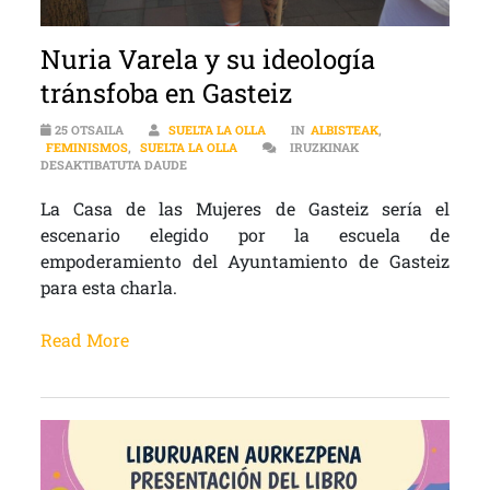
Nuria Varela y su ideología
tránsfoba en Gasteiz
25 OTSAILA
SUELTA LA OLLA
IN
ALBISTEAK
,
FEMINISMOS
,
SUELTA LA OLLA
IRUZKINAK
NURIA VARELA Y SU IDEOLOGÍA TRÁNSFOBA EN 
DESAKTIBATUTA DAUDE
La Casa de las Mujeres de Gasteiz sería el
escenario elegido por la escuela de
empoderamiento del Ayuntamiento de Gasteiz
para esta charla.
Read More