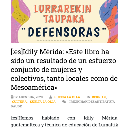
[:es]Idily Mérida: «Este libro ha
sido un resultado de un esfuerzo
conjunto de mujeres y
colectivos, tanto locales como de
Mesoamérica»
12 ABENDUA, 2020
SUELTA LA OLLA
IN
BERRIAK
,
CULTURA
,
SUELTA LA OLLA
IRUZKINAK DESAKTIBATUTA
[:ES]IDILY MÉRIDA: «ESTE LIBRO HA SIDO UN RESULTADO DE U
DAUDE
[:es]Hemos hablado con Idily Mérida,
guatemalteca y técnica de educación de Lumaltik