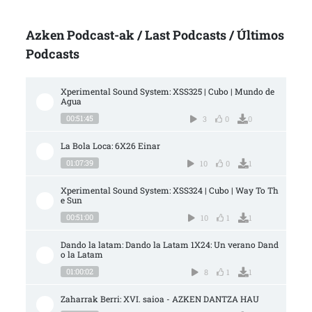
Azken Podcast-ak / Last Podcasts / Últimos
Podcasts
Xperimental Sound System: XSS325 | Cubo | Mundo de 
Agua
00:51:45
3
0
0
La Bola Loca: 6X26 Einar
01:07:39
10
0
1
Xperimental Sound System: XSS324 | Cubo | Way To Th
e Sun
00:51:00
10
1
1
Dando la latam: Dando la Latam 1X24: Un verano Dand
o la Latam
01:00:02
8
1
1
Zaharrak Berri: XVI. saioa - AZKEN DANTZA HAU