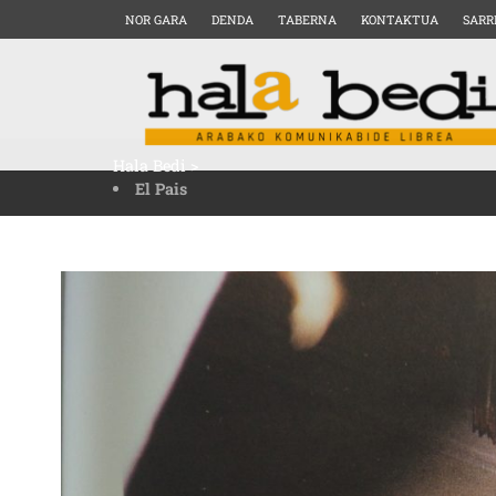
NOR GARA
DENDA
TABERNA
KONTAKTUA
SARR
Hala Bedi
>
El Pais