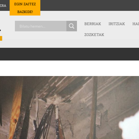
EGIN ZAITEZ
ERA
BAZKIDE!
BERRIAK
IRITZIAK
HA
ZOZKETAK