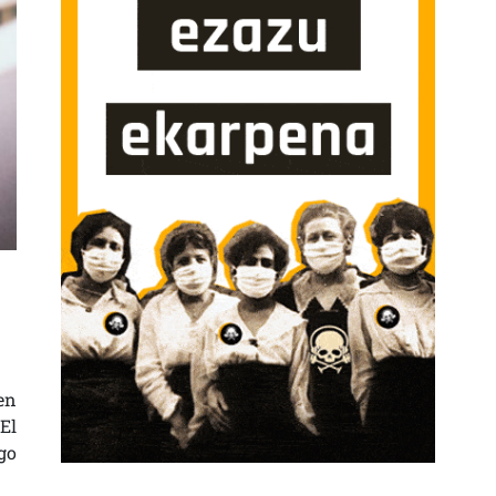
DEL ESTADO A LA IZQUIERDA ABERTZALE EN GASTEIZ SARRERAN
en
 El
go