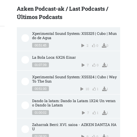
Azken Podcast-ak / Last Podcasts /
Últimos Podcasts
Xperimental Sound System: XSS325 | Cubo | Mun
do de Agua
00:51:45
2
0
0
La Bola Loca: 6X26 Einar
01:07:39
7
0
1
Xperimental Sound System: XSS324 | Cubo | Way 
To The Sun
00:51:00
10
1
1
Dando la latam: Dando la Latam 1X24: Un veran
o Dando la Latam
01:00:02
7
1
1
Zaharrak Berri: XVI. saioa - AZKEN DANTZA HA
U
01:08:00
9
0
0