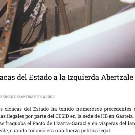
oacas del Estado a la Izquierda Abertzale
[:ES]AÑO 98: EL “PINCHAZO” DE LAS CLOACAS 
UZKINAK DESAKTIBATUTA DAUDE
adas cloacas del Estado ha tenido numerosos precedentes 
as ilegales por parte del CESID en la sede de HB en Gasteiz.
e fraguaba el Pacto de Lizarra-Garazi y en vísperas del lar
ale, cuando todavía era una fuerza política legal.