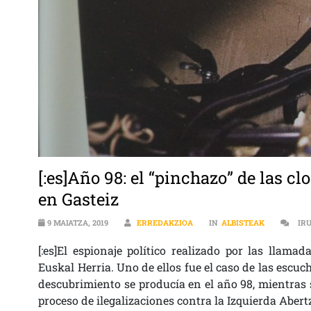
[:es]Año 98: el “pinchazo” de las cl
en Gasteiz
9 MAIATZA, 2019
ERREDAKZIOA
IN
ALBISTEAK
IR
[:es]El espionaje político realizado por las llam
Euskal Herria. Uno de ellos fue el caso de las escuch
descubrimiento se producía en el año 98, mientras s
proceso de ilegalizaciones contra la Izquierda Abertz