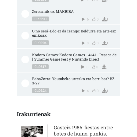
Zeresanik ez: MAKRIBA!
01:02:00
6
0
1
O no será-Edo ez da izango: Beldurra eta arte esz
enikoak
01:00:04
3
0
1
Kodoro Games: Kodoro Games - 4×41 - Resaca de
l Summer Game Fest y Nintendo Direct
01:06:17
3
0
1
BabaZorra: Youtubeko urrezko era berri bat? BZ 
3-27
01:06:24
4
0
1
Irakurrienak
Gasteiz 1986: fiestas entre
botes de humo, punkis,