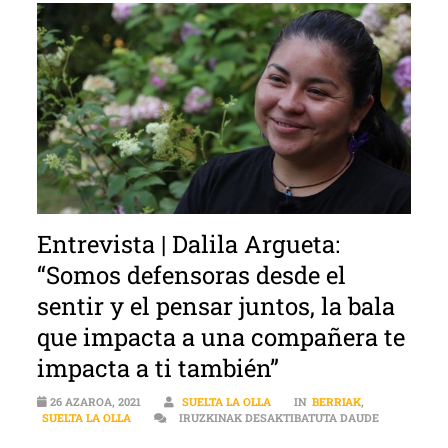
Entrevista | Dalila Argueta:
“Somos defensoras desde el
sentir y el pensar juntos, la bala
que impacta a una compañera te
impacta a ti también”
26 AZAROA, 2021
SUELTA LA OLLA
IN
BERRIAK
,
ENTREVISTA
SUELTA LA OLLA
IRUZKINAK DESAKTIBATUTA DAUDE