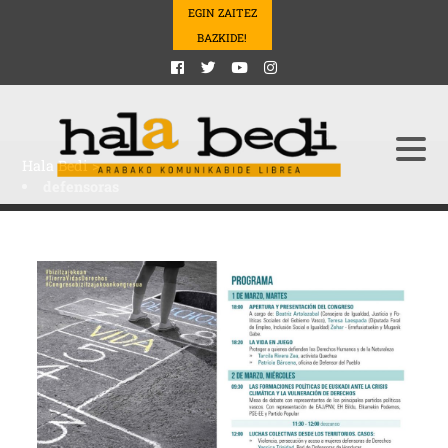
EGIN ZAITEZ
BAZKIDE!
Hala Bedi
>
defensoras