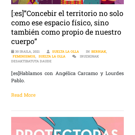
[:es]”Concebir el territorio no solo
como ese espacio físico, sino
también como propio de nuestro
cuerpo”
30 IRAILA, 2021
SUELTA LA OLLA
IN
BERRIAK
,
FEMINISMOS
,
SUELTA LA OLLA
IRUZKINAK
[:ES]”CONCEBIR EL TERRITORIO NO SOLO COMO 
DESAKTIBATUTA DAUDE
[:es]Hablamos con Angélica Carcamo y Lourdes
Pablo.
Read More