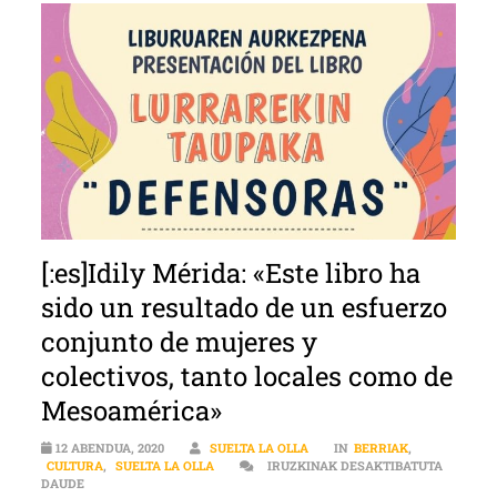
[:es]Idily Mérida: «Este libro ha
sido un resultado de un esfuerzo
conjunto de mujeres y
colectivos, tanto locales como de
Mesoamérica»
12 ABENDUA, 2020
SUELTA LA OLLA
IN
BERRIAK
,
CULTURA
,
SUELTA LA OLLA
IRUZKINAK DESAKTIBATUTA
[:ES]IDILY MÉRIDA: «ESTE LIBRO HA SIDO UN RESULTADO DE U
DAUDE