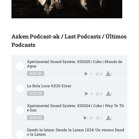
Azken Podcast-ak / Last Podcasts / Últimos
Podcasts
Xperimental Sound System: XSS325 | Cubo | Mundo de 
Agua
00:51:45
3
0
0
La Bola Loca: 6X26 Einar
01:07:39
8
0
1
Xperimental Sound System: XSS324 | Cubo | Way To Th
e Sun
00:51:00
10
1
1
Dando la latam: Dando la Latam 1X24: Un verano Dand
o la Latam