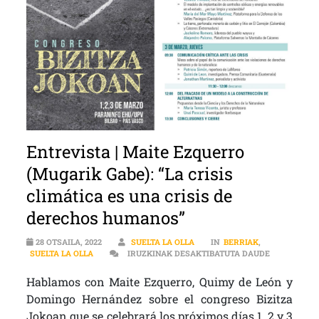
Entrevista | Maite Ezquerro
(Mugarik Gabe): “La crisis
climática es una crisis de
derechos humanos”
28 OTSAILA, 2022
SUELTA LA OLLA
IN
BERRIAK
,
ENTREVISTA
SUELTA LA OLLA
IRUZKINAK DESAKTIBATUTA DAUDE
Hablamos con Maite Ezquerro, Quimy de León y
Domingo Hernández sobre el congreso Bizitza
Jokoan que se celebrará los próximos días 1, 2 y 3