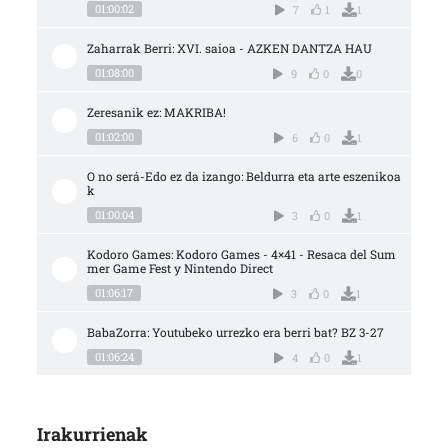
01:00:02
7
1
1
Zaharrak Berri: XVI. saioa - AZKEN DANTZA HAU
01:08:00
9
0
0
Zeresanik ez: MAKRIBA!
01:02:00
6
0
1
O no será-Edo ez da izango: Beldurra eta arte eszenikoa
k
01:00:04
3
0
1
Kodoro Games: Kodoro Games - 4×41 - Resaca del Sum
mer Game Fest y Nintendo Direct
01:06:17
3
0
1
BabaZorra: Youtubeko urrezko era berri bat? BZ 3-27
01:06:24
4
0
1
Irakurrienak