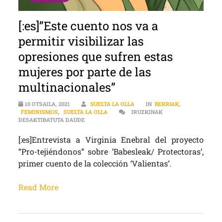
[:es]”Este cuento nos va a
permitir visibilizar las
opresiones que sufren estas
mujeres por parte de las
multinacionales”
10 OTSAILA, 2021
SUELTA LA OLLA
IN
BERRIAK
,
FEMINISMOS
,
SUELTA LA OLLA
IRUZKINAK
[:ES]”ESTE CUENTO NOS VA A PERMITIR VISIBI
DESAKTIBATUTA DAUDE
[:es]Entrevista a Virginia Enebral del proyecto
“Pro-tejiéndonos” sobre ‘Babesleak/ Protectoras’,
primer cuento de la colección ‘Valientas’.
Read More