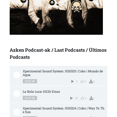
Azken Podcast-ak / Last Podcasts / Últimos
Podcasts
Xperimental Sound System: XSS325 | Cubo | Mundo de 
Agua
00:51:45
3
0
0
La Bola Loca: 6X26 Einar
01:07:39
10
0
1
Xperimental Sound System: XSS324 | Cubo | Way To Th
e Sun