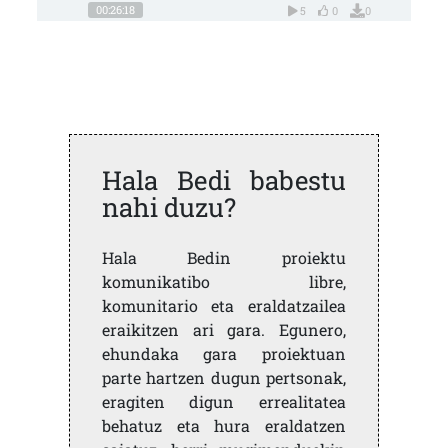
00:26:18
5
0
0
Hala Bedi babestu
nahi duzu?
Hala Bedin proiektu
komunikatibo libre,
komunitario eta eraldatzailea
eraikitzen ari gara. Egunero,
ehundaka gara proiektuan
parte hartzen dugun pertsonak,
eragiten digun errealitatea
behatuz eta hura eraldatzen