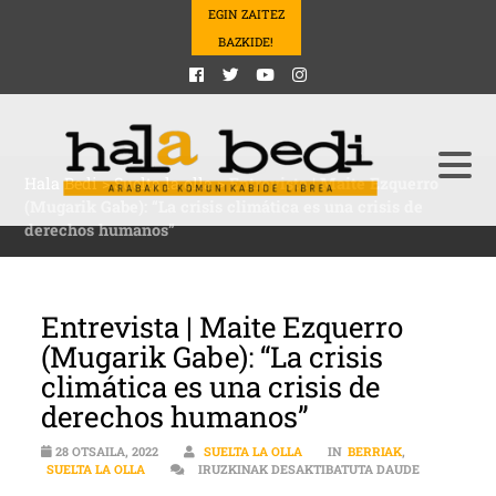
EGIN ZAITEZ
BAZKIDE!
Hala Bedi
>
Suelta la olla
>
Entrevista | Maite Ezquerro
(Mugarik Gabe): “La crisis climática es una crisis de
derechos humanos”
Entrevista | Maite Ezquerro
(Mugarik Gabe): “La crisis
climática es una crisis de
derechos humanos”
28 OTSAILA, 2022
SUELTA LA OLLA
IN
BERRIAK
,
ENTREVISTA
SUELTA LA OLLA
IRUZKINAK DESAKTIBATUTA DAUDE