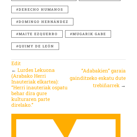
DERECHO HUMANOS
DOMINGO HERNÁNDEZ
MAITE EZQUERRO
MUGARIK GABE
QUIMY DE LEÓN
Edit
←
Lurdes Lekuona
“Adabakien” garaia
(Arabako Herri
gainditzeko eskatu dute
Inauteriak elkartea):
trebiñarrek
→
“Herri inauteriak ospatu
behar dira gure
kulturaren parte
direlako.”