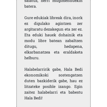
saiatuz, herri mugimenduekin
batera.
Gure edukiak libreak dira, inork
ez digulako agintzen zer
argitaratu dezakegun eta zer ez.
Eta eduki hauek dohainik eta
modu libre batean zabaltzen
ditugu, hedapena,
elkarbanatzea eta eraldaketa
helburu.
Halabelarririk gabe, Hala Bedi
ekonomikoki sostengatzen
duten bazkiderik gabe, hau ez
litzateke posible izango. Egin
zaitez halabelarri eta babestu
Hala Bedi!