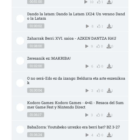
00:51:00
10
1
1
Dando la latam: Dando la Latam 1X24: Un verano Dand
o la Latam
01:00:02
8
1
1
Zaharrak Berri: XVI. saioa - AZKEN DANTZA HAU
01:08:00
9
0
0
Zeresanik ez: MAKRIBA!
01:02:00
6
0
1
O no será-Edo ez da izango: Beldurra eta arte eszenikoa
k
01:00:04
3
0
1
Kodoro Games: Kodoro Games - 4×41 - Resaca del Sum
mer Game Fest y Nintendo Direct
01:06:17
3
0
1
BabaZorra: Youtubeko urrezko era berri bat? BZ 3-27
01:06:24
4
0
1