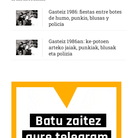
Gasteiz 1986: fiestas entre botes
de humo, punkis, blusas y
policía
Gasteiz 1986an: ke-potoen
arteko jaiak, punkiak, blusak
eta polizia