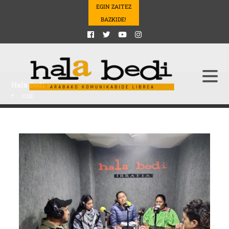
EGIN ZAITEZ
BAZKIDE!
Hala Bedi
>
cni