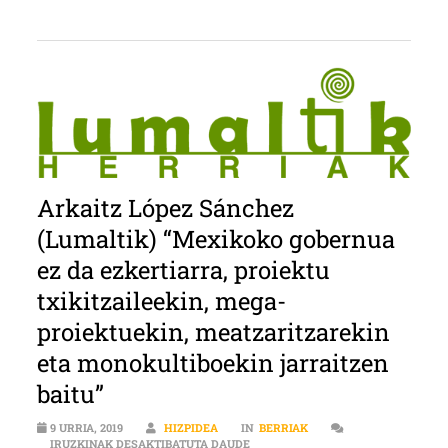
Arkaitz López Sánchez
(Lumaltik) “Mexikoko gobernua
ez da ezkertiarra, proiektu
txikitzaileekin, mega-
proiektuekin, meatzaritzarekin
eta monokultiboekin jarraitzen
baitu”
9 URRIA, 2019
HIZPIDEA
IN
BERRIAK
ARKAITZ LÓPEZ SÁNCHEZ (LUMALT
IRUZKINAK DESAKTIBATUTA DAUDE