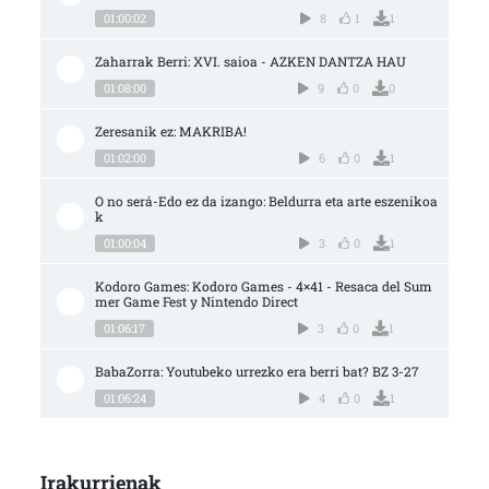
01:00:02
8
1
1
Zaharrak Berri: XVI. saioa - AZKEN DANTZA HAU
01:08:00
9
0
0
Zeresanik ez: MAKRIBA!
01:02:00
6
0
1
O no será-Edo ez da izango: Beldurra eta arte eszenikoa
k
01:00:04
3
0
1
Kodoro Games: Kodoro Games - 4×41 - Resaca del Sum
mer Game Fest y Nintendo Direct
01:06:17
3
0
1
BabaZorra: Youtubeko urrezko era berri bat? BZ 3-27
01:06:24
4
0
1
Irakurrienak