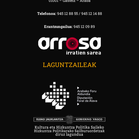
01001 – Gasteiz – Araba
Telefonoa:
945 12 88 55 / 945 12 14 88
Erantzungailua:
945 12 09 89
LAGUNTZAILEAK