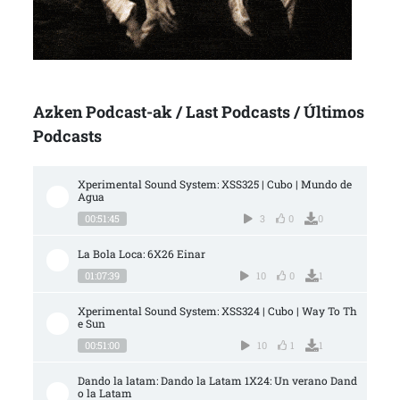
Azken Podcast-ak / Last Podcasts / Últimos
Podcasts
Xperimental Sound System: XSS325 | Cubo | Mundo de 
Agua
00:51:45
3
0
0
La Bola Loca: 6X26 Einar
01:07:39
10
0
1
Xperimental Sound System: XSS324 | Cubo | Way To Th
e Sun
00:51:00
10
1
1
Dando la latam: Dando la Latam 1X24: Un verano Dand
o la Latam