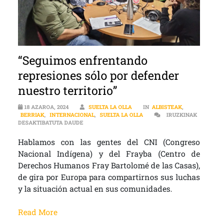
“Seguimos enfrentando
represiones sólo por defender
nuestro territorio”
18 AZAROA, 2024
SUELTA LA OLLA
IN
ALBISTEAK
,
BERRIAK
,
INTERNACIONAL
,
SUELTA LA OLLA
IRUZKINAK
“SEGUIMOS ENFRENTANDO REPRESIONES SÓLO P
DESAKTIBATUTA DAUDE
Hablamos con las gentes del CNI (Congreso
Nacional Indígena) y del Frayba (Centro de
Derechos Humanos Fray Bartolomé de las Casas),
de gira por Europa para compartirnos sus luchas
y la situación actual en sus comunidades.
Read More