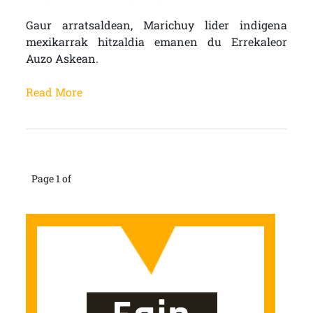
Gaur arratsaldean, Marichuy lider indigena
mexikarrak hitzaldia emanen du Errekaleor
Auzo Askean.
Read More
Page 1 of