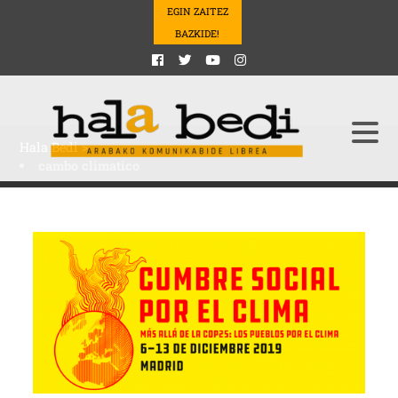
EGIN ZAITEZ
BAZKIDE!
Hala Bedi
>
cambo climatico