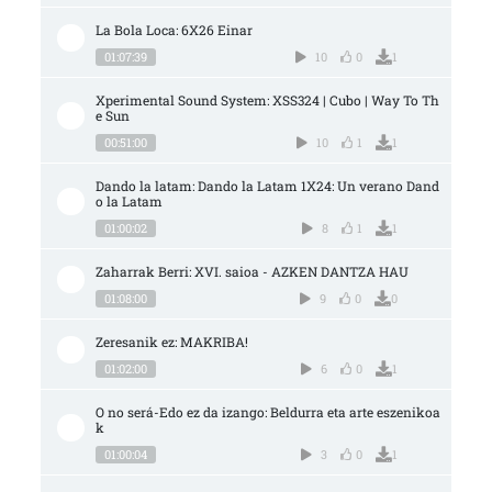
La Bola Loca: 6X26 Einar
01:07:39
10
0
1
Xperimental Sound System: XSS324 | Cubo | Way To Th
e Sun
00:51:00
10
1
1
Dando la latam: Dando la Latam 1X24: Un verano Dand
o la Latam
01:00:02
8
1
1
Zaharrak Berri: XVI. saioa - AZKEN DANTZA HAU
01:08:00
9
0
0
Zeresanik ez: MAKRIBA!
01:02:00
6
0
1
O no será-Edo ez da izango: Beldurra eta arte eszenikoa
k
01:00:04
3
0
1