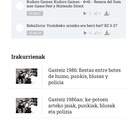
Kodoro Games: Kodoro Games - 4×41 - Resaca del Sum
mer Game Fest y Nintendo Direct
01:06:17
3
0
1
BabaZorra: Youtubeko urrezko era berri bat? BZ 3-27
01:06:24
4
0
1
Irakurrienak
Gasteiz 1986: fiestas entre botes
de humo, punkis, blusas y
policía
Gasteiz 1986an: ke-potoen
arteko jaiak, punkiak, blusak
eta polizia