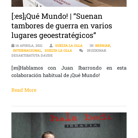
[:es]¡Qué Mundo! | “Suenan
tambores de guerra en varios
lugares geoestratégicos”
16 APIRILA, 2021
SUELTA LA OLLA
IN
BERRIAK
,
INTERNACIONAL
,
SUELTA LA OLLA
IRUZKINAK
[:ES]¡QUÉ MUNDO! | “SUENAN TAMBORES DE GUE
DESAKTIBATUTA DAUDE
[:es]Hablamos con Juan Ibarrondo en esta
colaboración habitual de ¡Qué Mundo!
Read More