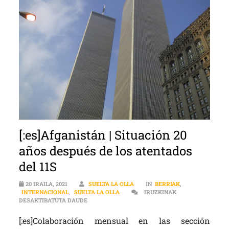
[:es]Afganistán | Situación 20
años después de los atentados
del 11S
20 IRAILA, 2021
SUELTA LA OLLA
IN
BERRIAK
,
INTERNACIONAL
,
SUELTA LA OLLA
IRUZKINAK
[:ES]AFGANISTÁN | SITUACIÓN 20 AÑOS DESPUÉS
DESAKTIBATUTA DAUDE
[:es]Colaboración mensual en las sección