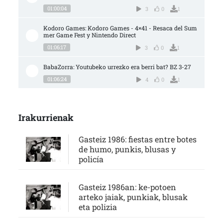
01:00:04
3
0
1
Kodoro Games: Kodoro Games - 4×41 - Resaca del Sum
mer Game Fest y Nintendo Direct
01:06:17
3
0
1
BabaZorra: Youtubeko urrezko era berri bat? BZ 3-27
01:06:24
4
0
1
Irakurrienak
Gasteiz 1986: fiestas entre botes
de humo, punkis, blusas y
policía
Gasteiz 1986an: ke-potoen
arteko jaiak, punkiak, blusak
eta polizia