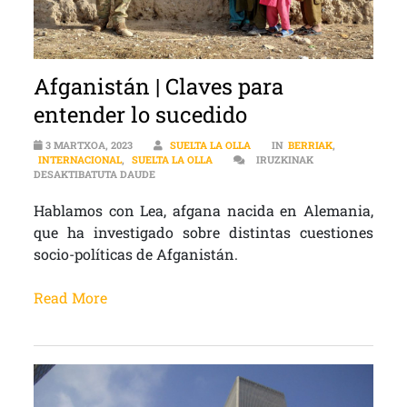
Afganistán | Claves para
entender lo sucedido
3 MARTXOA, 2023
SUELTA LA OLLA
IN
BERRIAK
,
INTERNACIONAL
,
SUELTA LA OLLA
IRUZKINAK
AFGANISTÁN | CLAVES PARA ENTENDER LO SUCE
DESAKTIBATUTA DAUDE
Hablamos con Lea, afgana nacida en Alemania,
que ha investigado sobre distintas cuestiones
socio-políticas de Afganistán.
Read More