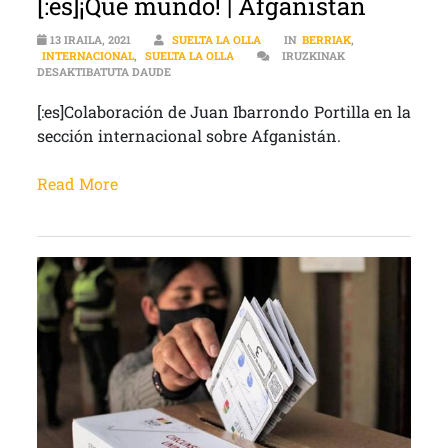
[:es]¡Qué mundo! | Afganistán
13 IRAILA, 2021
SUELTA LA OLLA
IN
BERRIAK
,
INTERNACIONAL
,
SUELTA LA OLLA
IRUZKINAK
[:ES]¡QUÉ MUNDO! | AFGANISTÁN SARRERAN
DESAKTIBATUTA DAUDE
[:es]Colaboración de Juan Ibarrondo Portilla en la
sección internacional sobre Afganistán.
Read More