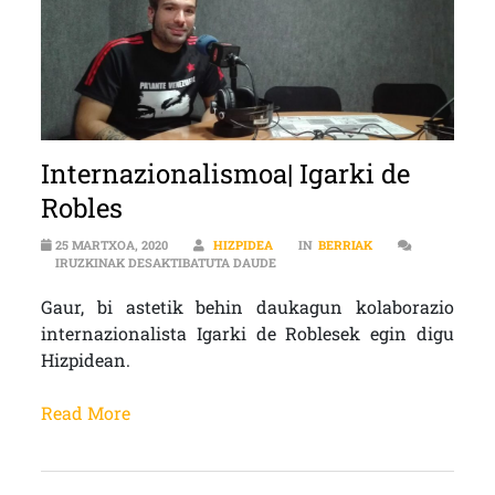
Internazionalismoa| Igarki de
Robles
25 MARTXOA, 2020
HIZPIDEA
IN
BERRIAK
INTERNAZIONALISMOA| IGARKI DE
IRUZKINAK DESAKTIBATUTA DAUDE
Gaur, bi astetik behin daukagun kolaborazio
internazionalista Igarki de Roblesek egin digu
Hizpidean.
Read More