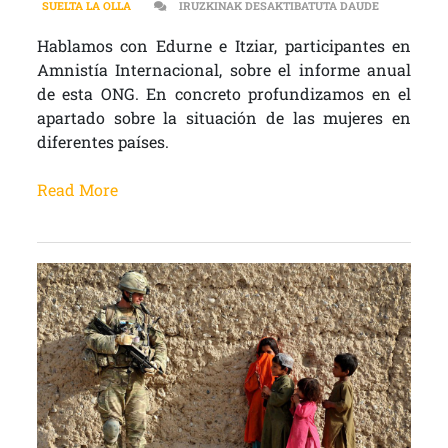
MUJER, VID
SUELTA LA OLLA
IRUZKINAK DESAKTIBATUTA DAUDE
Hablamos con Edurne e Itziar, participantes en
Amnistía Internacional, sobre el informe anual
de esta ONG. En concreto profundizamos en el
apartado sobre la situación de las mujeres en
diferentes países.
Read More