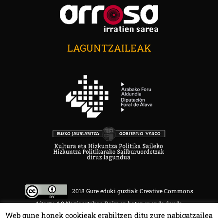
LAGUNTZAILEAK
2018 Gure eduki guztiak Creative Commons
Aitortu 4.0 Nazioartekoa Baimen baten mende daude.
Web gune honek cookieak erabiltzen ditu zure nabigatzailea