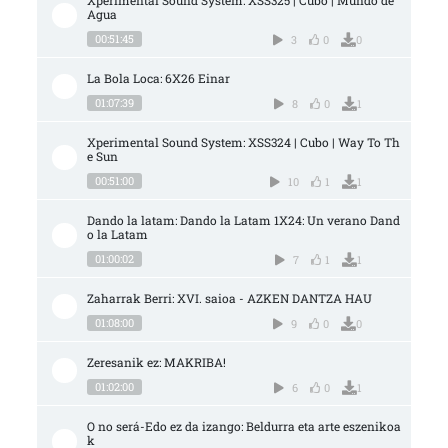
Xperimental Sound System: XSS325 | Cubo | Mundo de 
Agua
00:51:45
3
0
0
La Bola Loca: 6X26 Einar
01:07:39
8
0
1
Xperimental Sound System: XSS324 | Cubo | Way To Th
e Sun
00:51:00
10
1
1
Dando la latam: Dando la Latam 1X24: Un verano Dand
o la Latam
01:00:02
7
1
1
Zaharrak Berri: XVI. saioa - AZKEN DANTZA HAU
01:08:00
9
0
0
Zeresanik ez: MAKRIBA!
01:02:00
6
0
1
O no será-Edo ez da izango: Beldurra eta arte eszenikoa
k