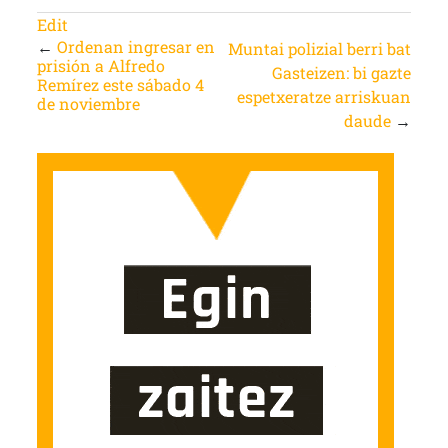
Edit
←
Ordenan ingresar en
Muntai polizial berri bat
prisión a Alfredo
Gasteizen: bi gazte
Remírez este sábado 4
espetxeratze arriskuan
de noviembre
daude
→