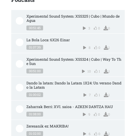
Xperimental Sound System: XSS325 | Cubo | Mundo de 
Agua
00:51:45
3
0
0
La Bola Loca: 6X26 Einar
01:07:39
8
0
1
Xperimental Sound System: XSS324 | Cubo | Way To Th
e Sun
00:51:00
10
1
1
Dando la latam: Dando la Latam 1X24: Un verano Dand
o la Latam
01:00:02
7
1
1
Zaharrak Berri: XVI. saioa - AZKEN DANTZA HAU
01:08:00
9
0
0
Zeresanik ez: MAKRIBA!
01:02:00
6
0
1