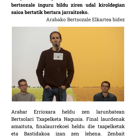
bertsozale inguru bildu ziren udal kiroldegian
saioa bertatik bertara jarraitzeko.
Arabako Bertsozale Elkartea bidez
Arabar Errioxara heldu zen larunbatean
Bertsolari Txapelketa Nagusia. Final laurdenak
amaituta, finalaurrekoei heldu die txapelketak
eta Bastidakoa izan zen lehena. Zenbait