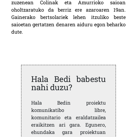
zuzenean Colinak eta Amurrioko saioan
oholtzaratuko da berriz ere azaroaren 19an.
Gainerako bertsolariek lehen itzuliko beste
saioetan gertatzen denaren aiduru egon beharko
dute.
Hala Bedi babestu
nahi duzu?
Hala Bedin proiektu
komunikatibo libre,
komunitario eta eraldatzailea
eraikitzen ari gara. Egunero,
ehundaka gara proiektuan