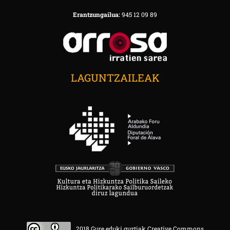
Erantzungailua:
945 12 09 89
LAGUNTZAILEAK
2018 Gure eduki guztiak Creative Commons