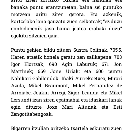
banaka puntu erantzunetan, baina sei puntuko
motzean aritu ziren gerora. Eta azkenik,
kartzelako lana gauzatu zuen seikoteak; “ez duzu
gonbidapenik jaso baina joatea erabaki duzu”
egokitu zitzaien gaia.
Puntu gehien bildu zituen Sustra Colinak, 705,5.
Haren atzetik honela geratu zen sailkapena: 703
Igor Elortzak; 690 Agin Laburuk; 671 Jon
Martinek; 669 Jone Uriak; eta 600 puntu
Nahikari Gabilondok. Iñaki Aurrekoetxea, Mirari
Azula, Mikel Beaumont, Mikel Fernandez de
Arroiabe, Joakin Arregi, Zigor Leunda eta Mikel
Lersundi izan ziren epaimahai eta idazkari lanak
egin dituzte Joxe Mari Altunak eta Esti
Zengotitabengoak.
Bigarren itzulian aritzeko txartela eskuratu zuen