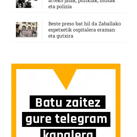
arteko jaiak, punkiak, blusak
eta polizia
Beste preso bat hil da Zaballako
espetxetik ospitalera eraman
eta gutxira