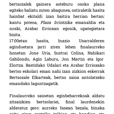
bertsozalek gainera asteburu osoko plana
egiteko baliatu zuten abagunea, ostiraletik hasita
hainbat ekitaldi izan baitira herrian bertan:
kantu poteoa,
Plaza Irrintzika
emanaldia eta
noski, Arabar Errioxan egonik, upategietara
bisita.
17:00etan hasita, Inazio Usarralderen
aginduetara jarri ziren lehen finalaurreko
honetan Jone Uria, Sustrai Colina, Nahikari
Gabilondo, Agin Laburu, Jon Martin eta Igor
Elortza. Bastidako Udalari eta Arabar Errioxako
bertso eskolari eman nahi izan zizkion eskerrak
Bertsozale Elkarteak, bertso saioa antolatzeko
emandako laguntzagatik.
Finalaurreko saioetan eginbeharrekoak aldatu
zitzaizkien bertsolariei, final laurdenekin
alderatuz gero: aurreko fasean bezala, binaka
aritu ziren zortziko txikian eta handian eta