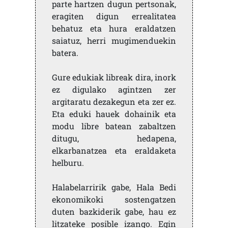
parte hartzen dugun pertsonak,
eragiten digun errealitatea
behatuz eta hura eraldatzen
saiatuz, herri mugimenduekin
batera.
Gure edukiak libreak dira, inork
ez digulako agintzen zer
argitaratu dezakegun eta zer ez.
Eta eduki hauek dohainik eta
modu libre batean zabaltzen
ditugu, hedapena,
elkarbanatzea eta eraldaketa
helburu.
Halabelarririk gabe, Hala Bedi
ekonomikoki sostengatzen
duten bazkiderik gabe, hau ez
litzateke posible izango. Egin