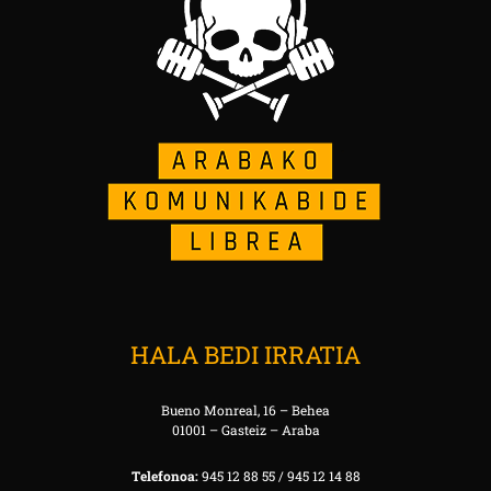
HALA BEDI IRRATIA
Bueno Monreal, 16 – Behea
01001 – Gasteiz – Araba
Telefonoa:
945 12 88 55 / 945 12 14 88