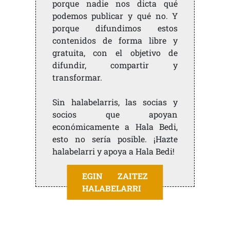
porque nadie nos dicta qué
podemos publicar y qué no. Y
porque difundimos estos
contenidos de forma libre y
gratuita, con el objetivo de
difundir, compartir y
transformar.
Sin halabelarris, las socias y
socios que apoyan
económicamente a Hala Bedi,
esto no sería posible. ¡Hazte
halabelarri y apoya a Hala Bedi!
EGIN ZAITEZ
HALABELARRI