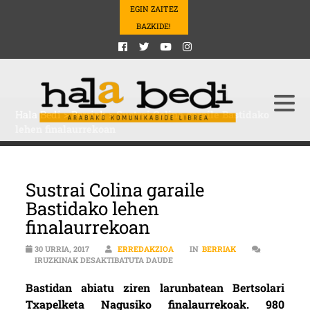
EGIN ZAITEZ
BAZKIDE!
Hala Bedi
>
Berriak
>
Sustrai Colina garaile Bastidako
lehen finalaurrekoan
Sustrai Colina garaile
Bastidako lehen
finalaurrekoan
30 URRIA, 2017
ERREDAKZIOA
IN
BERRIAK
SUSTRAI COLINA GARAILE BASTID
IRUZKINAK DESAKTIBATUTA DAUDE
Bastidan abiatu ziren larunbatean Bertsolari
Txapelketa Nagusiko finalaurrekoak. 980