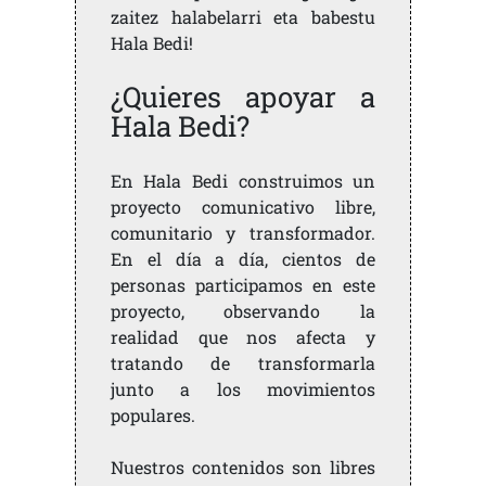
zaitez halabelarri eta babestu
Hala Bedi!
¿Quieres apoyar a
Hala Bedi?
En Hala Bedi construimos un
proyecto comunicativo libre,
comunitario y transformador.
En el día a día, cientos de
personas participamos en este
proyecto, observando la
realidad que nos afecta y
tratando de transformarla
junto a los movimientos
populares.
Nuestros contenidos son libres