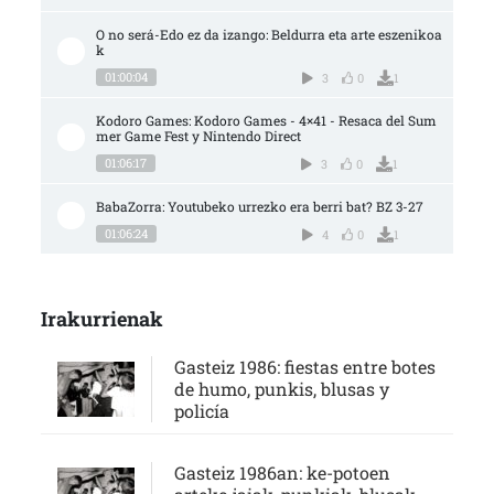
O no será-Edo ez da izango: Beldurra eta arte eszenikoa
k
01:00:04
3
0
1
Kodoro Games: Kodoro Games - 4×41 - Resaca del Sum
mer Game Fest y Nintendo Direct
01:06:17
3
0
1
BabaZorra: Youtubeko urrezko era berri bat? BZ 3-27
01:06:24
4
0
1
Irakurrienak
Gasteiz 1986: fiestas entre botes
de humo, punkis, blusas y
policía
Gasteiz 1986an: ke-potoen