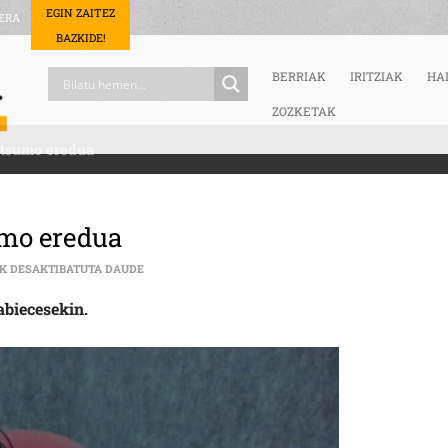
EGIN ZAITEZ
ERA
BAZKIDE!
BERRIAK
IRITZIAK
HA
ZOZKETAK
ntsumo eredua
umo eredua
SOLASALDIA| EUSKALDUNON KONTSUMO EREDUA SA
K DESAKTIBATUTA DAUDE
abiecesekin.