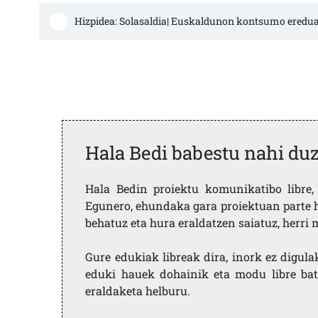
Hizpidea: Solasaldia| Euskaldunon kontsumo eredu
Hala Bedi babestu nahi du
Hala Bedin proiektu komunikatibo libre, 
Egunero, ehundaka gara proiektuan parte h
behatuz eta hura eraldatzen saiatuz, herr
Gure edukiak libreak dira, inork ez digula
eduki hauek dohainik eta modu libre bat
eraldaketa helburu.