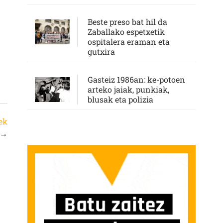
Beste preso bat hil da
Zaballako espetxetik
ospitalera eraman eta
gutxira
Gasteiz 1986an: ke-potoen
arteko jaiak, punkiak,
blusak eta polizia
ek
→