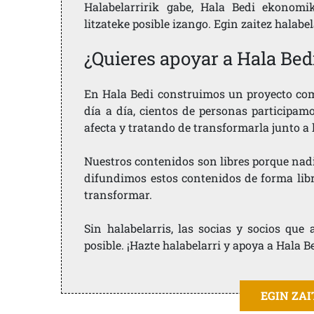
Halabelarririk gabe, Hala Bedi ekonomi
litzateke posible izango. Egin zaitez halabe
¿Quieres apoyar a Hala Bed
En Hala Bedi construimos un proyecto comu
día a día, cientos de personas participam
afecta y tratando de transformarla junto a
Nuestros contenidos son libres porque nad
difundimos estos contenidos de forma libre
transformar.
Sin halabelarris, las socias y socios qu
posible. ¡Hazte halabelarri y apoya a Hala B
EGIN ZA