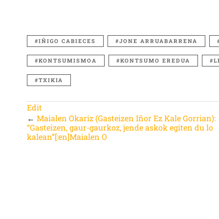
IÑIGO CABIECES
JONE ARRUABARRENA
KONTSUMISMOA
KONTSUMO EREDUA
L
TXIKIA
Edit
←
Maialen Okariz (Gasteizen Iñor Ez Kale Gorrian):
“Gasteizen, gaur-gaurkoz, jende askok egiten du lo
kalean”[:en]Maialen O