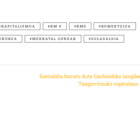
KAPITALISMOA
KM 0
KM0
KOMERTZIOA
EKUKOA
MERKATAL GUNEAK
SOLASALDIA
Eserialdia burutu dute Garbialdiko langile
Txagorritxuko ospitalean