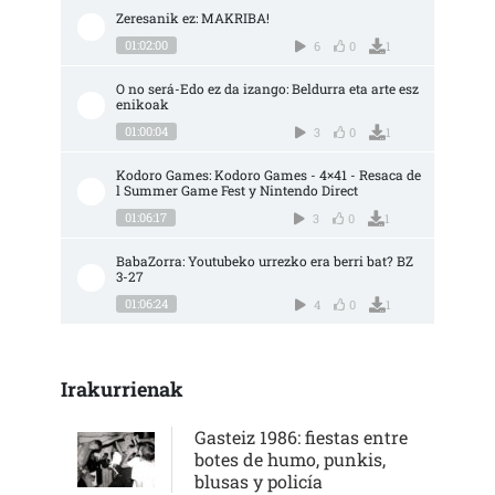
Zeresanik ez: MAKRIBA!
01:02:00
6
0
1
O no será-Edo ez da izango: Beldurra eta arte esz
enikoak
01:00:04
3
0
1
Kodoro Games: Kodoro Games - 4×41 - Resaca de
l Summer Game Fest y Nintendo Direct
01:06:17
3
0
1
BabaZorra: Youtubeko urrezko era berri bat? BZ 
3-27
01:06:24
4
0
1
Irakurrienak
Gasteiz 1986: fiestas entre
botes de humo, punkis,
blusas y policía