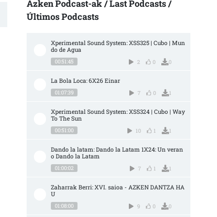
Azken Podcast-ak / Last Podcasts /
Últimos Podcasts
Xperimental Sound System: XSS325 | Cubo | Mun
do de Agua
00:51:45
2
0
0
La Bola Loca: 6X26 Einar
01:07:39
7
0
1
Xperimental Sound System: XSS324 | Cubo | Way 
To The Sun
00:51:00
10
1
1
Dando la latam: Dando la Latam 1X24: Un veran
o Dando la Latam
01:00:02
7
1
1
Zaharrak Berri: XVI. saioa - AZKEN DANTZA HA
U
01:08:00
9
0
0