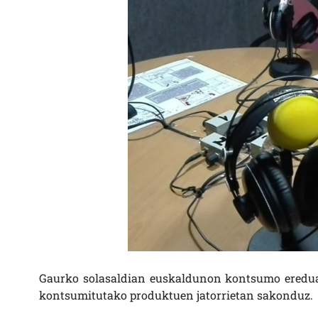
Gaurko solasaldian euskaldunon kontsumo eredua
kontsumitutako produktuen jatorrietan sakonduz.