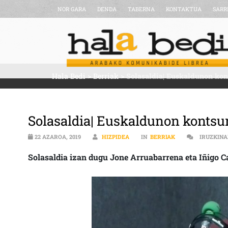
NOR GARA
DENDA
TABERNA
KONTAKTUA
SARR
Hala Bedi
>
Berriak
>
Solasaldia| Euskaldunon ko
Solasaldia| Euskaldunon konts
22 AZAROA, 2019
HIZPIDEA
IN
BERRIAK
IRUZKINA
Solasaldia izan dugu Jone Arruabarrena eta Iñigo C