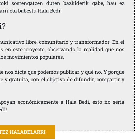
koki sostengatzen duten bazkiderik gabe, hau ez
larri eta babestu Hala Bedi!
i?
nicativo libre, comunitario y transformador. En el
os en este proyecto, observando la realidad que nos
 los movimientos populares.
ie nos dicta qué podemos publicar y qué no. Y porque
 y gratuita, con el objetivo de difundir, compartir y
e apoyan económicamente a Hala Bedi, esto no sería
edi!
ITEZ HALABELARRI