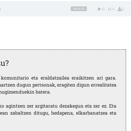
a
00:15:33
12
0
2
zu?
komunitario eta eraldatzailea eraikitzen ari gara.
artzen dugun pertsonak, eragiten digun errealitatea
i mugimenduekin batera.
ko agintzen zer argitaratu dezakegun eta zer ez. Eta
ean zabaltzen ditugu, hedapena, elkarbanatzea eta