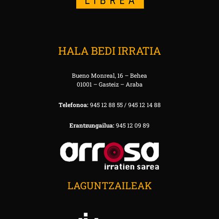
HALA BEDI IRRATIA
Bueno Monreal, 16 – Behea
01001 – Gasteiz – Araba
Telefonoa:
945 12 88 55 / 945 12 14 88
Erantzungailua:
945 12 09 89
LAGUNTZAILEAK