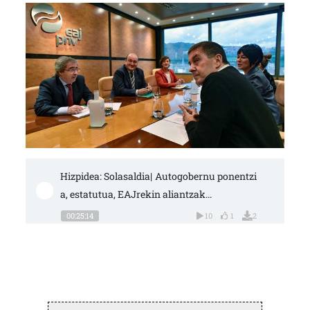
Hizpidea: Solasaldia| Autogobernu ponentzi
a, estatutua, EAJrekin aliantzak...
00:25:14
10
1
2