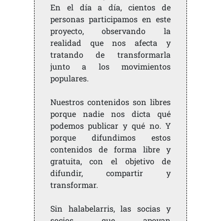
En el día a día, cientos de
personas participamos en este
proyecto, observando la
realidad que nos afecta y
tratando de transformarla
junto a los movimientos
populares.
Nuestros contenidos son libres
porque nadie nos dicta qué
podemos publicar y qué no. Y
porque difundimos estos
contenidos de forma libre y
gratuita, con el objetivo de
difundir, compartir y
transformar.
Sin halabelarris, las socias y
socios que apoyan