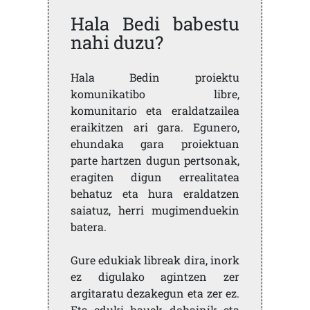
Hala Bedi babestu
nahi duzu?
Hala Bedin proiektu
komunikatibo libre,
komunitario eta eraldatzailea
eraikitzen ari gara. Egunero,
ehundaka gara proiektuan
parte hartzen dugun pertsonak,
eragiten digun errealitatea
behatuz eta hura eraldatzen
saiatuz, herri mugimenduekin
batera.
Gure edukiak libreak dira, inork
ez digulako agintzen zer
argitaratu dezakegun eta zer ez.
Eta eduki hauek dohainik eta