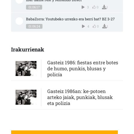
01:06:17
3
0
1
BabaZorra: Youtubeko urrezko era berri bat? BZ 3-27
01:06:24
4
0
1
Irakurrienak
Gasteiz 1986: fiestas entre botes
de humo, punkis, blusas y
policía
Gasteiz 1986an: ke-potoen
arteko jaiak, punkiak, blusak
eta polizia