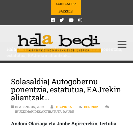
EGIN ZAITEZ
BAZKIDE!
Hala Bedi
>
Berriak
>
Solasaldia| Autogobernu ponentzia,
estatutua, EAJrekin aliantzak…
Solasaldia| Autogobernu
ponentzia, estatutua, EAJrekin
aliantzak…
10 ABENDUA, 2019
HIZPIDEA
IN
BERRIAK
SOLASALDIA| AUTOGOBERNU PONEN
IRUZKINAK DESAKTIBATUTA DAUDE
Andoni Olariaga eta Jonbe Agirrerekin, tertulia.