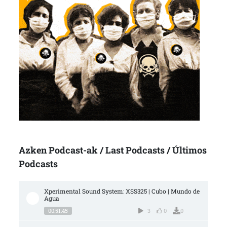
Azken Podcast-ak / Last Podcasts / Últimos
Podcasts
Xperimental Sound System: XSS325 | Cubo | Mundo de 
Agua
00:51:45
3
0
0