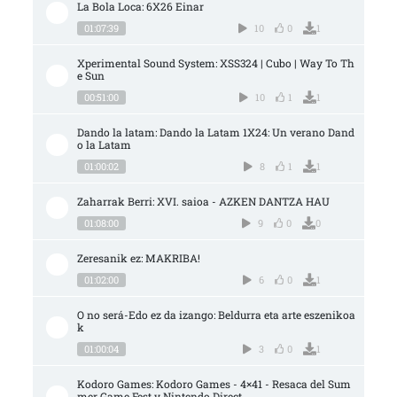
La Bola Loca: 6X26 Einar
01:07:39
10
0
1
Xperimental Sound System: XSS324 | Cubo | Way To Th
e Sun
00:51:00
10
1
1
Dando la latam: Dando la Latam 1X24: Un verano Dand
o la Latam
01:00:02
8
1
1
Zaharrak Berri: XVI. saioa - AZKEN DANTZA HAU
01:08:00
9
0
0
Zeresanik ez: MAKRIBA!
01:02:00
6
0
1
O no será-Edo ez da izango: Beldurra eta arte eszenikoa
k
01:00:04
3
0
1
Kodoro Games: Kodoro Games - 4×41 - Resaca del Sum
mer Game Fest y Nintendo Direct