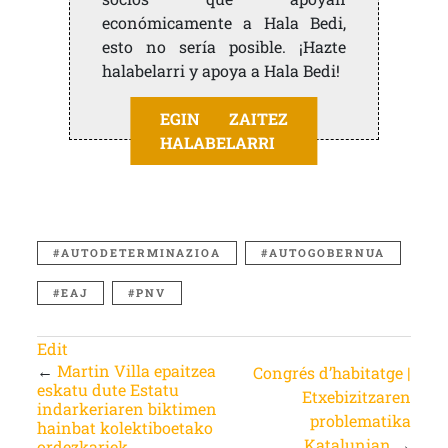
económicamente a Hala Bedi,
esto no sería posible. ¡Hazte
halabelarri y apoya a Hala Bedi!
EGIN ZAITEZ
HALABELARRI
AUTODETERMINAZIOA
AUTOGOBERNUA
EAJ
PNV
Edit
←
Martin Villa epaitzea
Congrés d’habitatge |
eskatu dute Estatu
Etxebizitzaren
indarkeriaren biktimen
problematika
hainbat kolektiboetako
Katalunian
→
ordezkariek