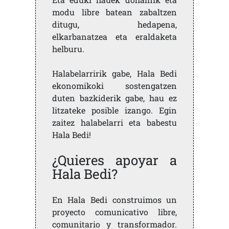
modu libre batean zabaltzen
ditugu, hedapena,
elkarbanatzea eta eraldaketa
helburu.
Halabelarririk gabe, Hala Bedi
ekonomikoki sostengatzen
duten bazkiderik gabe, hau ez
litzateke posible izango. Egin
zaitez halabelarri eta babestu
Hala Bedi!
¿Quieres apoyar a
Hala Bedi?
En Hala Bedi construimos un
proyecto comunicativo libre,
comunitario y transformador.