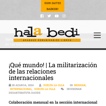
EGIN ZAITEZ
BAZKIDE!
Hala Bedi
>
Suelta la olla
>
¡Qué mundo! | La militarización
de las relaciones internacionales
¡Qué mundo! | La militarización
de las relaciones
internacionales
28 AZAROA, 2024
SUELTA LA OLLA
IN
BERRIAK
,
INTERNACIONAL
,
SUELTA LA OLLA
IRUZKINAK
¡QUÉ MUNDO! | LA MILITARIZACIÓN DE LAS REL
DESAKTIBATUTA DAUDE
Colaboración mensual en la sección internacional