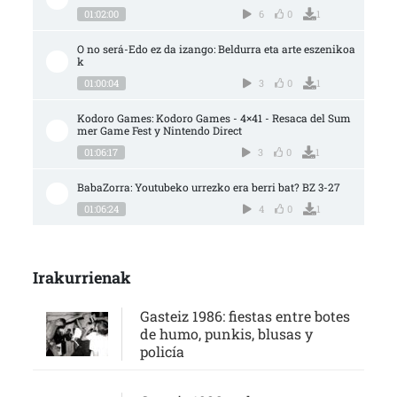
01:02:00
6
0
1
O no será-Edo ez da izango: Beldurra eta arte eszenikoa
k
01:00:04
3
0
1
Kodoro Games: Kodoro Games - 4×41 - Resaca del Sum
mer Game Fest y Nintendo Direct
01:06:17
3
0
1
BabaZorra: Youtubeko urrezko era berri bat? BZ 3-27
01:06:24
4
0
1
Irakurrienak
Gasteiz 1986: fiestas entre botes
de humo, punkis, blusas y
policía