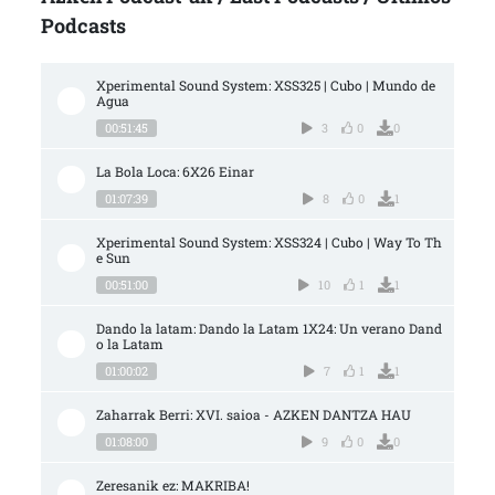
Podcasts
Xperimental Sound System: XSS325 | Cubo | Mundo de 
Agua
00:51:45
3
0
0
La Bola Loca: 6X26 Einar
01:07:39
8
0
1
Xperimental Sound System: XSS324 | Cubo | Way To Th
e Sun
00:51:00
10
1
1
Dando la latam: Dando la Latam 1X24: Un verano Dand
o la Latam
01:00:02
7
1
1
Zaharrak Berri: XVI. saioa - AZKEN DANTZA HAU
01:08:00
9
0
0
Zeresanik ez: MAKRIBA!