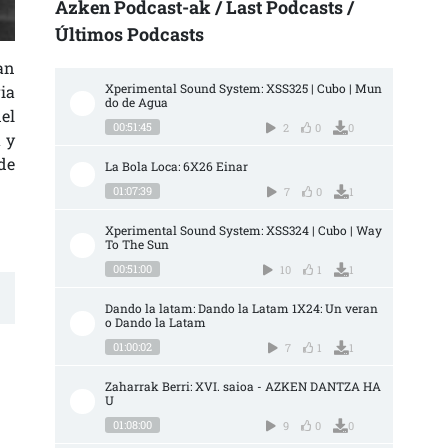
Azken Podcast-ak / Last Podcasts /
Últimos Podcasts
an
Xperimental Sound System: XSS325 | Cubo | Mun
ia
do de Agua
el
00:51:45
2
0
0
 y
de
La Bola Loca: 6X26 Einar
01:07:39
7
0
1
Xperimental Sound System: XSS324 | Cubo | Way 
To The Sun
00:51:00
10
1
1
Dando la latam: Dando la Latam 1X24: Un veran
o Dando la Latam
01:00:02
7
1
1
Zaharrak Berri: XVI. saioa - AZKEN DANTZA HA
U
01:08:00
9
0
0