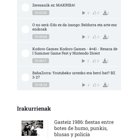
Zeresanik ez: MAKRIBA!
01:02:00
6
0
1
O no será-Edo ez da izango: Beldurra eta arte esz
enikoak
01:00:04
3
0
1
Kodoro Games: Kodoro Games - 4×41 - Resaca de
l Summer Game Fest y Nintendo Direct
01:06:17
3
0
1
BabaZorra: Youtubeko urrezko era berri bat? BZ 
3-27
01:06:24
4
0
1
Irakurrienak
Gasteiz 1986: fiestas entre
botes de humo, punkis,
blusas y policía