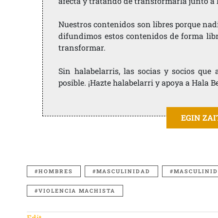
afecta y tratando de transformarla junto a
Nuestros contenidos son libres porque nad
difundimos estos contenidos de forma libre
transformar.
Sin halabelarris, las socias y socios qu
posible. ¡Hazte halabelarri y apoya a Hala B
EGIN ZA
HOMBRES
MASCULINIDAD
MASCULINID
VIOLENCIA MACHISTA
Edit