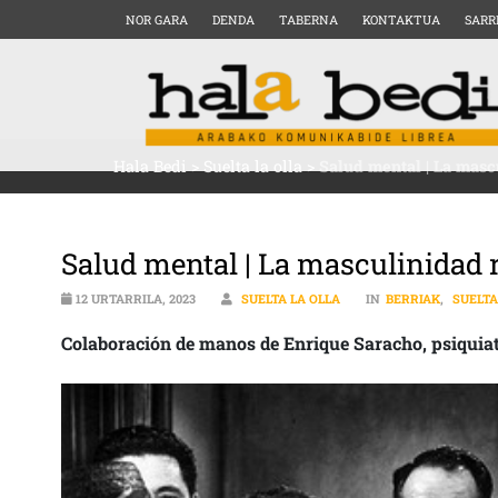
NOR GARA
DENDA
TABERNA
KONTAKTUA
SARR
Hala Bedi
>
Suelta la olla
>
Salud mental | La masc
Salud mental | La masculinidad 
12 URTARRILA, 2023
SUELTA LA OLLA
IN
BERRIAK
,
SUELTA
Colaboración de manos de Enrique Saracho, psiquiatr