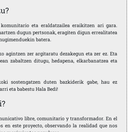
zu?
komunitario eta eraldatzailea eraikitzen ari gara.
artzen dugun pertsonak, eragiten digun errealitatea
i mugimenduekin batera.
ko agintzen zer argitaratu dezakegun eta zer ez. Eta
ean zabaltzen ditugu, hedapena, elkarbanatzea eta
koki sostengatzen duten bazkiderik gabe, hau ez
larri eta babestu Hala Bedi!
i?
nicativo libre, comunitario y transformador. En el
os en este proyecto, observando la realidad que nos