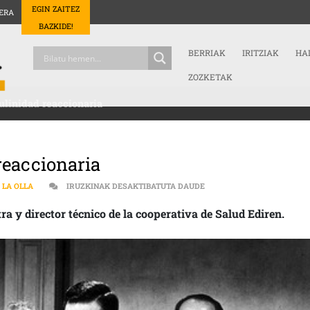
EGIN ZAITEZ
ERA
BAZKIDE!
BERRIAK
IRITZIAK
HA
ZOZKETAK
ulinidad reaccionaria
reaccionaria
SALUD MENTAL | LA MASC
 LA OLLA
IRUZKINAK DESAKTIBATUTA DAUDE
a y director técnico de la cooperativa de Salud Ediren.