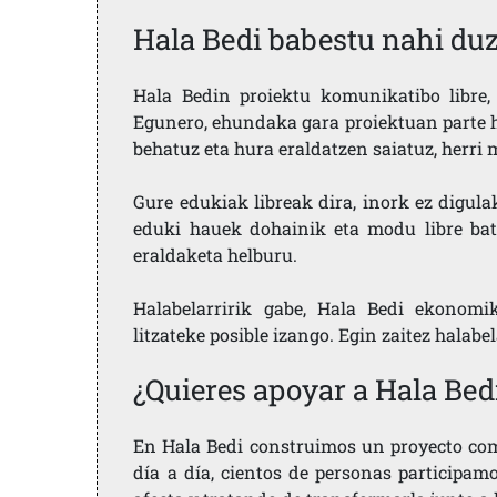
Hala Bedi babestu nahi du
Hala Bedin proiektu komunikatibo libre, 
Egunero, ehundaka gara proiektuan parte h
behatuz eta hura eraldatzen saiatuz, herr
Gure edukiak libreak dira, inork ez digula
eduki hauek dohainik eta modu libre bat
eraldaketa helburu.
Halabelarririk gabe, Hala Bedi ekonomi
litzateke posible izango. Egin zaitez halabe
¿Quieres apoyar a Hala Bed
En Hala Bedi construimos un proyecto comu
día a día, cientos de personas participam