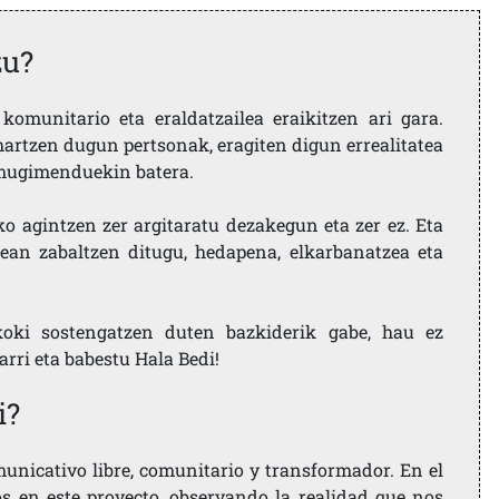
zu?
komunitario eta eraldatzailea eraikitzen ari gara.
artzen dugun pertsonak, eragiten digun errealitatea
i mugimenduekin batera.
ko agintzen zer argitaratu dezakegun eta zer ez. Eta
ean zabaltzen ditugu, hedapena, elkarbanatzea eta
koki sostengatzen duten bazkiderik gabe, hau ez
larri eta babestu Hala Bedi!
i?
nicativo libre, comunitario y transformador. En el
os en este proyecto, observando la realidad que nos