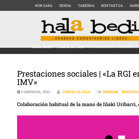
NOR GARA
DENDA
TABERNA
KONTAKTUA
SARR
Hala Bedi
>
Suelta la olla
>
Prestaciones sociales |
Prestaciones sociales | «La RGI e
IMV»
5 ABENDUA, 2023
SUELTA LA OLLA
IN
BERRIAK
,
PRESTACI
Colaboración habitual de la mano de Iñaki Uribarri