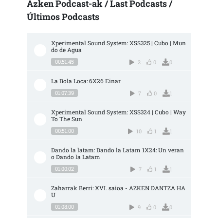
Azken Podcast-ak / Last Podcasts /
Últimos Podcasts
Xperimental Sound System: XSS325 | Cubo | Mun
do de Agua
00:51:45
2
0
0
La Bola Loca: 6X26 Einar
01:07:39
7
0
1
Xperimental Sound System: XSS324 | Cubo | Way 
To The Sun
00:51:00
10
1
1
Dando la latam: Dando la Latam 1X24: Un veran
o Dando la Latam
01:00:02
7
1
1
Zaharrak Berri: XVI. saioa - AZKEN DANTZA HA
U
01:08:00
9
0
0