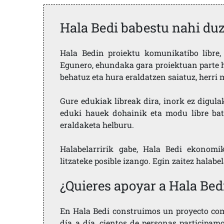
Hala Bedi babestu nahi du
Hala Bedin proiektu komunikatibo libre, 
Egunero, ehundaka gara proiektuan parte h
behatuz eta hura eraldatzen saiatuz, herr
Gure edukiak libreak dira, inork ez digula
eduki hauek dohainik eta modu libre bat
eraldaketa helburu.
Halabelarririk gabe, Hala Bedi ekonomi
litzateke posible izango. Egin zaitez halabe
¿Quieres apoyar a Hala Bed
En Hala Bedi construimos un proyecto comu
día a día, cientos de personas participam