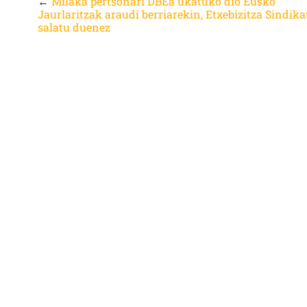
←
Milaka pertsonari DBEa ukatuko dio Eusko
Jaurlaritzak araudi berriarekin, Etxebizitza Sindik
salatu duenez