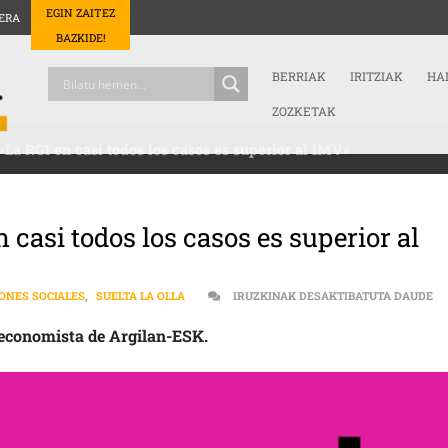
EGIN ZAITEZ
ERA
BAZKIDE!
BERRIAK
IRITZIAK
HA
ZOZKETAK
 «La RGI en casi todos los casos es superior al IMV»
n casi todos los casos es superior al
PR
ONES SOCIALES
,
SUELTA LA OLLA
IRUZKINAK DESAKTIBATUTA DAUDE
, economista de Argilan-ESK.