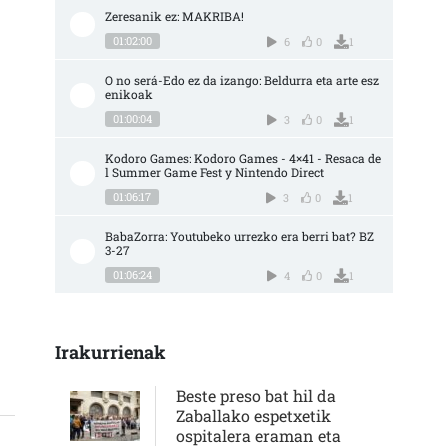
Zeresanik ez: MAKRIBA!
01:02:00
6
0
1
O no será-Edo ez da izango: Beldurra eta arte esz
enikoak
01:00:04
3
0
1
Kodoro Games: Kodoro Games - 4×41 - Resaca de
l Summer Game Fest y Nintendo Direct
01:06:17
3
0
1
BabaZorra: Youtubeko urrezko era berri bat? BZ 
3-27
01:06:24
4
0
1
Irakurrienak
Beste preso bat hil da
Zaballako espetxetik
ospitalera eraman eta