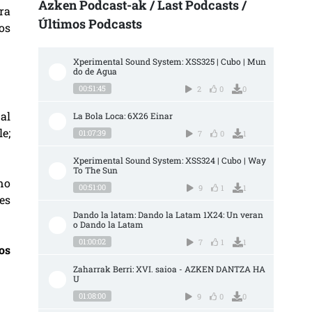
Azken Podcast-ak / Last Podcasts /
ra
Últimos Podcasts
os
Xperimental Sound System: XSS325 | Cubo | Mun
do de Agua
00:51:45
2
0
0
al
La Bola Loca: 6X26 Einar
e;
01:07:39
7
0
1
Xperimental Sound System: XSS324 | Cubo | Way 
To The Sun
no
00:51:00
9
1
1
es
Dando la latam: Dando la Latam 1X24: Un veran
o Dando la Latam
01:00:02
7
1
1
os
Zaharrak Berri: XVI. saioa - AZKEN DANTZA HA
U
01:08:00
9
0
0