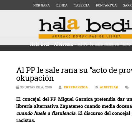
NOR GARA
DENDA
TABERNA
KONTAKTUA
SARR
Hala Bedi
>
Albisteak
>
Al PP le sale rana su “act
Al PP le sale rana su “acto de pro
okupación
30 URTARRILA, 2019
ERREDAKZIOA
IN
ALBISTEAK
El concejal del PP Miguel Garnica pretendía dar un
librería alternativa Zapateneo cuando media docena
cuando huele a flatulencia
. El discurso del conceja
racistas.