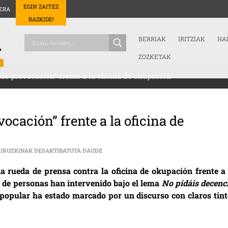
EGIN ZAITEZ
ERA
BAZKIDE!
BERRIAK
IRITZIAK
HA
ZOZKETAK
o de provocación” frente a la oficina de okupación
vocación” frente a la oficina de
AL PP LE SALE RANA SU “ACTO DE PROVOCA
IRUZKINAK DESAKTIBATUTA DAUDE
a rueda de prensa contra la oficina de okupación frente a 
 de personas han intervenido bajo el lema
No pidáis decenci
l popular ha estado marcado por un discurso con claros tint