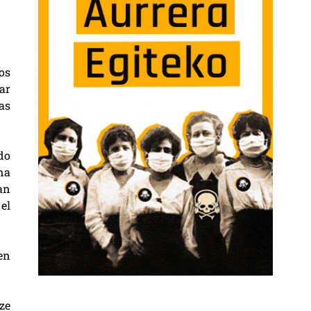
os
ar
as
do
na
an
el
en
ze