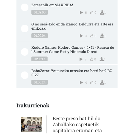
Zeresanik ez: MAKRIBA!
01:02:00
6
0
1
O no será-Edo ez da izango: Beldurra eta arte esz
enikoak
01:00:04
3
0
1
Kodoro Games: Kodoro Games - 4×41 - Resaca de
l Summer Game Fest y Nintendo Direct
01:06:17
3
0
1
BabaZorra: Youtubeko urrezko era berri bat? BZ 
3-27
01:06:24
4
0
1
Irakurrienak
Beste preso bat hil da
Zaballako espetxetik
ospitalera eraman eta