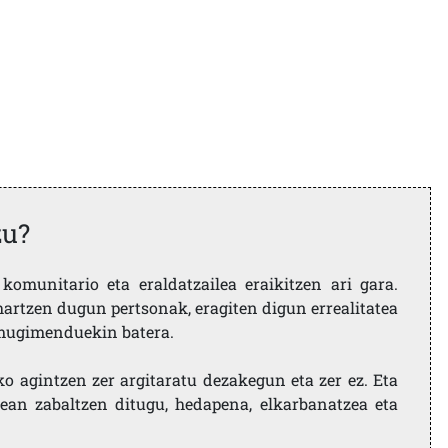
zu?
komunitario eta eraldatzailea eraikitzen ari gara.
artzen dugun pertsonak, eragiten digun errealitatea
i mugimenduekin batera.
ko agintzen zer argitaratu dezakegun eta zer ez. Eta
ean zabaltzen ditugu, hedapena, elkarbanatzea eta