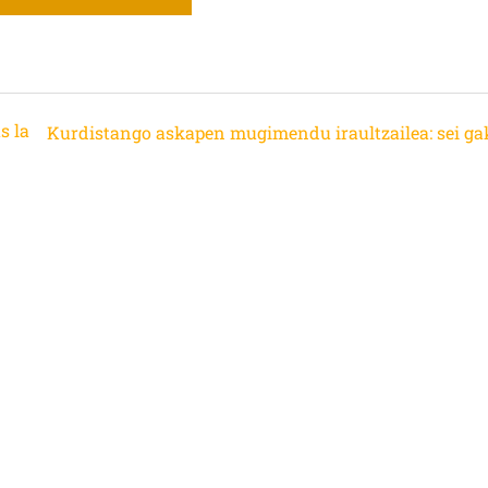
s la
Kurdistango askapen mugimendu iraultzailea: sei ga