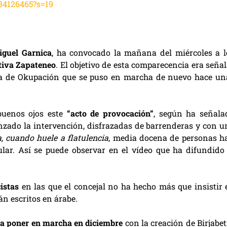
384126465?s=19
iguel Garnica
, ha convocado la mañana del miércoles a l
ativa Zapateneo
. El objetivo de esta comparecencia era señal
cina de Okupación que se puso en marcha de nuevo hace un
buenos ojos este
“acto de provocación”
, según ha señala
nzado la intervención, disfrazadas de barrenderas y con u
, cuando huele a flatulencia
, media docena de personas h
ular. Así se puede observar en el vídeo que ha difundido 
cistas
en las que el concejal no ha hecho más que insistir 
án escritos en árabe.
 a poner en marcha en diciembre
con la creación de Birjabet