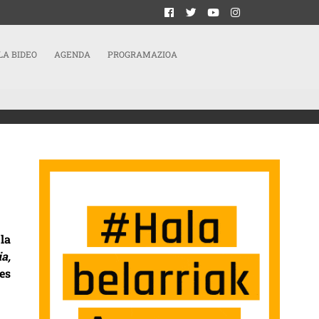
LA BIDEO
AGENDA
PROGRAMAZIOA
CIÓN” FRENTE A LA OFICINA DE OKUPACIÓN SARRERAN
la
a,
es