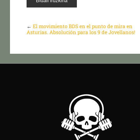
←
El movimiento BDS en el punto de mira en
Asturias. Absolución para los 9 de Jovellanos!