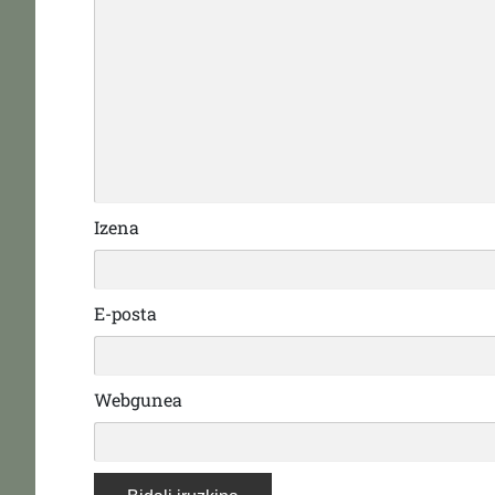
Izena
E-posta
Webgunea