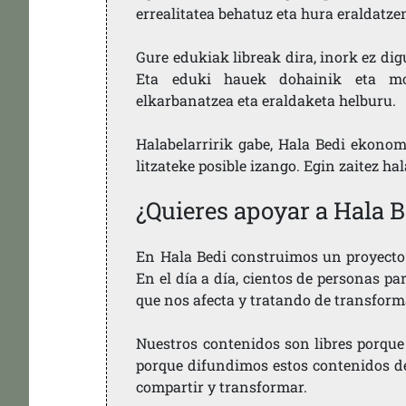
errealitatea behatuz eta hura eraldatz
Gure edukiak libreak dira, inork ez dig
Eta eduki hauek dohainik eta mod
elkarbanatzea eta eraldaketa helburu.
Halabelarririk gabe, Hala Bedi ekonom
litzateke posible izango. Egin zaitez ha
¿Quieres apoyar a Hala B
En Hala Bedi construimos un proyecto 
En el día a día, cientos de personas pa
que nos afecta y tratando de transform
Nuestros contenidos son libres porque
porque difundimos estos contenidos de f
compartir y transformar.