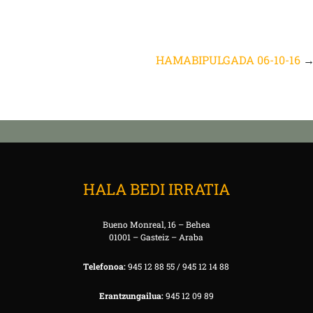
HAMABIPULGADA 06-10-16
HALA BEDI IRRATIA
Bueno Monreal, 16 – Behea
01001 – Gasteiz – Araba
Telefonoa:
945 12 88 55 / 945 12 14 88
Erantzungailua:
945 12 09 89