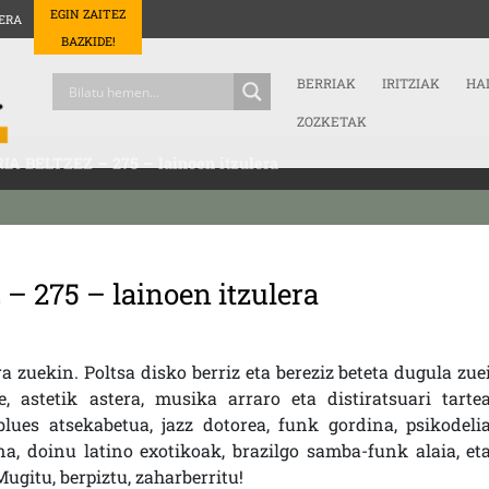
EGIN ZAITEZ
ERA
BAZKIDE!
BERRIAK
IRITZIAK
HA
ZOZKETAK
IA BELTZEZ – 275 – lainoen itzulera
– 275 – lainoen itzulera
a zuekin. Poltsa disko berriz eta bereziz beteta dugula zue
 astetik astera, musika arraro eta distiratsuari tarte
lues atsekabetua, jazz dotorea, funk gordina, psikodeli
na, doinu latino exotikoak, brazilgo samba-funk alaia, et
ugitu, berpiztu, zaharberritu!