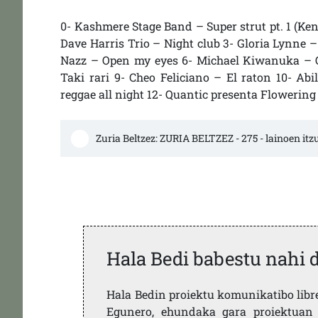
0- Kashmere Stage Band – Super strut pt. 1 (Ken
Dave Harris Trio – Night club 3- Gloria Lynne –
Nazz – Open my eyes 6- Michael Kiwanuka – 
Taki rari 9- Cheo Feliciano – El raton 10- Ab
reggae all night 12- Quantic presenta Flowering
Zuria Beltzez: ZURIA BELTZEZ - 275 - lainoen itz
Hala Bedi babestu nahi 
Hala Bedin proiektu komunikatibo libre,
Egunero, ehundaka gara proiektuan 