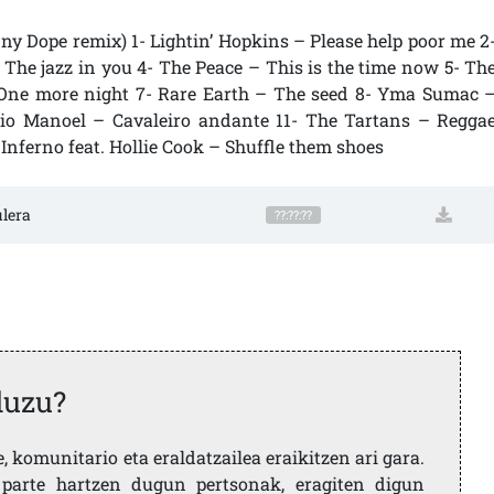
ny Dope remix) 1- Lightin’ Hopkins – Please help poor me 2
 The jazz in you 4- The Peace – This is the time now 5- Th
One more night 7- Rare Earth – The seed 8- Yma Sumac 
ilio Manoel – Cavaleiro andante 11- The Tartans – Regga
 Inferno feat. Hollie Cook – Shuffle them shoes
ulera
??:??:??
duzu?
 komunitario eta eraldatzailea eraikitzen ari gara.
parte hartzen dugun pertsonak, eragiten digun