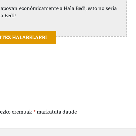
ue apoyan económicamente a Hala Bedi, esto no sería
la Bedi!
AITEZ HALABELARRI
rezko eremuak
*
markatuta daude