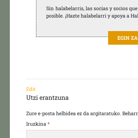
Sin halabelarris, las socias y socios q
posible. ¡Hazte halabelarri y apoya a Ha
EGIN Z
Edit
Utzi erantzuna
Zure e-posta helbidea ez da argitaratuko.
Behar
Iruzkina
*