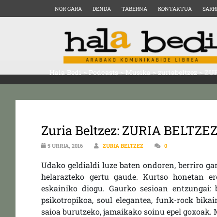
NOR GARA
DENDA
TABERNA
KONTAKTUA
SARR
Hala Bedi
>
Podcasts
>
Musika
>
zuriabeltzez
>
ZUR
Zuria Beltzez: ZURIA BELTZEZ 
5 URRIA, 2016
ZURIA BELTZEZ
0
Udako geldialdi luze baten ondoren, berriro gar
helarazteko gertu gaude. Kurtso honetan ere,
eskainiko diogu. Gaurko sesioan entzungai: b
psikotropikoa, soul elegantea, funk-rock bikai
saioa burutzeko, jamaikako soinu epel goxoak. M