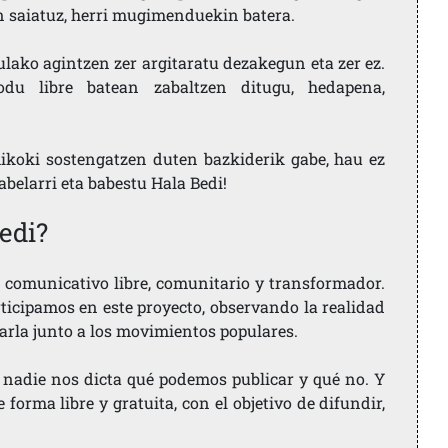
en saiatuz, herri mugimenduekin batera.
ulako agintzen zer argitaratu dezakegun eta zer ez.
u libre batean zabaltzen ditugu, hedapena,
ikoki sostengatzen duten bazkiderik gabe, hau ez
labelarri eta babestu Hala Bedi!
edi?
comunicativo libre, comunitario y transformador.
rticipamos en este proyecto, observando la realidad
arla junto a los movimientos populares.
 nadie nos dicta qué podemos publicar y qué no. Y
orma libre y gratuita, con el objetivo de difundir,