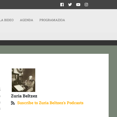
LA BIDEO
AGENDA
PROGRAMAZIOA
i
a
Zuria Beltzez
a
Suscribe to Zuria Beltzez's Podcasts
a