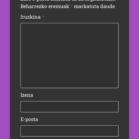
Beharrezko eremuak
*
markatuta daude
Iruzkina
*
Izena
E-posta