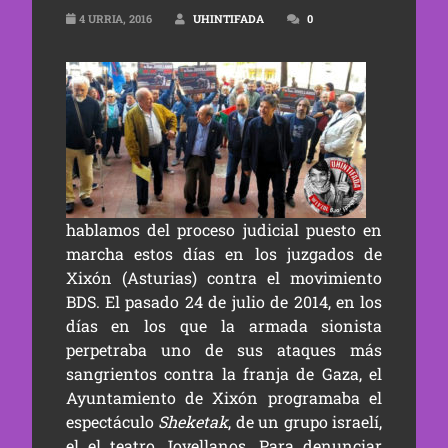
4 URRIA, 2016
UHINTIFADA
0
hablamos del proceso judicial puesto en
marcha estos días en los juzgados de
Xixón (Asturias) contra el movimiento
BDS. El pasado 24 de julio de 2014, en los
días en los que la armada sionista
perpetraba uno de sus ataques más
sangrientos contra la franja de Gaza, el
Ayuntamiento de Xixón programaba el
espectáculo
Sheketak
, de un grupo israelí,
el el teatro Jovellanos. Para denunciar