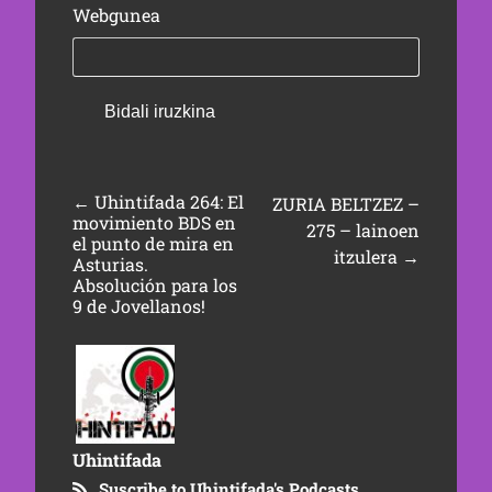
Webgunea
←
Uhintifada 264: El
ZURIA BELTZEZ –
movimiento BDS en
275 – lainoen
el punto de mira en
itzulera
→
Asturias.
Absolución para los
9 de Jovellanos!
Uhintifada
Suscribe to Uhintifada's Podcasts