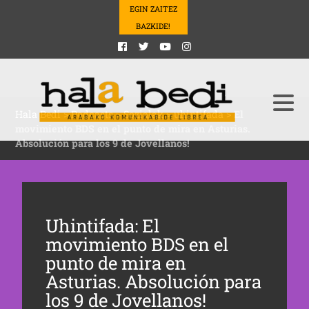
EGIN ZAITEZ
BAZKIDE!
Hala Bedi
>
Podcasts
>
Sozialak
>
uhintifada
>
El
movimiento BDS en el punto de mira en Asturias.
Absolución para los 9 de Jovellanos!
Uhintifada: El
movimiento BDS en el
punto de mira en
Asturias. Absolución para
los 9 de Jovellanos!