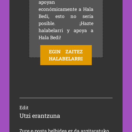
apoyan
económicamente a Hala
Bedi, esto no sería
posible. ¡Hazte
halabelarri y apoya a
Hala Bedi!
EGIN ZAITEZ
HALABELARRI
Edit
Utzi erantzuna
Zure e-posta helbidea ez da argitaratuko.