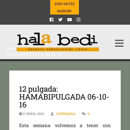
EGIN ZAITEZ
BAZKIDE!
Hala Bedi
>
Podcasts
>
Musika
>
pulgadas
>
HAMABIPULGADA 06-10-16
12 pulgada:
HAMABIPULGADA 06-10-
16
6 URRIA, 2016
12 PULGADA
0
Esta semana volvemos a tener con