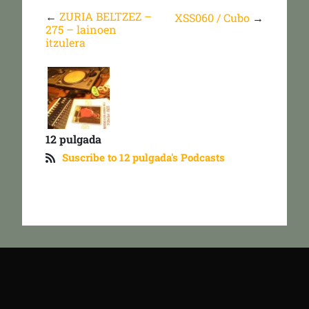
←
ZURIA BELTZEZ –
XSS060 / Cubo
→
275 – lainoen
itzulera
12 pulgada
Suscribe to 12 pulgada's Podcasts