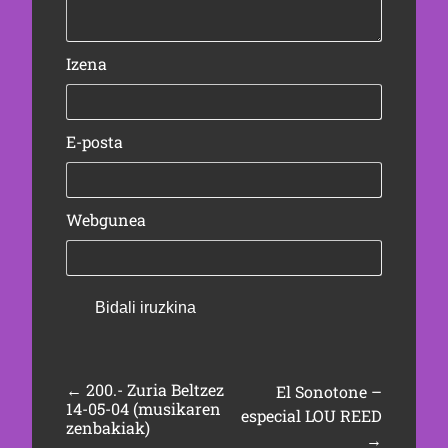
Izena
E-posta
Webgunea
←
200.- Zuria Beltzez
El Sonotone –
14-05-04 (musikaren
especial LOU REED
zenbakiak)
→