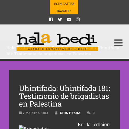
EGIN ZAITEZ
BAZKIDE!
Hala Bedi
>
Podcasts
>
Sozialak
>
uhintifada
>
Uhintifada
181: Testimonio de brigadistas en Palestina
Uhintifada: Uhintifada 181:
Testimonio de brigadistas
en Palestina
7 MAIATZA, 2014
UHINTIFADA
0
En la edición