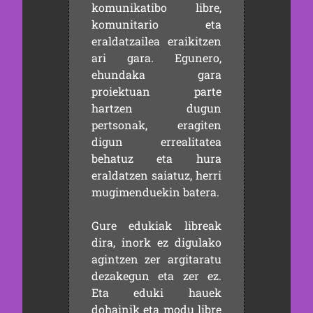
komunikatibo libre,
komunitario eta
eraldatzailea eraikitzen
ari gara. Egunero,
ehundaka gara
proiektuan parte
hartzen dugun
pertsonak, eragiten
digun errealitatea
behatuz eta hura
eraldatzen saiatuz, herri
mugimenduekin batera.
Gure edukiak libreak
dira, inork ez digulako
agintzen zer argitaratu
dezakegun eta zer ez.
Eta eduki hauek
dohainik eta modu libre