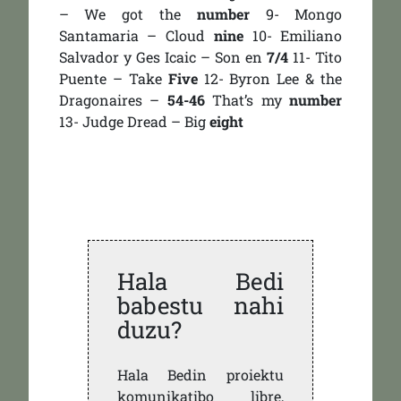
– We got the
number
9- Mongo
Santamaria – Cloud
nine
10- Emiliano
Salvador y Ges Icaic – Son en
7/4
11- Tito
Puente – Take
Five
12- Byron Lee & the
Dragonaires –
54-46
That’s my
number
13- Judge Dread – Big
eight
Hala Bedi
babestu nahi
duzu?
Hala Bedin proiektu
komunikatibo libre,