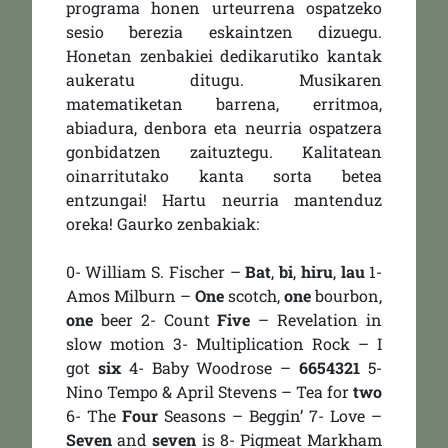
programa honen urteurrena ospatzeko
sesio berezia eskaintzen dizuegu.
Honetan zenbakiei dedikarutiko kantak
aukeratu ditugu. Musikaren
matematiketan barrena, erritmoa,
abiadura, denbora eta neurria ospatzera
gonbidatzen zaituztegu. Kalitatean
oinarritutako kanta sorta betea
entzungai! Hartu neurria mantenduz
oreka! Gaurko zenbakiak:
0- William S. Fischer –
Bat
,
bi
,
hiru
,
lau
1-
Amos Milburn –
One
scotch,
one
bourbon,
one
beer 2- Count
Five
– Revelation in
slow motion 3- Multiplication Rock – I
got
six
4- Baby Woodrose –
6654321
5-
Nino Tempo & April Stevens – Tea for
two
6- The
Four
Seasons – Beggin’ 7- Love –
Seven
and
seven
is 8- Pigmeat Markham