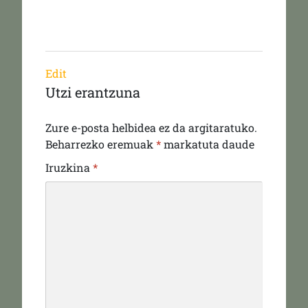
Edit
Utzi erantzuna
Zure e-posta helbidea ez da argitaratuko.
Beharrezko eremuak
*
markatuta daude
Iruzkina
*