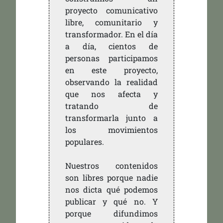
proyecto comunicativo
libre, comunitario y
transformador. En el día
a día, cientos de
personas participamos
en este proyecto,
observando la realidad
que nos afecta y
tratando de
transformarla junto a
los movimientos
populares.
Nuestros contenidos
son libres porque nadie
nos dicta qué podemos
publicar y qué no. Y
porque difundimos