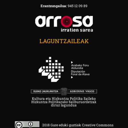
Erantzungailua:
945 12 09 89
LAGUNTZAILEAK
2018 Gure eduki guztiak Creative Commons