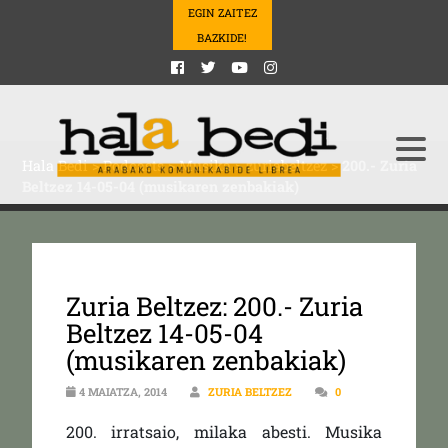
EGIN ZAITEZ
BAZKIDE!
Hala Bedi
>
Podcasts
>
Musika
>
zuriabeltzez
>
200.- Zuria
Beltzez 14-05-04 (musikaren zenbakiak)
Zuria Beltzez: 200.- Zuria
Beltzez 14-05-04
(musikaren zenbakiak)
4 MAIATZA, 2014
ZURIA BELTZEZ
0
200. irratsaio, milaka abesti. Musika