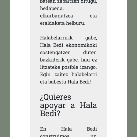
batean zabaltzen ditugu,
hedapena,
elkarbanatzea eta
eraldaketa helburu.
Halabelarririk gabe,
Hala Bedi ekonomikoki
sostengatzen duten
bazkiderik gabe, hau ez
litzateke posible izango.
Egin zaitez halabelarri
eta babestu Hala Bedi!
¿Quieres
apoyar a Hala
Bedi?
En Hala Bedi
construimos un