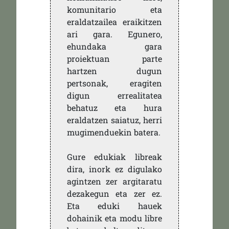
komunitario eta
eraldatzailea eraikitzen
ari gara. Egunero,
ehundaka gara
proiektuan parte
hartzen dugun
pertsonak, eragiten
digun errealitatea
behatuz eta hura
eraldatzen saiatuz, herri
mugimenduekin batera.
Gure edukiak libreak
dira, inork ez digulako
agintzen zer argitaratu
dezakegun eta zer ez.
Eta eduki hauek
dohainik eta modu libre