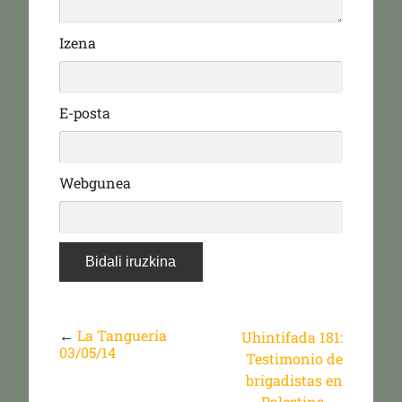
Izena
E-posta
Webgunea
←
La Tanguería
Uhintifada 181:
03/05/14
Testimonio de
brigadistas en
Palestina
→