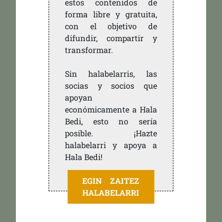
estos contenidos de
forma libre y gratuita,
con el objetivo de
difundir, compartir y
transformar.
Sin halabelarris, las
socias y socios que
apoyan
económicamente a Hala
Bedi, esto no sería
posible. ¡Hazte
halabelarri y apoya a
Hala Bedi!
EGIN ZAITEZ
HALABELARRI