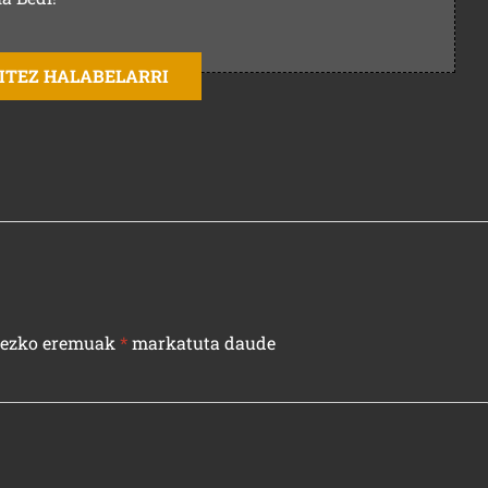
AITEZ HALABELARRI
rezko eremuak
*
markatuta daude