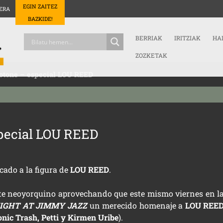
EGIN ZAITEZ
ERA
BAZKIDE!
BERRIAK
IRITZIAK
HA
ZOZKETAK
otone – especial LOU REED
special LOU REED
ado a la figura de
LOU REED
.
ste neoyorquino aprovechando que este mismo viernes en l
NIGHT AT JIMMY JAZZ
un merecido homenaje a
LOU REE
onic Trash, Petti y Kirmen Uribe
).