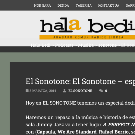
NOR GARA
DENDA
TABERNA
KONTAKTUA
SARR
Hala Bedi
>
Podcasts
>
Musika
>
sonotone
>
El Son
El Sonotone: El Sonotone – e
8 MAIATZA, 2014
EL SONOTONE
0
Hoy en EL SONOTONE tenemos un especial dedic
Haremos un repaso a la música e historia de e
sala Jimmy Jazz va a tener lugar
A PERFECT 
con (
Cápsula, We Are Standard, Rafael Berrio, s