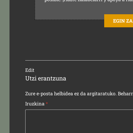
EGIN Z
Edit
Utzi erantzuna
Zure e-posta helbidea ez da argitaratuko.
Behar
Iruzkina
*