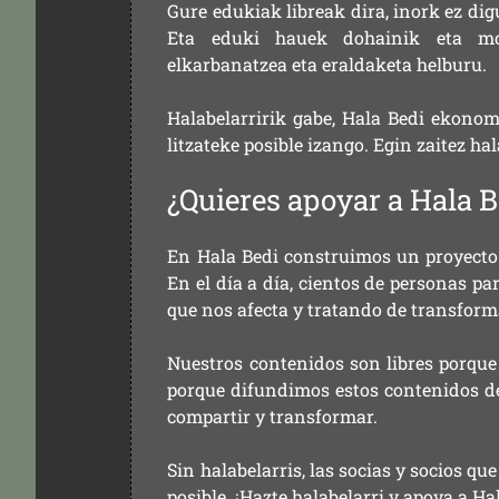
Gure edukiak libreak dira, inork ez dig
Eta eduki hauek dohainik eta mod
elkarbanatzea eta eraldaketa helburu.
Halabelarririk gabe, Hala Bedi ekonom
litzateke posible izango. Egin zaitez ha
¿Quieres apoyar a Hala B
En Hala Bedi construimos un proyecto 
En el día a día, cientos de personas pa
que nos afecta y tratando de transform
Nuestros contenidos son libres porque
porque difundimos estos contenidos de f
compartir y transformar.
Sin halabelarris, las socias y socios q
posible. ¡Hazte halabelarri y apoya a Ha