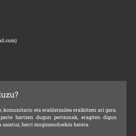
il.com
)
duzu?
 komunitario eta eraldatzailea eraikitzen ari gara.
parte hartzen dugun pertsonak, eragiten digun
en saiatuz, herri mugimenduekin batera.