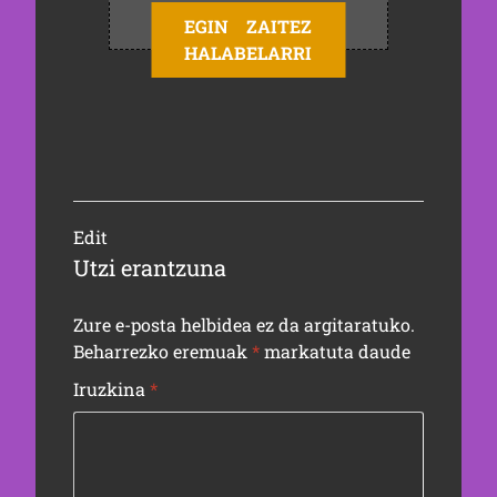
EGIN ZAITEZ
HALABELARRI
Edit
Utzi erantzuna
Zure e-posta helbidea ez da argitaratuko.
Beharrezko eremuak
*
markatuta daude
Iruzkina
*