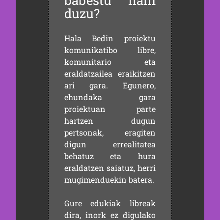
babestu nahi
duzu?
Hala Bedin proiektu
komunikatibo libre,
komunitario eta
eraldatzailea eraikitzen
ari gara. Egunero,
ehundaka gara
proiektuan parte
hartzen dugun
pertsonak, eragiten
digun errealitatea
behatuz eta hura
eraldatzen saiatuz, herri
mugimenduekin batera.
Gure edukiak libreak
dira, inork ez digulako