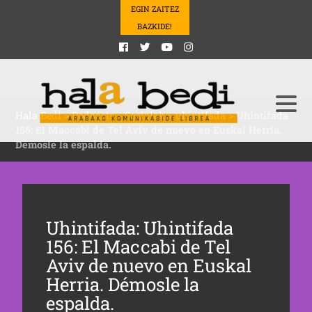
EGIN ZAITEZ
BAZKIDE!
Hala Bedi
>
Podcasts
>
Sozialak
>
uhintifada
>
Uhintifada
156: El Maccabi de Tel Aviv de nuevo en Euskal Herria.
Démosle la espalda.
Uhintifada: Uhintifada
156: El Maccabi de Tel
Aviv de nuevo en Euskal
Herria. Démosle la
espalda.