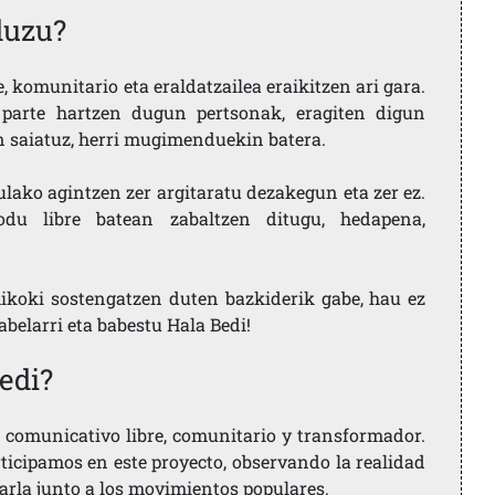
duzu?
 komunitario eta eraldatzailea eraikitzen ari gara.
parte hartzen dugun pertsonak, eragiten digun
en saiatuz, herri mugimenduekin batera.
ulako agintzen zer argitaratu dezakegun eta zer ez.
u libre batean zabaltzen ditugu, hedapena,
ikoki sostengatzen duten bazkiderik gabe, hau ez
labelarri eta babestu Hala Bedi!
edi?
comunicativo libre, comunitario y transformador.
rticipamos en este proyecto, observando la realidad
arla junto a los movimientos populares.