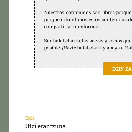
Nuestros contenidos son libres porque
porque difundimos estos contenidos de f
compartir y transformar.
Sin halabelarris, las socias y socios q
posible. ¡Hazte halabelarri y apoya a Ha
EGIN Z
Edit
Utzi erantzuna