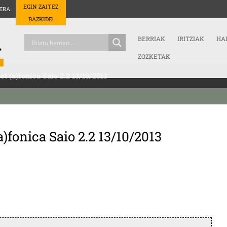
EGIN ZAITEZ
ERA
BAZKIDE!
BERRIAK
IRITZIAK
HA
ZOZKETAK
et (a)fonica Saio 2.2 13/10/2013
a)fonica Saio 2.2 13/10/2013