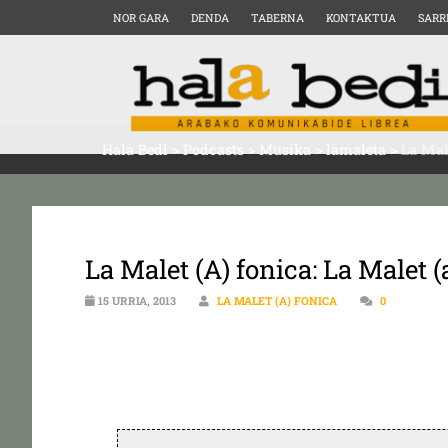
NOR GARA
DENDA
TABERNA
KONTAKTUA
SARR
Hala Bedi
>
Podcasts
>
Musika
>
lamaleta
>
La Mal
La Malet (A) fonica: La Malet (
15 URRIA, 2013
LA MALET (A) FONICA
0