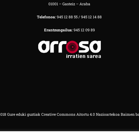
01001 – Gasteiz – Araba
Telefonoa:
945 12 88 55 / 945 12 14 88
Erantzungailua:
945 12 09 89
18 Gure eduki guztiak Creative Commons Aitortu 4.0 Nazioartekoa Baimen b