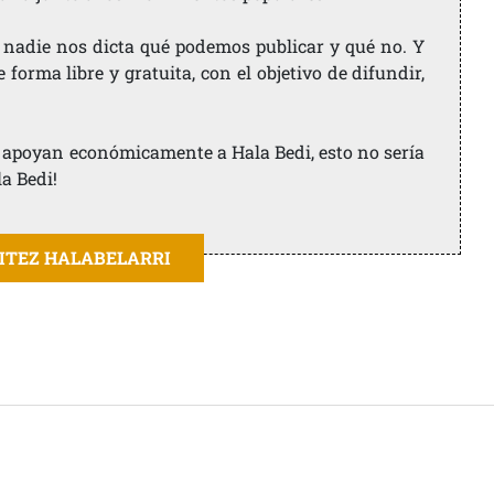
 nadie nos dicta qué podemos publicar y qué no. Y
orma libre y gratuita, con el objetivo de difundir,
ue apoyan económicamente a Hala Bedi, esto no sería
la Bedi!
AITEZ HALABELARRI