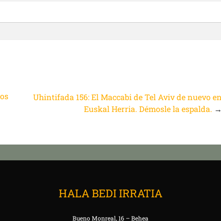
los
Uhintifada 156: El Maccabi de Tel Aviv de nuevo e
Euskal Herria. Démosle la espalda.
HALA BEDI IRRATIA
Bueno Monreal, 16 – Behea