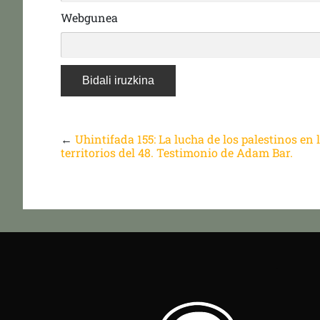
Webgunea
←
Uhintifada 155: La lucha de los palestinos en 
territorios del 48. Testimonio de Adam Bar.