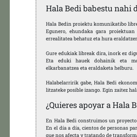
Hala Bedi babestu nahi 
Hala Bedin proiektu komunikatibo libre,
Egunero, ehundaka gara proiektuan 
errealitatea behatuz eta hura eraldatz
Gure edukiak libreak dira, inork ez dig
Eta eduki hauek dohainik eta mod
elkarbanatzea eta eraldaketa helburu.
Halabelarririk gabe, Hala Bedi ekonom
litzateke posible izango. Egin zaitez ha
¿Quieres apoyar a Hala B
En Hala Bedi construimos un proyecto 
En el día a día, cientos de personas pa
que nos afecta y tratando de transform