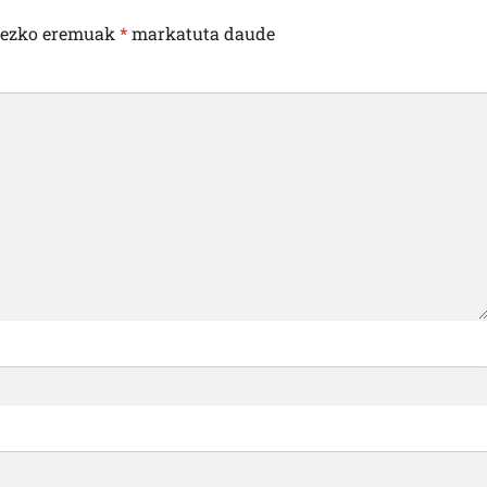
rezko eremuak
*
markatuta daude