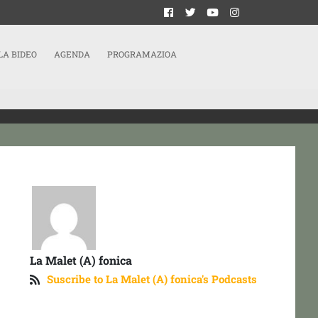
LA BIDEO
AGENDA
PROGRAMAZIOA
La Malet (A) fonica
Suscribe to La Malet (A) fonica's Podcasts