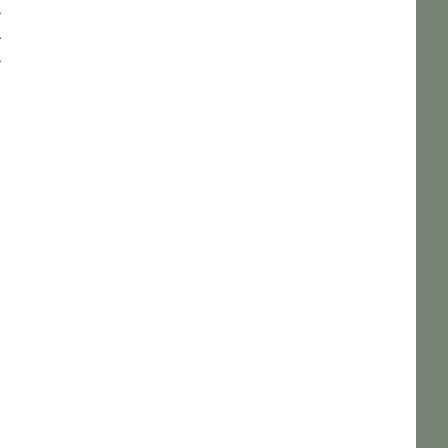
–
-
–