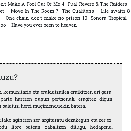
Don’t Make A Fool Out Of Me 4- Pual Revere & The Raiders 
set – Move In The Room 7- The Qualitons – Life awaits 8
 – One chain don’t make no prison 10- Sonora Tropical 
doo – Have you ever been to heaven
duzu?
 komunitario eta eraldatzailea eraikitzen ari gara.
parte hartzen dugun pertsonak, eragiten digun
en saiatuz, herri mugimenduekin batera.
ulako agintzen zer argitaratu dezakegun eta zer ez.
u libre batean zabaltzen ditugu, hedapena,