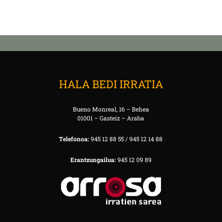
HALA BEDI IRRATIA
Bueno Monreal, 16 – Behea
01001 – Gasteiz – Araba
Telefonoa:
945 12 88 55 / 945 12 14 88
Erantzungailua:
945 12 09 89