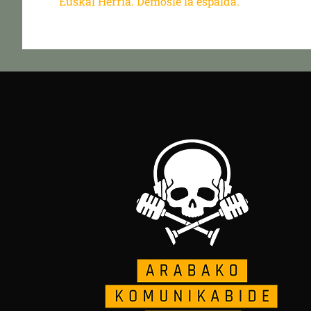
Euskal Herria. Démosle la espalda.