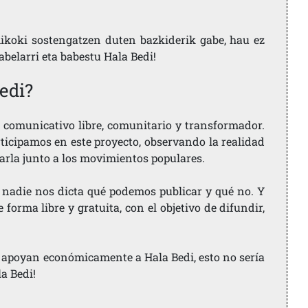
ikoki sostengatzen duten bazkiderik gabe, hau ez
labelarri eta babestu Hala Bedi!
edi?
comunicativo libre, comunitario y transformador.
rticipamos en este proyecto, observando la realidad
arla junto a los movimientos populares.
 nadie nos dicta qué podemos publicar y qué no. Y
orma libre y gratuita, con el objetivo de difundir,
ue apoyan económicamente a Hala Bedi, esto no sería
la Bedi!