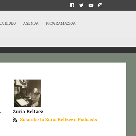
LA BIDEO
AGENDA
PROGRAMAZIOA
n
k
Zuria Beltzez
Suscribe to Zuria Beltzez's Podcasts
–