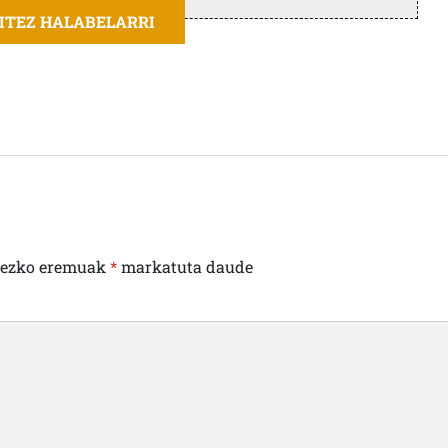
AITEZ HALABELARRI
rezko eremuak
*
markatuta daude