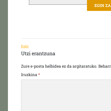
EGIN Z
Edit
Utzi erantzuna
Zure e-posta helbidea ez da argitaratuko.
Behar
Iruzkina
*