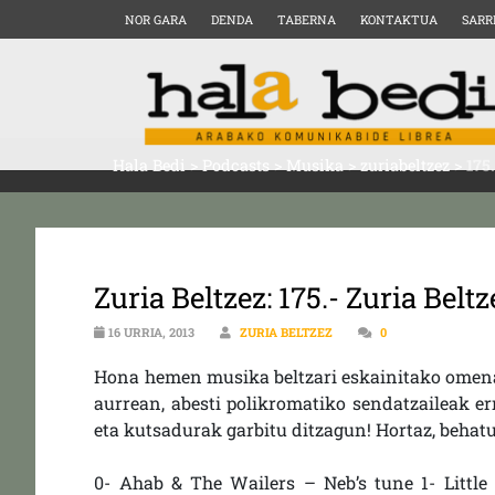
NOR GARA
DENDA
TABERNA
KONTAKTUA
SARR
Hala Bedi
>
Podcasts
>
Musika
>
zuriabeltzez
>
175
Zuria Beltzez: 175.- Zuria Belt
16 URRIA, 2013
ZURIA BELTZEZ
0
Hona hemen musika beltzari eskainitako omenal
aurrean, abesti polikromatiko sendatzaileak er
eta kutsadurak garbitu ditzagun! Hortaz, behatu
0- Ahab & The Wailers – Neb’s tune 1- Littl