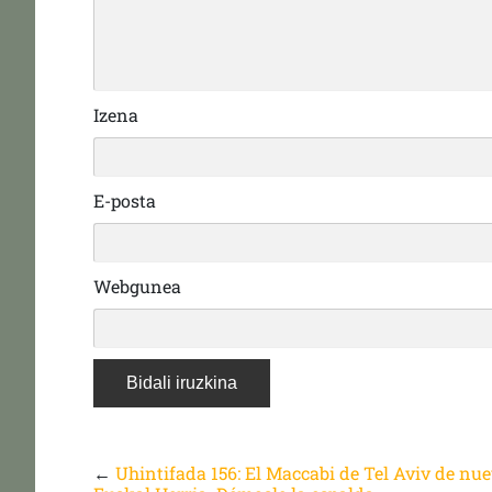
Izena
E-posta
Webgunea
←
Uhintifada 156: El Maccabi de Tel Aviv de nu