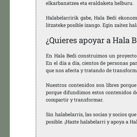
elkarbanatzea eta eraldaketa helburu.
Halabelarririk gabe, Hala Bedi ekonom
litzateke posible izango. Egin zaitez ha
¿Quieres apoyar a Hala B
En Hala Bedi construimos un proyecto 
En el día a día, cientos de personas pa
que nos afecta y tratando de transform
Nuestros contenidos son libres porque
porque difundimos estos contenidos de f
compartir y transformar.
Sin halabelarris, las socias y socios q
posible. ¡Hazte halabelarri y apoya a Ha