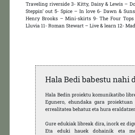
Traveling riverside 3- Kitty, Daisy & Lewis – 
Steppin’ out 5- Spice – In love 6- Dawn & Sun
Henry Brooks – Mini-skirts 9- The Four Tops
Lluvia 11- Roman Stewart – Live & learn 12- Ma
Hala Bedi babestu nahi 
Hala Bedin proiektu komunikatibo libre,
Egunero, ehundaka gara proiektuan 
errealitatea behatuz eta hura eraldatz
Gure edukiak libreak dira, inork ez dig
Eta eduki hauek dohainik eta mod