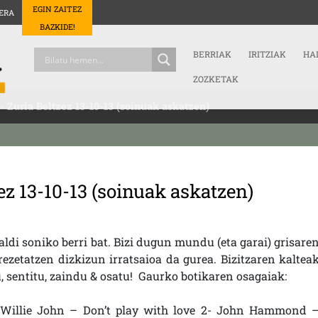
EGIN ZAITEZ
ERA
BAZKIDE!
BERRIAK
IRITZIAK
HA
ZOZKETAK
.- Zuria Beltzez 13-10-13 (soinuak askatzen)
zez 13-10-13 (soinuak askatzen)
di soniko berri bat. Bizi dugun mundu (eta garai) grisare
rezetatzen dizkizun irratsaioa da gurea. Bizitzaren kaltea
, sentitu, zaindu & osatu! Gaurko botikaren osagaiak:
e Willie John – Don’t play with love 2- John Hammond 