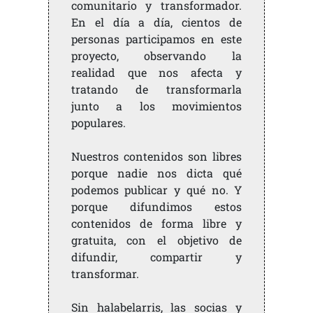
comunitario y transformador.
En el día a día, cientos de
personas participamos en este
proyecto, observando la
realidad que nos afecta y
tratando de transformarla
junto a los movimientos
populares.
Nuestros contenidos son libres
porque nadie nos dicta qué
podemos publicar y qué no. Y
porque difundimos estos
contenidos de forma libre y
gratuita, con el objetivo de
difundir, compartir y
transformar.
Sin halabelarris, las socias y