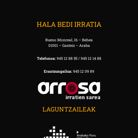
HALA BEDI IRRATIA
Bueno Monreal, 16 – Behea
01001 – Gasteiz – Araba
Telefonoa:
945 12 88 55 / 945 12 14 88
Erantzungailua:
945 12 09 89
LAGUNTZAILEAK