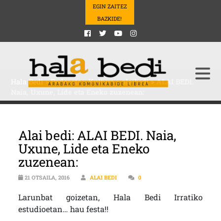
EGIN ZAITEZ
BAZKIDE!
Hala Bedi
>
Podcasts
>
Kultura
>
alaibedi
>
ALAI BEDI.
Naia, Uxune, Lide eta Eneko zuzenean:
Alai bedi: ALAI BEDI. Naia,
Uxune, Lide eta Eneko
zuzenean:
21 OTSAILA, 2016
ALAI BEDI
0
Larunbat goizetan, Hala Bedi Irratiko
estudioetan… hau festa!!