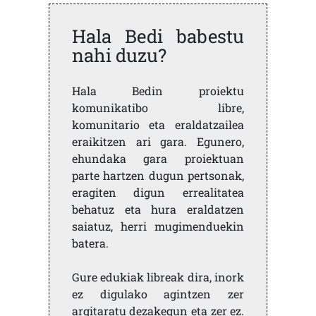
Hala Bedi babestu
nahi duzu?
Hala Bedin proiektu
komunikatibo libre,
komunitario eta eraldatzailea
eraikitzen ari gara. Egunero,
ehundaka gara proiektuan
parte hartzen dugun pertsonak,
eragiten digun errealitatea
behatuz eta hura eraldatzen
saiatuz, herri mugimenduekin
batera.
Gure edukiak libreak dira, inork
ez digulako agintzen zer
argitaratu dezakegun eta zer ez.