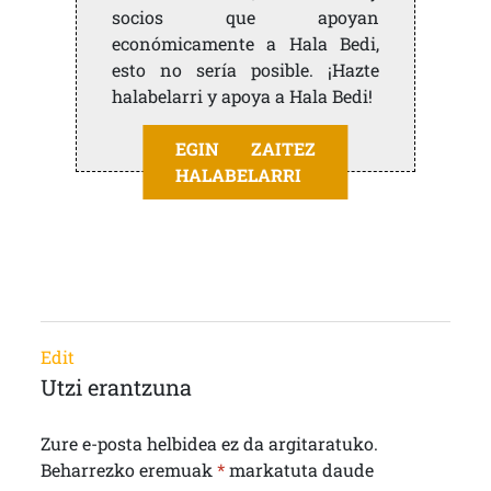
socios que apoyan
económicamente a Hala Bedi,
esto no sería posible. ¡Hazte
halabelarri y apoya a Hala Bedi!
EGIN ZAITEZ
HALABELARRI
Edit
Utzi erantzuna
Zure e-posta helbidea ez da argitaratuko.
Beharrezko eremuak
*
markatuta daude