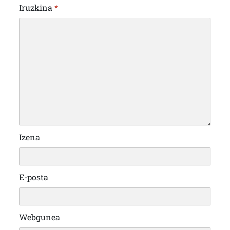
Iruzkina
*
Izena
E-posta
Webgunea