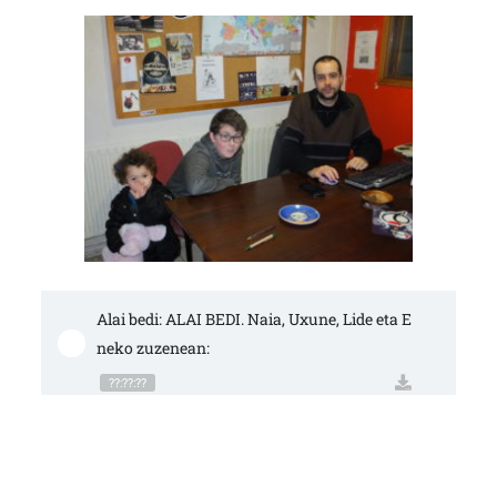
Alai bedi: ALAI BEDI. Naia, Uxune, Lide eta E
neko zuzenean:
??:??:??