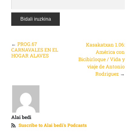
←
PROG.67
Kasakatxan 1.06:
CARNAVALES EN EL
América con
HOGAR ALAVES
Bicibirloque / Vida y
viaje de Antonio
Rodriguez
→
Alai bedi
Suscribe to Alai bedi's Podcasts