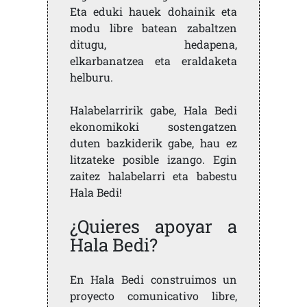
Eta eduki hauek dohainik eta
modu libre batean zabaltzen
ditugu, hedapena,
elkarbanatzea eta eraldaketa
helburu.
Halabelarririk gabe, Hala Bedi
ekonomikoki sostengatzen
duten bazkiderik gabe, hau ez
litzateke posible izango. Egin
zaitez halabelarri eta babestu
Hala Bedi!
¿Quieres apoyar a
Hala Bedi?
En Hala Bedi construimos un
proyecto comunicativo libre,