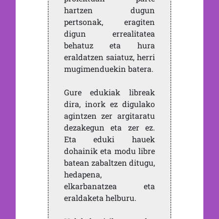
hartzen dugun
pertsonak, eragiten
digun errealitatea
behatuz eta hura
eraldatzen saiatuz, herri
mugimenduekin batera.
Gure edukiak libreak
dira, inork ez digulako
agintzen zer argitaratu
dezakegun eta zer ez.
Eta eduki hauek
dohainik eta modu libre
batean zabaltzen ditugu,
hedapena,
elkarbanatzea eta
eraldaketa helburu.