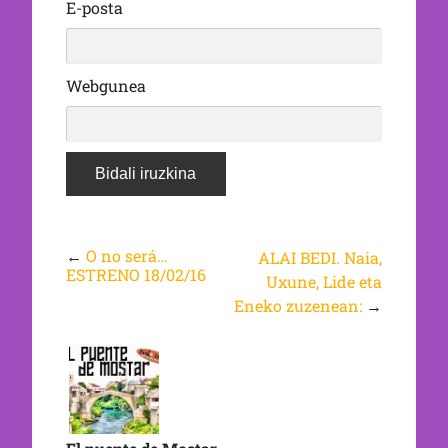
E-posta
Webgunea
←
O no será…
ALAI BEDI. Naia,
ESTRENO 18/02/16
Uxune, Lide eta
Eneko zuzenean:
→