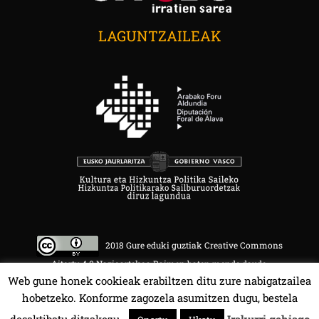
LAGUNTZAILEAK
2018 Gure eduki guztiak Creative Commons
Aitortu 4.0 Nazioartekoa Baimen baten mende daude.
Web gune honek cookieak erabiltzen ditu zure nabigatzailea
hobetzeko. Konforme zagozela asumitzen dugu, bestela