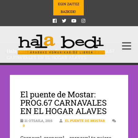
EGIN ZAITEZ
BAZKIDE!
Hala Bedi
>
Podcasts
>
Sozialak
>
puente
>
PROG.67
CARNAVALES EN EL HOGAR ALAVES
El puente de Mostar:
PROG.67 CARNAVALES
EN EL HOGAR ALAVES
21 OTSAILA, 2016
EL PUENTE DE MOSTAR
0
Carnaval, carnaval....carnaval te quiero.....