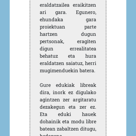
eraldatzailea eraikitzen
ari gara. Egunero,
ehundaka gara
proiektuan parte
hartzen dugun
pertsonak, eragiten
digun errealitatea
behatuz eta hura
eraldatzen saiatuz, herri
mugimenduekin batera.
Gure edukiak libreak
dira, inork ez digulako
agintzen zer argitaratu
dezakegun eta zer ez.
Eta eduki hauek
dohainik eta modu libre
batean zabaltzen ditugu,
hedapena,