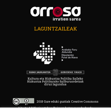
LAGUNTZAILEAK
2018 Gure eduki guztiak Creative Commons
Aitortu 4.0 Nazioartekoa Baimen baten mende daude.