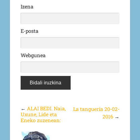
Izena
E-posta
Webgunea
←
ALAI BEDI. Naia,
La tanguería 20-02-
Uxune, Lide eta
2016
→
Eneko zuzenean: