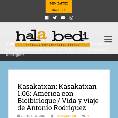
EGIN ZAITEZ
BAZKIDE!
Hala Bedi
>
Podcasts
>
Kultura
>
kasakatxan
>
Kasakatxan
1.06: América con Bicibirloque / Vida y viaje de Antonio
Rodriguez
Kasakatxan: Kasakatxan
1.06: América con
Bicibirloque / Vida y viaje
de Antonio Rodriguez
21 OTSAILA, 2016
KASAKATXAN
0