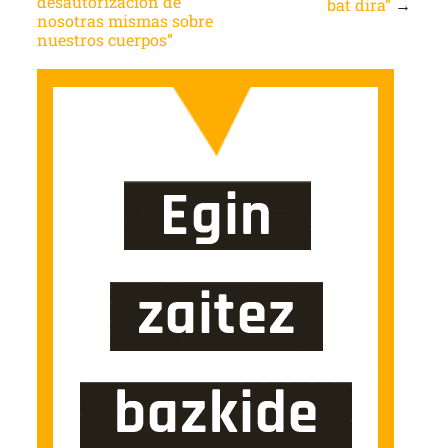
desautorización de
bat dira”
→
nosotras mismas sobre
nuestros cuerpos”