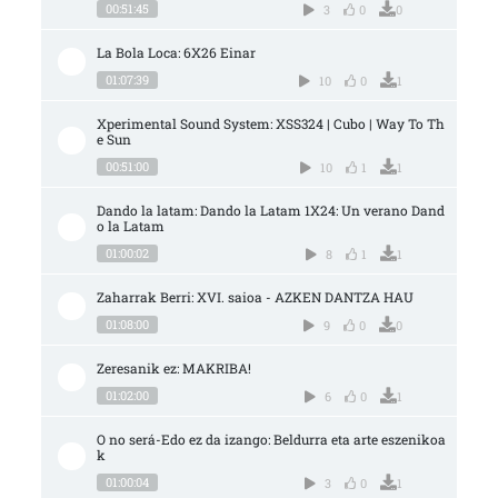
00:51:45
3
0
0
La Bola Loca: 6X26 Einar
01:07:39
10
0
1
Xperimental Sound System: XSS324 | Cubo | Way To Th
e Sun
00:51:00
10
1
1
Dando la latam: Dando la Latam 1X24: Un verano Dand
o la Latam
01:00:02
8
1
1
Zaharrak Berri: XVI. saioa - AZKEN DANTZA HAU
01:08:00
9
0
0
Zeresanik ez: MAKRIBA!
01:02:00
6
0
1
O no será-Edo ez da izango: Beldurra eta arte eszenikoa
k
01:00:04
3
0
1