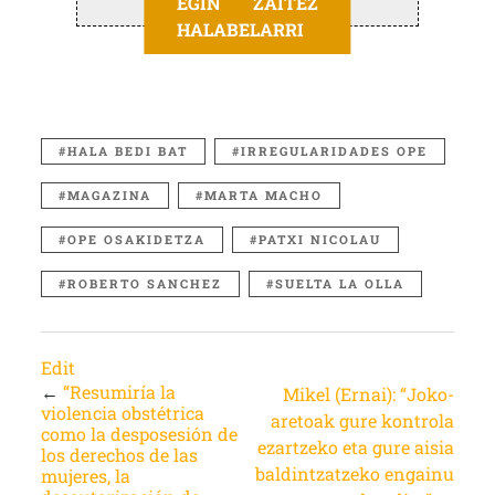
EGIN ZAITEZ
HALABELARRI
HALA BEDI BAT
IRREGULARIDADES OPE
MAGAZINA
MARTA MACHO
OPE OSAKIDETZA
PATXI NICOLAU
ROBERTO SANCHEZ
SUELTA LA OLLA
Edit
←
“Resumiría la
Mikel (Ernai): “Joko-
violencia obstétrica
aretoak gure kontrola
como la desposesión de
ezartzeko eta gure aisia
los derechos de las
baldintzatzeko engainu
mujeres, la