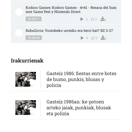
Kodoro Games: Kodoro Games - 4×41 - Resaca del Sum
mer Game Fest y Nintendo Direct
01:06:17
3
0
1
BabaZorra: Youtubeko urrezko era berri bat? BZ 3-27
01:06:24
4
0
1
Irakurrienak
Gasteiz 1986: fiestas entre botes
de humo, punkis, blusas y
policía
Gasteiz 1986an: ke-potoen
arteko jaiak, punkiak, blusak
eta polizia