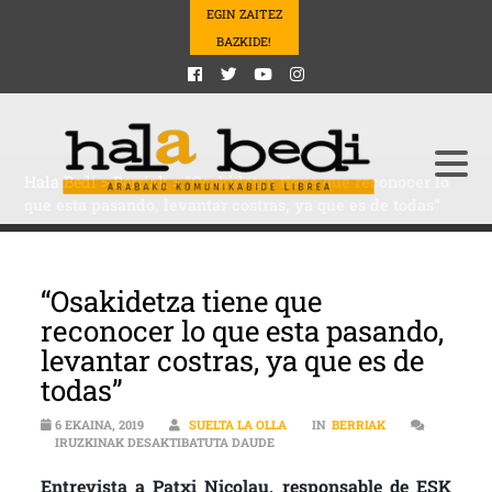
EGIN ZAITEZ
BAZKIDE!
Hala Bedi
>
Berriak
>
“Osakidetza tiene que reconocer lo
que esta pasando, levantar costras, ya que es de todas”
“Osakidetza tiene que
reconocer lo que esta pasando,
levantar costras, ya que es de
todas”
6 EKAINA, 2019
SUELTA LA OLLA
IN
BERRIAK
“OSAKIDETZA TIENE QUE RECONOCE
IRUZKINAK DESAKTIBATUTA DAUDE
Entrevista a Patxi Nicolau, responsable de ESK