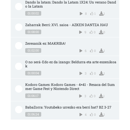
Dando la latam: Dando la Latam 1X24: Un verano Dand
o la Latam
01:00:02
8
1
1
Zaharrak Berri: XVI. saioa - AZKEN DANTZA HAU
01:08:00
9
0
0
Zeresanik ez: MAKRIBA!
01:02:00
6
0
1
O no será-Edo ez da izango: Beldurra eta arte eszenikoa
k
01:00:04
3
0
1
Kodoro Games: Kodoro Games - 4×41 - Resaca del Sum
mer Game Fest y Nintendo Direct
01:06:17
3
0
1
BabaZorra: Youtubeko urrezko era berri bat? BZ 3-27
01:06:24
4
0
1