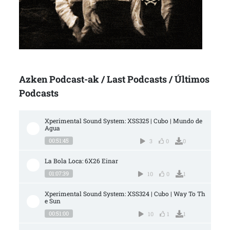
Azken Podcast-ak / Last Podcasts / Últimos
Podcasts
Xperimental Sound System: XSS325 | Cubo | Mundo de 
Agua
00:51:45
3
0
0
La Bola Loca: 6X26 Einar
01:07:39
10
0
1
Xperimental Sound System: XSS324 | Cubo | Way To Th
e Sun
00:51:00
10
1
1