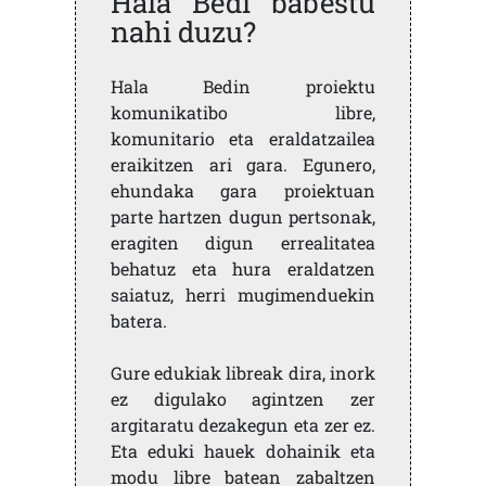
Hala Bedi babestu
nahi duzu?
Hala Bedin proiektu
komunikatibo libre,
komunitario eta eraldatzailea
eraikitzen ari gara. Egunero,
ehundaka gara proiektuan
parte hartzen dugun pertsonak,
eragiten digun errealitatea
behatuz eta hura eraldatzen
saiatuz, herri mugimenduekin
batera.
Gure edukiak libreak dira, inork
ez digulako agintzen zer
argitaratu dezakegun eta zer ez.
Eta eduki hauek dohainik eta
modu libre batean zabaltzen