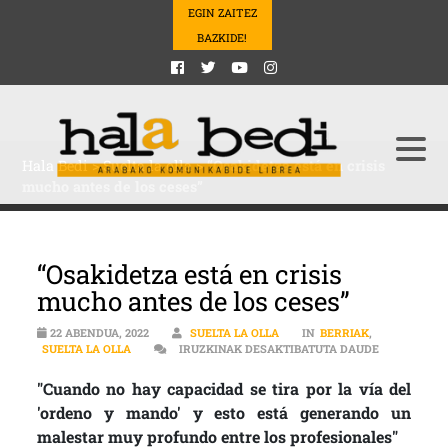
EGIN ZAITEZ
BAZKIDE!
Hala Bedi
>
Suelta la olla
>
“Osakidetza está en crisis
mucho antes de los ceses”
“Osakidetza está en crisis
mucho antes de los ceses”
22 ABENDUA, 2022
SUELTA LA OLLA
IN
BERRIAK
,
“OSAKIDETZ
SUELTA LA OLLA
IRUZKINAK DESAKTIBATUTA DAUDE
"Cuando no hay capacidad se tira por la vía del
'ordeno y mando' y esto está generando un
malestar muy profundo entre los profesionales"