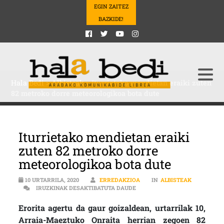
EGIN ZAITEZ
BAZKIDE!
Hala Bedi
>
Albisteak
>
Iturrietako mendietan eraiki zuten
82 metroko dorre meteorologikoa bota dute
Iturrietako mendietan eraiki
zuten 82 metroko dorre
meteorologikoa bota dute
10 URTARRILA, 2020
ERREDAKZIOA
IN
ALBISTEAK
ITURRIETAKO MENDIETAN ERA
IRUZKINAK DESAKTIBATUTA DAUDE
Erorita agertu da gaur goizaldean, urtarrilak 10,
Arraia-Maeztuko Onraita herrian zegoen 82