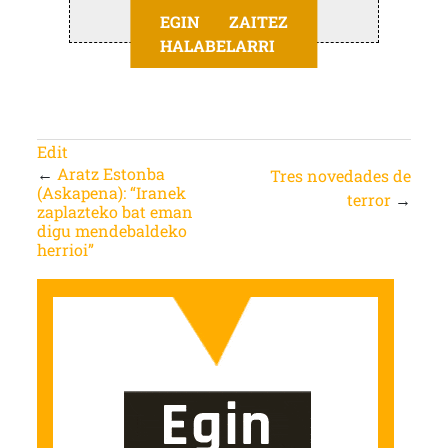
EGIN ZAITEZ
HALABELARRI
Edit
←
Aratz Estonba
Tres novedades de
(Askapena): “Iranek
terror
→
zaplazteko bat eman
digu mendebaldeko
herrioi”