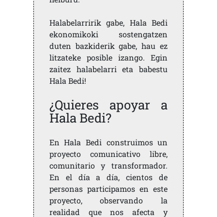
Halabelarririk gabe, Hala Bedi
ekonomikoki sostengatzen
duten bazkiderik gabe, hau ez
litzateke posible izango. Egin
zaitez halabelarri eta babestu
Hala Bedi!
¿Quieres apoyar a
Hala Bedi?
En Hala Bedi construimos un
proyecto comunicativo libre,
comunitario y transformador.
En el día a día, cientos de
personas participamos en este
proyecto, observando la
realidad que nos afecta y