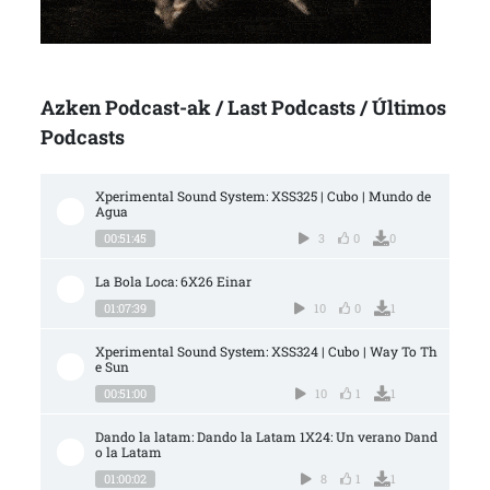
Azken Podcast-ak / Last Podcasts / Últimos
Podcasts
Xperimental Sound System: XSS325 | Cubo | Mundo de 
Agua
00:51:45
3
0
0
La Bola Loca: 6X26 Einar
01:07:39
10
0
1
Xperimental Sound System: XSS324 | Cubo | Way To Th
e Sun
00:51:00
10
1
1
Dando la latam: Dando la Latam 1X24: Un verano Dand
o la Latam
01:00:02
8
1
1