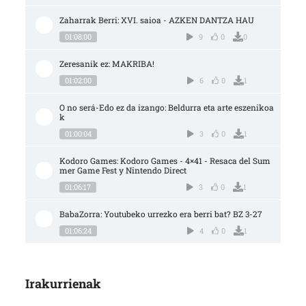
Zaharrak Berri: XVI. saioa - AZKEN DANTZA HAU
01:08:00
9
0
0
Zeresanik ez: MAKRIBA!
01:02:00
6
0
1
O no será-Edo ez da izango: Beldurra eta arte eszenikoa
k
01:00:04
3
0
1
Kodoro Games: Kodoro Games - 4×41 - Resaca del Sum
mer Game Fest y Nintendo Direct
01:06:17
3
0
1
BabaZorra: Youtubeko urrezko era berri bat? BZ 3-27
01:06:24
4
0
1
Irakurrienak