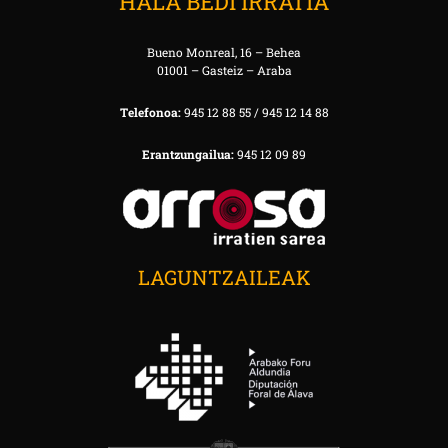
HALA BEDI IRRATIA
Bueno Monreal, 16 – Behea
01001 – Gasteiz – Araba
Telefonoa:
945 12 88 55 / 945 12 14 88
Erantzungailua:
945 12 09 89
LAGUNTZAILEAK