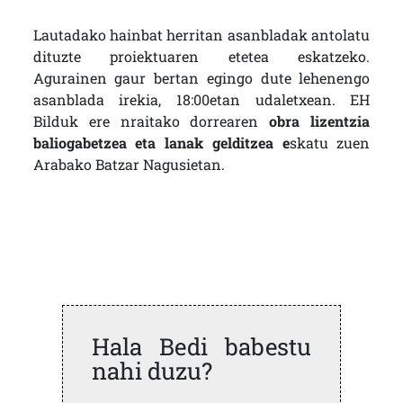
Lautadako hainbat herritan asanbladak antolatu
dituzte proiektuaren etetea eskatzeko.
Agurainen gaur bertan egingo dute lehenengo
asanblada irekia, 18:00etan udaletxean. EH
Bilduk ere nraitako dorrearen
obra lizentzia
baliogabetzea eta lanak gelditzea e
skatu zuen
Arabako Batzar Nagusietan.
Hala Bedi babestu
nahi duzu?