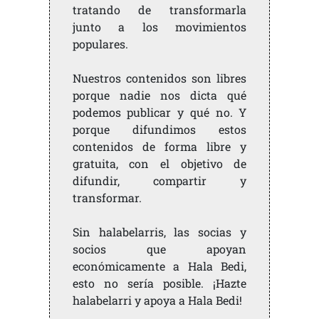
tratando de transformarla
junto a los movimientos
populares.
Nuestros contenidos son libres
porque nadie nos dicta qué
podemos publicar y qué no. Y
porque difundimos estos
contenidos de forma libre y
gratuita, con el objetivo de
difundir, compartir y
transformar.
Sin halabelarris, las socias y
socios que apoyan
económicamente a Hala Bedi,
esto no sería posible. ¡Hazte
halabelarri y apoya a Hala Bedi!