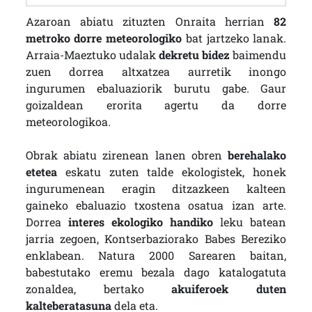
Azaroan abiatu zituzten Onraita herrian
82
metroko dorre meteorologiko
bat jartzeko lanak.
Arraia-Maeztuko udalak
dekretu bidez
baimendu
zuen dorrea altxatzea aurretik inongo
ingurumen ebaluaziorik burutu gabe. Gaur
goizaldean erorita agertu da dorre
meteorologikoa.
Obrak abiatu zirenean lanen obren
berehalako
etetea
eskatu zuten talde ekologistek, honek
ingurumenean eragin ditzazkeen kalteen
gaineko ebaluazio txostena osatua izan arte.
Dorrea
interes ekologiko handiko
leku batean
jarria zegoen, Kontserbaziorako Babes Bereziko
enklabean. Natura 2000 Sarearen baitan,
babestutako eremu bezala dago katalogatuta
zonaldea, bertako
akuiferoek duten
kalteberatasuna
dela eta.