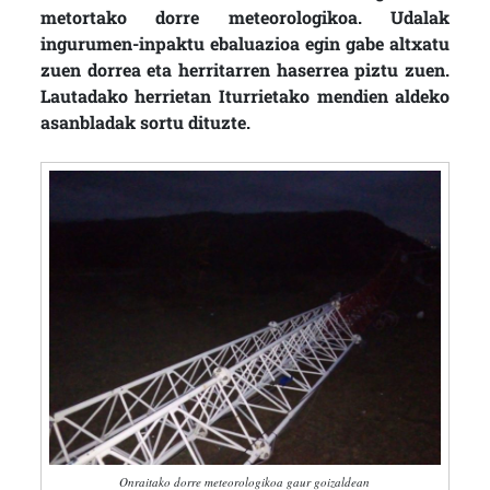
metortako dorre meteorologikoa. Udalak
ingurumen-inpaktu ebaluazioa egin gabe altxatu
zuen dorrea eta herritarren haserrea piztu zuen.
Lautadako herrietan Iturrietako mendien aldeko
asanbladak sortu dituzte.
Onraitako dorre meteorologikoa gaur goizaldean