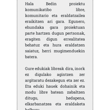
Hala Bedin proiektu
komunikatibo libre,
komunitario eta eraldatzailea
eraikitzen ari gara. Egunero,
ehundaka gara proiektuan
parte hartzen dugun pertsonak,
eragiten digun errealitatea
behatuz eta hura eraldatzen
saiatuz, herri mugimenduekin
batera.
Gure edukiak libreak dira, inork
ez digulako agintzen zer
argitaratu dezakegun eta zer ez.
Eta eduki hauek dohainik eta
modu libre batean zabaltzen
ditugu, hedapena,
elkarbanatzea eta eraldaketa
helburu.