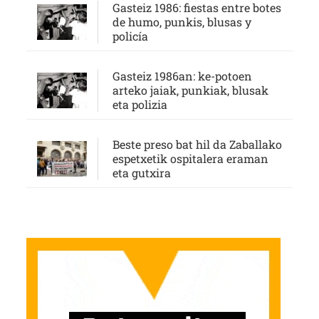
Gasteiz 1986: fiestas entre botes
de humo, punkis, blusas y
policía
Gasteiz 1986an: ke-potoen
arteko jaiak, punkiak, blusak
eta polizia
Beste preso bat hil da Zaballako
espetxetik ospitalera eraman
eta gutxira