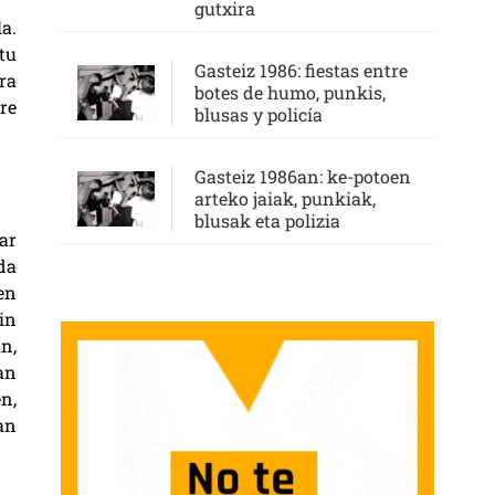
gutxira
a.
tu
Gasteiz 1986: fiestas entre
ra
botes de humo, punkis,
re
blusas y policía
Gasteiz 1986an: ke-potoen
arteko jaiak, punkiak,
blusak eta polizia
ar
da
en
in
n,
an
n,
an