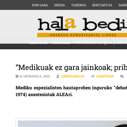
NOR GARA
DENDA
TABERNA
KONTAKTUA
SARR
Hala Bedi
>
Albisteak
>
“Medikuak ez gara jainkoak
“Medikuak ez gara jainkoak; pri
26 URTARRILA, 2019
ERREDAKZIOA
IN
ALBISTEAK
Mediku espezialisten hautaproben inguruko “debate
1974) anestesistak ALEAri.