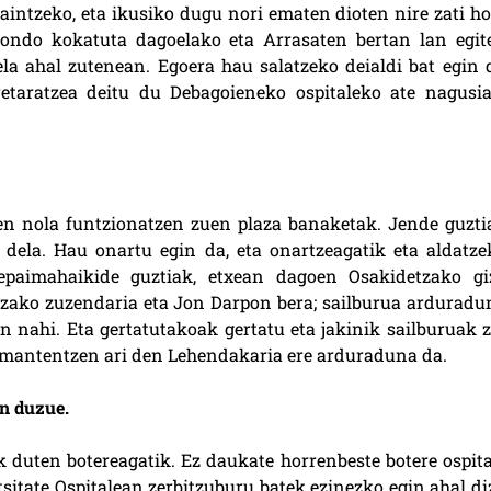
aintzeko, eta ikusiko dugu nori ematen dioten nire zati hor
 ondo kokatuta dagoelako eta Arrasaten bertan lan egit
rela ahal zutenean. Egoera hau salatzeko deialdi bat egin 
retaratzea deitu du Debagoieneko ospitaleko ate nagusia
en nola funtzionatzen zuen plaza banaketak. Jende guzti
 dela. Hau onartu egin da, eta onartzeagatik eta aldatze
 epaimahaikide guztiak, etxean dagoen Osakidetzako gi
tzako zuzendaria eta Jon Darpon bera; sailburua arduradu
in nahi. Eta gertatutakoak gertatu eta jakinik sailburuak z
mantentzen ari den Lehendakaria ere arduraduna da.
en duzue.
 duten botereagatik. Ez daukate horrenbeste botere ospita
tsitate Ospitalean zerbitzuburu batek ezinezko egin ahal di