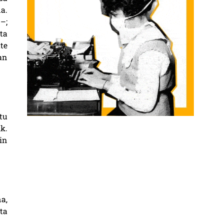
a.
–;
ta
te
an
tu
k.
in
a,
ta