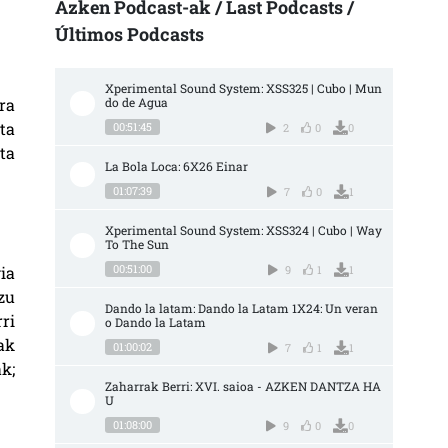
Azken Podcast-ak / Last Podcasts /
Últimos Podcasts
Xperimental Sound System: XSS325 | Cubo | Mun
do de Agua
ra
ta
00:51:45
2
0
0
ta
La Bola Loca: 6X26 Einar
01:07:39
7
0
1
?
Xperimental Sound System: XSS324 | Cubo | Way 
To The Sun
00:51:00
9
1
1
ia
zu
Dando la latam: Dando la Latam 1X24: Un veran
ri
o Dando la Latam
ak
01:00:02
7
1
1
k;
Zaharrak Berri: XVI. saioa - AZKEN DANTZA HA
U
01:08:00
9
0
0