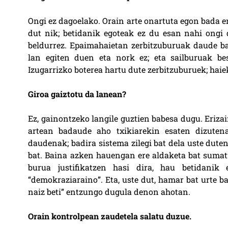
Ongi ez dagoelako. Orain arte onartuta egon bada e
dut nik; betidanik egoteak ez du esan nahi ongi d
beldurrez. Epaimahaietan zerbitzuburuak daude ba
lan egiten duen eta nork ez; eta sailburuak bes
Izugarrizko boterea hartu dute zerbitzuburuek; haiek
Giroa gaiztotu da lanean?
Ez, gainontzeko langile guztien babesa dugu. Eriza
artean badaude aho txikiarekin esaten dizuten
daudenak; badira sistema zilegi bat dela uste dut
bat. Baina azken hauengan ere aldaketa bat sumatu 
burua justifikatzen hasi dira, hau betidanik
“demokraziaraino”. Eta, uste dut, hamar bat urte b
naiz beti” entzungo dugula denon ahotan.
Orain kontrolpean zaudetela salatu duzue.