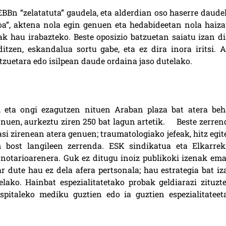
BBn “zelatatuta” gaudela, eta alderdian oso haserre daudel
doa”, aktena nola egin genuen eta hedabideetan nola haiza
k hau irabazteko. Beste oposizio batzuetan saiatu izan di
ditzen, eskandalua sortu gabe, eta ez dira inora iritsi. A
atzuetara edo isilpean daude ordaina jaso dutelako.
n, eta ongi ezagutzen nituen Araban plaza bat atera beh
 nuen, aurkeztu ziren 250 bat lagun artetik.
Beste zerren
si zirenean atera genuen; traumatologiako jefeak, hitz egit
n bost langileen zerrenda. ESK sindikatua eta Elkarrek
notarioarenera. Guk ez ditugu inoiz publikoki izenak ema
ar dute hau ez dela afera pertsonala; hau estrategia bat iz
ako. Hainbat espezialitatetako probak geldiarazi zituzte
ospitaleko mediku guztien edo ia guztien espezialitateet