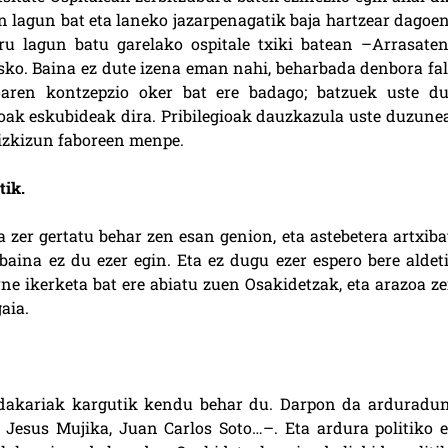
n lagun bat eta laneko jazarpenagatik baja hartzear dagoen
u lagun batu garelako ospitale txiki batean –Arrasaten
sko. Baina ez dute izena eman nahi, beharbada denbora fal
ioaren kontzepzio oker bat ere badago; batzuek uste du
zkoak eskubideak dira. Pribilegioak dauzkazula uste duzune
dizkizun faboreen menpe.
tik.
 zer gertatu behar zen esan genion, eta astebetera artxiba
aina ez du ezer egin. Eta ez dugu ezer espero bere aldeti
rne ikerketa bat ere abiatu zuen Osakidetzak, eta arazoa ze
aia.
akariak kargutik kendu behar du. Darpon da arduradun
Jesus Mujika, Juan Carlos Soto…–. Eta ardura politiko e