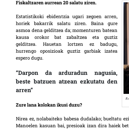
Fiskaltzaren aurrean 20 salatu ziren.
Estatistikoki ebidentzia ugari zegoen arren,
horiek bakarrik salatu ziren. Baina gure
asmoa dena gelditzea da; momenturen batean
kausa orokor bat zabaltzea eta guztiz
gelditzea. Hauetan lortzen ez badugu,
hurrengo oposizioak guztiz garbiak izatea
espero dugu.
“Darpon da arduradun nagusia,
beste batzuen atzean ezkutatu den
arren”
Ro
Zure lana kolokan ikusi duzu?
Nirea ez, nolabaiteko babesa dudalako; bueltatu ez
Manoelen kasuan bai, presioak izan dira haiek bete