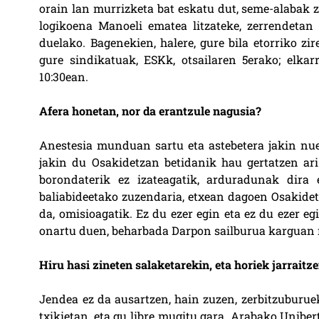
orain lan murrizketa bat eskatu dut, seme-alabak z
logikoena Manoeli ematea litzateke, zerrendetan
duelako. Bagenekien, halere, gure bila etorriko zi
gure sindikatuak, ESKk, otsailaren 5erako; elkar
10:30ean.
Afera honetan, nor da erantzule nagusia?
Anestesia munduan sartu eta astebetera jakin nu
jakin du Osakidetzan betidanik hau gertatzen ari
borondaterik ez izateagatik, arduradunak dira
baliabideetako zuzendaria, etxean dagoen Osakide
da, omisioagatik. Ez du ezer egin eta ez du ezer eg
onartu duen, beharbada Darpon sailburua karguan 
Hiru hasi zineten salaketarekin, eta horiek jarraitz
Jendea ez da ausartzen, hain zuzen, zerbitzuburuek
txikietan, eta gu libre mugitu gara. Arabako Uniber