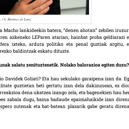
. / A. Martinez de Luna
 Macho lankideekin batera, “denen ahotan” zebilen iruzur
aren azkeneko LEParen atarian; hainbat proba geldiarazi e
era ixteko, ardura politiko eta penal guztiak argitu, e
ezko baldintzak eskatu dituzte.
sunak salatu zenituztenetik. Nolako balorazioa egiten duzu
dio Davidek Goliati? Eta hau sekulako garaipena izan da. Eg
itate guztietan beti gertatu izan dela dakizunean, ez dio
rreakzioa dena ukatzea izango zela, eta bagenekien hau her
babes zabala dugu, baina badaude epaimahaikide izan diren
espero zutenak eta bat-batean plazarik gabe geratu direna