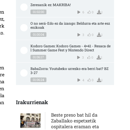
Zeresanik ez: MAKRIBA!
en
01:02:00
6
0
1
z,
O no será-Edo ez da izango: Beldurra eta arte esz
rk
enikoak
o.
01:00:04
3
0
1
Kodoro Games: Kodoro Games - 4×41 - Resaca de
l Summer Game Fest y Nintendo Direct
01:06:17
3
0
1
en
BabaZorra: Youtubeko urrezko era berri bat? BZ 
3-27
re
01:06:24
4
0
1
ma
en
la
Irakurrienak
an
Beste preso bat hil da
Zaballako espetxetik
ospitalera eraman eta