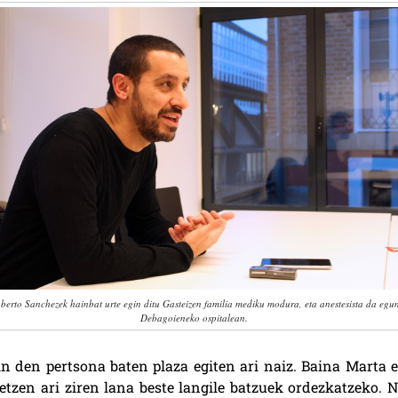
berto Sanchezek hainbat urte egin ditu Gasteizen familia mediku modura, eta anestesista da egu
Debagoieneko ospitalean.
in den pertsona baten plaza egiten ari naiz. Baina Marta e
tzen ari ziren lana beste langile batzuek ordezkatzeko. N