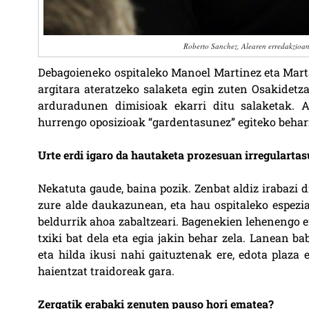
Roberto Sanchez, Alearen erredakzioan
Debagoieneko ospitaleko Manoel Martinez eta Marta
argitara ateratzeko salaketa egin zuten Osakidetz
arduradunen dimisioak ekarri ditu salaketak. Af
hurrengo oposizioak “gardentasunez” egiteko beharr
Urte erdi igaro da hautaketa prozesuan irregularta
Nekatuta gaude, baina pozik. Zenbat aldiz irabazi 
zure alde daukazunean, eta hau ospitaleko espezial
beldurrik ahoa zabaltzeari. Bagenekien lehenengo e
txiki bat dela eta egia jakin behar zela. Lanean 
eta hilda ikusi nahi gaituztenak ere, edota plaza 
haientzat traidoreak gara.
Zergatik erabaki zenuten pauso hori ematea?