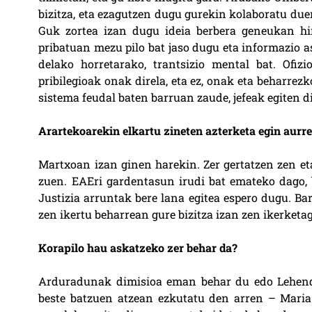
bizitza, eta ezagutzen dugu gurekin kolaboratu due
Guk zortea izan dugu ideia berbera geneukan hir
pribatuan mezu pilo bat jaso dugu eta informazio a
delako horretarako, trantsizio mental bat. Ofiz
pribilegioak onak direla, eta ez, onak eta beharre
sistema feudal baten barruan zaude, jefeak egiten 
Arartekoarekin elkartu zineten azterketa egin aurre
Martxoan izan ginen harekin. Zer gertatzen zen eta
zuen. EAEri gardentasun irudi bat emateko dago, b
Justizia arruntak bere lana egitea espero dugu. Ba
zen ikertu beharrean gure bizitza izan zen ikerketag
Korapilo hau askatzeko zer behar da?
Arduradunak dimisioa eman behar du edo Lehend
beste batzuen atzean ezkutatu den arren – Maria 