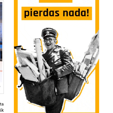
n
ta
ik