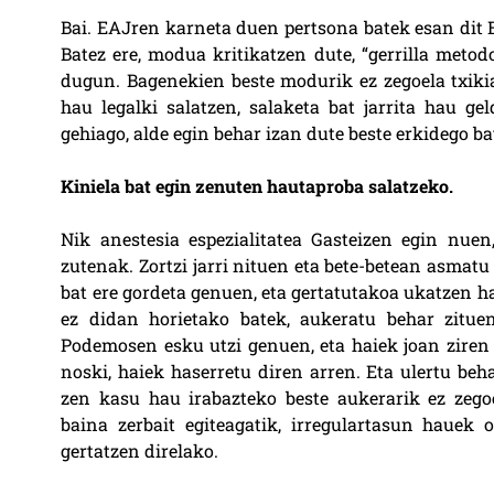
Bai. EAJren karneta duen pertsona batek esan dit E
Batez ere, modua kritikatzen dute, “gerrilla meto
dugun. Bagenekien beste modurik ez zegoela txikia
hau legalki salatzen, salaketa bat jarrita hau gel
gehiago, alde egin behar izan dute beste erkidego b
Kiniela bat egin zenuten hautaproba salatzeko.
Nik anestesia espezialitatea Gasteizen egin nue
zutenak. Zortzi jarri nituen eta bete-betean asmatu
bat ere gordeta genuen, eta gertatutakoa ukatzen ha
ez didan horietako batek, aukeratu behar zitue
Podemosen esku utzi genuen, eta haiek joan ziren 
noski, haiek haserretu diren arren. Eta ulertu beh
zen kasu hau irabazteko beste aukerarik ez zegoel
baina zerbait egiteagatik, irregulartasun hauek 
gertatzen direlako.