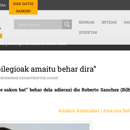
EGIN ZAITEZ
ERA
BAZKIDE!
BERRIAK
IRITZIAK
HA
ZOZKETAK
; pribilegioak amaitu behar dira”
bilegioak amaitu behar dira”
“MEDIKUAK EZ GARA JAINKOAK; PRIBILEGI
IRUZKINAK DESAKTIBATUTA DAUDE
 sakon bat” behar dela adierazi dio Roberto Sanchez (Bilb
Anakoz Amenabar | Alea.eus bid