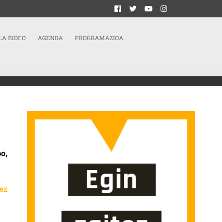
LA BIDEO
AGENDA
PROGRAMAZIOA
OAK AMAITU BEHAR DIRA” SARRERAN
o,
ez