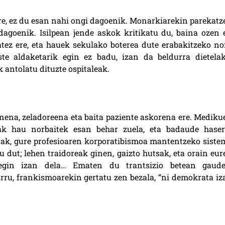
re, ez du esan nahi ongi dagoenik. Monarkiarekin parekatz
agoenik. Isilpean jende askok kritikatu du, baina ozen e
tez ere, eta hauek sekulako boterea dute erabakitzeko no
te aldaketarik egin ez badu, izan da beldurra dietelak
 antolatu dituzte ospitaleak.
inena, zeladoreena eta baita paziente askorena ere. Mediku
ak hau norbaitek esan behar zuela, eta badaude haser
enak, gure profesioaren korporatibismoa mantentzeko siste
dut; lehen traidoreak ginen, gaizto hutsak, eta orain eur
 egin izan dela… Ematen du trantsizio betean gaude
arru, frankismoarekin gertatu zen bezala, “ni demokrata iz