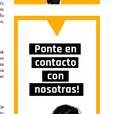
i;
en
du
n,
ak
ko
za
na
er
le
zu