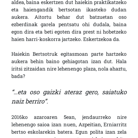
aldea, baina eskertzen dut haiekin praktikatzeko
eta haiengandik bertsotan ikasteko dudan
aukera. Aitortu behar dut batzuetan oso
ezberdinak garela pentsatu ohi dudala, baina
egon dira eta beti egoten dira prest ni hobetzeko
haien harri-koskorra jartzeko. Eskertzekoa da.
Haiekin Bertsotruk egitasmoan parte hartzeko
aukera behin baino gehiagotan izan dut. Hala
iritsi zitzaidan nire lehenengo plaza, nola ahaztu,
bada?
“…eta oso gaizki ateraz gero, saiatuko
naiz berriro”.
2016ko azaroaren 5ean, jendaurreko nire
lehenengo saioa izan nuen, Azpeitian, Erniarritz
bertso eskolarekin batera. Egun polita izan zela