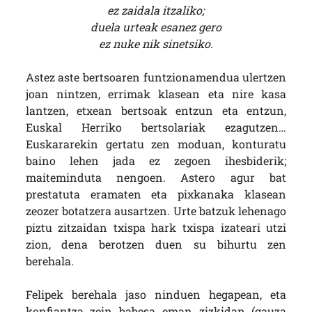
ez zaidala itzaliko;
duela urteak esanez gero
ez nuke nik sinetsiko.
Astez aste bertsoaren funtzionamendua ulertzen
joan nintzen, errimak klasean eta nire kasa
lantzen, etxean bertsoak entzun eta entzun,
Euskal Herriko bertsolariak ezagutzen…
Euskararekin gertatu zen moduan, konturatu
baino lehen jada ez zegoen ihesbiderik;
maiteminduta nengoen. Astero agur bat
prestatuta eramaten eta pixkanaka klasean
zeozer botatzera ausartzen. Urte batzuk lehenago
piztu zitzaidan txispa hark txispa izateari utzi
zion, dena berotzen duen su bihurtu zen
berehala.
Felipek berehala jaso ninduen hegapean, eta
konfiantza zein babesa eman zizkidan (gauza