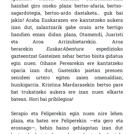
hainbat giro oneko plaza: bertso-afaria, bertso-
sagardotegia, bertso-ardo dastaketa… guk bai
jakin! Araba Euskarazen ere kantatzeko aukera
izan dut, zalantzarik gabe orain arte bertigo
handien eman didan plaza, Otamendi, Juaristi
eta Aroa Arrizubietarekin. Aroa
berarekin
EuskarAbentura
espedizioko
gazteentzat Gasteizen zehar bertso bisita gidatua
egin nuen. Oihane Perearekin ere kantatzeko
oparia izan dut, Gasteizko jaietan presoen
senideei urtero egiten zaien omenaldian;
hunkigarria. Kristina Mardarasekin bertso pare
bat trukatzeko aukera ere izan nuen elkarte
batean. Hori bai pribilegioa!
Serapio eta Feliperekin egin nuen nire lehen
plaza, eta batez ere Feliperekin —eta gero eta
erosoago—, behin baino gehiagotan izan dut