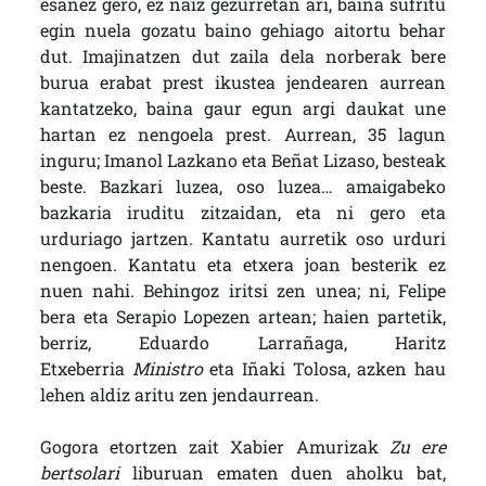
esanez gero, ez naiz gezurretan ari, baina sufritu
egin nuela gozatu baino gehiago aitortu behar
dut. Imajinatzen dut zaila dela norberak bere
burua erabat prest ikustea jendearen aurrean
kantatzeko, baina gaur egun argi daukat une
hartan ez nengoela prest. Aurrean, 35 lagun
inguru; Imanol Lazkano eta Beñat Lizaso, besteak
beste. Bazkari luzea, oso luzea… amaigabeko
bazkaria iruditu zitzaidan, eta ni gero eta
urduriago jartzen. Kantatu aurretik oso urduri
nengoen. Kantatu eta etxera joan besterik ez
nuen nahi. Behingoz iritsi zen unea; ni, Felipe
bera eta Serapio Lopezen artean; haien partetik,
berriz, Eduardo Larrañaga, Haritz
Etxeberria
Ministro
eta Iñaki Tolosa, azken hau
lehen aldiz aritu zen jendaurrean.
Gogora etortzen zait Xabier Amurizak
Zu ere
bertsolari
liburuan ematen duen aholku bat,