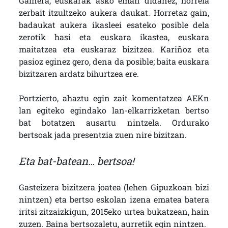
Gainera, euskarak asko eman didanez, horrela
zerbait itzultzeko aukera daukat. Horretaz gain,
badaukat aukera ikasleei esateko posible dela
zerotik hasi eta euskara ikastea, euskara
maitatzea eta euskaraz bizitzea. Kariñoz eta
pasioz eginez gero, dena da posible; baita euskara
bizitzaren ardatz bihurtzea ere.
Portzierto, ahaztu egin zait komentatzea AEKn
lan egiteko egindako lan-elkarrizketan bertso
bat botatzen ausartu nintzela. Ordurako
bertsoak jada presentzia zuen nire bizitzan.
Eta bat-batean… bertsoa!
Gasteizera bizitzera joatea (lehen Gipuzkoan bizi
nintzen) eta bertso eskolan izena ematea batera
iritsi zitzaizkigun, 2015eko urtea bukatzean, hain
zuzen. Baina bertsozaletu, aurretik egin nintzen.