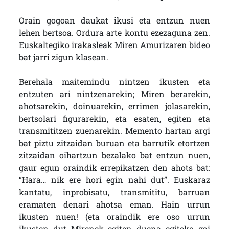
Orain gogoan daukat ikusi eta entzun nuen
lehen bertsoa. Ordura arte kontu ezezaguna zen.
Euskaltegiko irakasleak Miren Amurizaren bideo
bat jarri zigun klasean.
Berehala maitemindu nintzen ikusten eta
entzuten ari nintzenarekin; Miren berarekin,
ahotsarekin, doinuarekin, errimen jolasarekin,
bertsolari figurarekin, eta esaten, egiten eta
transmititzen zuenarekin. Memento hartan argi
bat piztu zitzaidan buruan eta barrutik etortzen
zitzaidan oihartzun bezalako bat entzun nuen,
gaur egun oraindik errepikatzen den ahots bat:
“Hara… nik ere hori egin nahi dut”. Euskaraz
kantatu, inprobisatu, transmititu, barruan
eramaten denari ahotsa eman. Hain urrun
ikusten nuen! (eta oraindik ere oso urrun
ikusten dut Mirenek egiten duena egiteko gai