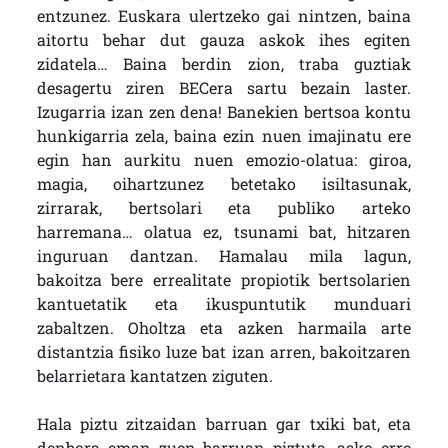
entzunez. Euskara ulertzeko gai nintzen, baina
aitortu behar dut gauza askok ihes egiten
zidatela… Baina berdin zion, traba guztiak
desagertu ziren BECera sartu bezain laster.
Izugarria izan zen dena! Banekien bertsoa kontu
hunkigarria zela, baina ezin nuen imajinatu ere
egin han aurkitu nuen emozio-olatua: giroa,
magia, oihartzunez betetako isiltasunak,
zirrarak, bertsolari eta publiko arteko
harremana… olatua ez, tsunami bat, hitzaren
inguruan dantzan. Hamalau mila lagun,
bakoitza bere errealitate propiotik bertsolarien
kantuetatik eta ikuspuntutik munduari
zabaltzen. Oholtza eta azken harmaila arte
distantzia fisiko luze bat izan arren, bakoitzaren
belarrietara kantatzen ziguten.
Hala piztu zitzaidan barruan gar txiki bat, eta
denbora eman zuen barruan piztuta, asko erre