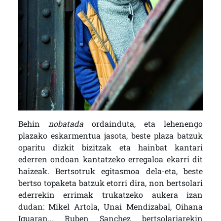
Behin
nobatada
ordainduta, eta lehenengo
plazako eskarmentua jasota, beste plaza batzuk
oparitu dizkit bizitzak eta hainbat kantari
ederren ondoan kantatzeko erregaloa ekarri dit
haizeak. Bertsotruk egitasmoa dela-eta, beste
bertso topaketa batzuk etorri dira, non bertsolari
ederrekin errimak trukatzeko aukera izan
dudan: Mikel Artola, Unai Mendizabal, Oihana
Iguaran… Ruben Sanchez bertsolariarekin