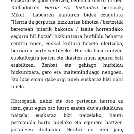
euskararik gabe ulertzea, berehala ulertu nituen
Xalbadorren
Herria eta hizkuntza
bertsoak,
Mikel Laboaren kantaren bidez ezagututa
“Herria da gorputza, hizkuntza bihotza / bertzetik
berextean bitarik bakotxa / izaite horrendako
segurra hil hotza”, hizkuntzara hurbildu beharra
sentitu nuen, euskal kultura hobeto ulertzeko,
herriaren parte sentitzeko. Horrela hasi nintzen
euskaltegira joaten eta ikasten nuen apurra beti
erabiltzen. Zenbat eta gehiago hurbildu
hizkuntzara, gero eta maiteminduago nengoen.
Eta luze eman gabe argi nuen euskaraz bizi nahi
nuela.
Horregatik, nahiz eta oso pertsona harroa ez
izan, gaur egun oso harro esaten dut euskalduna
naizela; euskaraz bizi naizelako, hautu
pertsonala hartu nuelako eta egunero hartzen
jarraitzen dudalako. Berdin da non jaio,