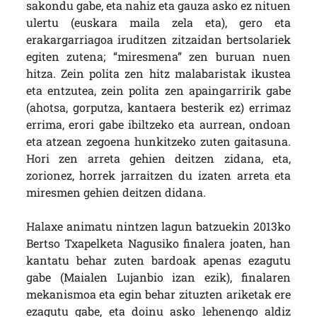
sakondu gabe, eta nahiz eta gauza asko ez nituen
ulertu (euskara maila zela eta), gero eta
erakargarriagoa iruditzen zitzaidan bertsolariek
egiten zutena; “miresmena” zen buruan nuen
hitza. Zein polita zen hitz malabaristak ikustea
eta entzutea, zein polita zen apaingarririk gabe
(ahotsa, gorputza, kantaera besterik ez) errimaz
errima, erori gabe ibiltzeko eta aurrean, ondoan
eta atzean zegoena hunkitzeko zuten gaitasuna.
Hori zen arreta gehien deitzen zidana, eta,
zorionez, horrek jarraitzen du izaten arreta eta
miresmen gehien deitzen didana.
Halaxe animatu nintzen lagun batzuekin 2013ko
Bertso Txapelketa Nagusiko finalera joaten, han
kantatu behar zuten bardoak apenas ezagutu
gabe (Maialen Lujanbio izan ezik), finalaren
mekanismoa eta egin behar zituzten ariketak ere
ezagutu gabe, eta doinu asko lehenengo aldiz