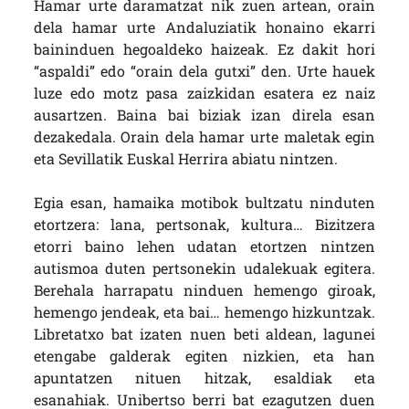
Hamar urte daramatzat nik zuen artean, orain
dela hamar urte Andaluziatik honaino ekarri
baininduen hegoaldeko haizeak. Ez dakit hori
“aspaldi” edo “orain dela gutxi” den. Urte hauek
luze edo motz pasa zaizkidan esatera ez naiz
ausartzen. Baina bai biziak izan direla esan
dezakedala. Orain dela hamar urte maletak egin
eta Sevillatik Euskal Herrira abiatu nintzen.
Egia esan, hamaika motibok bultzatu ninduten
etortzera: lana, pertsonak, kultura… Bizitzera
etorri baino lehen udatan etortzen nintzen
autismoa duten pertsonekin udalekuak egitera.
Berehala harrapatu ninduen hemengo giroak,
hemengo jendeak, eta bai… hemengo hizkuntzak.
Libretatxo bat izaten nuen beti aldean, lagunei
etengabe galderak egiten nizkien, eta han
apuntatzen nituen hitzak, esaldiak eta
esanahiak. Unibertso berri bat ezagutzen duen