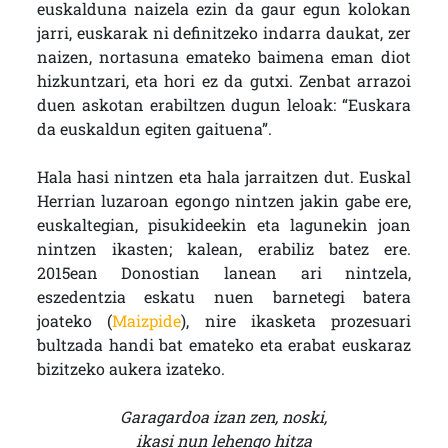
euskalduna naizela ezin da gaur egun kolokan
jarri, euskarak ni definitzeko indarra daukat, zer
naizen, nortasuna emateko baimena eman diot
hizkuntzari, eta hori ez da gutxi. Zenbat arrazoi
duen askotan erabiltzen dugun leloak: “Euskara
da euskaldun egiten gaituena”.
Hala hasi nintzen eta hala jarraitzen dut. Euskal
Herrian luzaroan egongo nintzen jakin gabe ere,
euskaltegian, pisukideekin eta lagunekin joan
nintzen ikasten; kalean, erabiliz batez ere.
2015ean Donostian lanean ari nintzela,
eszedentzia eskatu nuen barnetegi batera
joateko (
Maizpide
), nire ikasketa prozesuari
bultzada handi bat emateko eta erabat euskaraz
bizitzeko aukera izateko.
Garagardoa izan zen, noski,
ikasi nun lehengo hitza