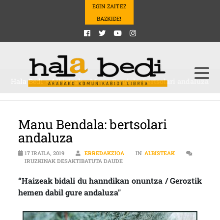
EGIN ZAITEZ
BAZKIDE!
Hala Bedi
>
Albisteak
>
Manu Bendala: bertsolari andaluza
Manu Bendala: bertsolari
andaluza
17 IRAILA, 2019
ERREDAKZIOA
IN
ALBISTEAK
MANU BENDALA: BERTSOLARI AND
IRUZKINAK DESAKTIBATUTA DAUDE
“Haizeak bidali du hanndikan onuntza / Geroztik
hemen dabil gure andaluza"