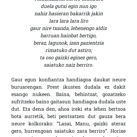
duela gutxi egin nun igo
nahiz hasieran bakarrik jakin
lara lara lara liro
gaur nire txanda, lehenengo aldiz
barruan hainbat bertigo,
beraz, lagunok, izan pazientzia
rimatuko dut astiro;
ta oso gaizki eginez gero,
saiatuko naiz berriro.
Gaur egun konfiantza handiagoa daukat neure
buruarengan. Prest ikusten dudala ez dakit
esango nukeen. Baina, behintzat, gozatzeko
sufritzeko baino gaitasun handiagoa dudala uste
dut. Eta dena den, ahoa ireki eta lehen bertsoa
bota aurretik, beti pentsatzen dut gauza bera
neure kolkorako: “Lasai, Manu, gaizki ateraz
gero, hurrengoan saiatuko zara berriro”. Horixe