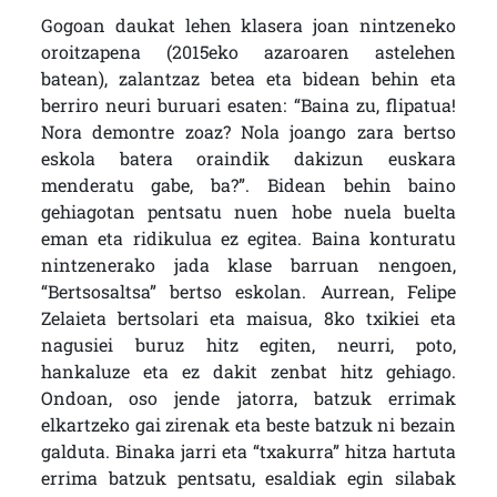
Gogoan daukat lehen klasera joan nintzeneko
oroitzapena (2015eko azaroaren astelehen
batean), zalantzaz betea eta bidean behin eta
berriro neuri buruari esaten: “Baina zu, flipatua!
Nora demontre zoaz? Nola joango zara bertso
eskola batera oraindik dakizun euskara
menderatu gabe, ba?”. Bidean behin baino
gehiagotan pentsatu nuen hobe nuela buelta
eman eta ridikulua ez egitea. Baina konturatu
nintzenerako jada klase barruan nengoen,
“Bertsosaltsa” bertso eskolan. Aurrean, Felipe
Zelaieta bertsolari eta maisua, 8ko txikiei eta
nagusiei buruz hitz egiten, neurri, poto,
hankaluze eta ez dakit zenbat hitz gehiago.
Ondoan, oso jende jatorra, batzuk errimak
elkartzeko gai zirenak eta beste batzuk ni bezain
galduta. Binaka jarri eta “txakurra” hitza hartuta
errima batzuk pentsatu, esaldiak egin silabak