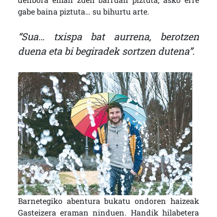
gabe baina piztuta… su bihurtu arte.
“Sua… txispa bat aurrena, berotzen
duena eta bi begiradek sortzen dutena”.
Barnetegiko abentura bukatu ondoren haizeak
Gasteizera eraman ninduen. Handik hilabetera