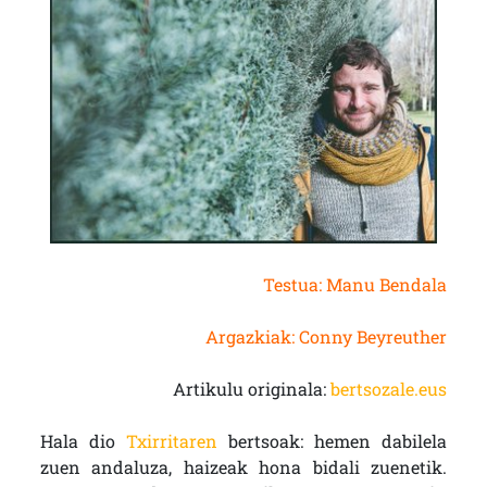
Testua: Manu Bendala
Argazkiak: Conny Beyreuther
Artikulu originala:
bertsozale.eus
Hala dio
Txirritaren
bertsoak: hemen dabilela
zuen andaluza, haizeak hona bidali zuenetik.