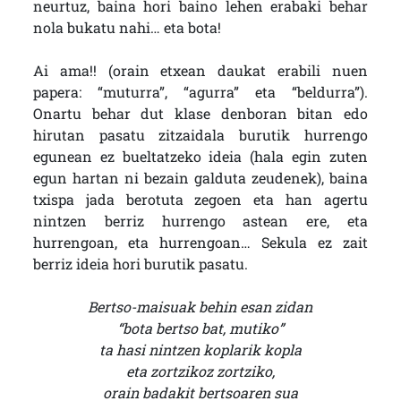
neurtuz, baina hori baino lehen erabaki behar
nola bukatu nahi… eta bota!
Ai ama!! (orain etxean daukat erabili nuen
papera: “muturra”, “agurra” eta “beldurra”).
Onartu behar dut klase denboran bitan edo
hirutan pasatu zitzaidala burutik hurrengo
egunean ez bueltatzeko ideia (hala egin zuten
egun hartan ni bezain galduta zeudenek), baina
txispa jada berotuta zegoen eta han agertu
nintzen berriz hurrengo astean ere, eta
hurrengoan, eta hurrengoan… Sekula ez zait
berriz ideia hori burutik pasatu.
Bertso-maisuak behin esan zidan
“bota bertso bat, mutiko”
ta hasi nintzen koplarik kopla
eta zortzikoz zortziko,
orain badakit bertsoaren sua