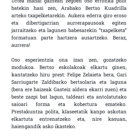
Urtea mahai gainean zegoen oso erronka polit
batekin hasi zen, Arabako Bertso Kuadrilla
arteko txapelketarekin. Aukera ederra giro eroso
eta dibertigarrian aurrerapausoak egiten
jarraitzeko eta lagunen babesarekin “txapelketa”
formatuan parte hartzera ausartzeko. Beraz,
aurrera!
Oso esperientzia ona izan zen, gozatzeko
modukoa. Bertso eskolakoak elkartu ginen,
kantatzeko hiru prest: Felipe Zelaieta bera, Gari
Sarriugarte Zaldibarko bertsolaria eta laguna
(bera ere haizeak Gasteiz aldera ekarri zuen) eta
beste zazpi bat lagun, taldeari eta antolatutako
saioari forma eta kobertura emateko.
Prestakuntza polita, klaseetatik kanpo askotan
elkartuta entrenatzeko eta, nire kasuan,
haiengandik asko ikasteko.