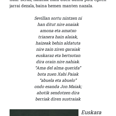
jarrai dezala, baina hemen manten nazala.
Sevillan sortu nintzen ni
han ditut nire anaiak
amona eta amatxo
trianera hain alaiak,
haizeak behin aldatuta
nire zain ziren garaiak
euskaraz eta bertsotan
dira orain nire nahiak.
“Ama del alma querida”
bota zuen Xabi Paiak
“abuela eta abuelo”
ondo esanda Jon Maiak;
ahotik sendotzen dira
berriak diren sustraiak
Euskara