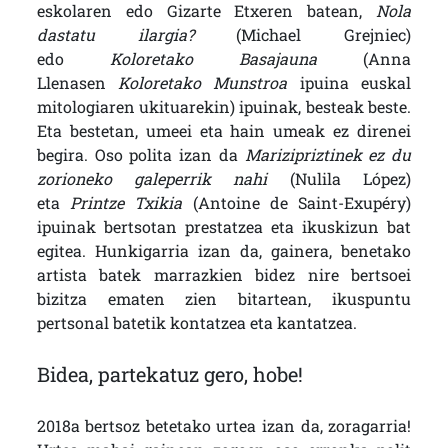
eskolaren edo Gizarte Etxeren batean,
Nola
dastatu ilargia?
(Michael Grejniec)
edo
Koloretako Basajauna
(Anna
Llenasen
Koloretako Munstroa
ipuina euskal
mitologiaren ukituarekin) ipuinak, besteak beste.
Eta bestetan, umeei eta hain umeak ez direnei
begira. Oso polita izan da
Marizipriztinek ez du
zorioneko galeperrik nahi
(Nulila López)
eta
Printze Txikia
(Antoine de Saint-Exupéry)
ipuinak bertsotan prestatzea eta ikuskizun bat
egitea. Hunkigarria izan da, gainera, benetako
artista batek marrazkien bidez nire bertsoei
bizitza ematen zien bitartean, ikuspuntu
pertsonal batetik kontatzea eta kantatzea.
Bidea, partekatuz gero, hobe!
2018a bertsoz betetako urtea izan da, zoragarria!