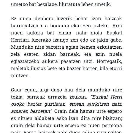
umetxo bat bezalaxe, liluratuta lehen unetik.
Ez nuen denbora luzerik behar izan haizeak
harrapatzen eta honaino ekartzen uzteko. Argi
nuen aukera bat eman nahi niola Euskal
Herriari, luzerako izango zen edo ez jakin gabe.
Munduko nire bazterra agian hemen ezkutatzen
zela esaten zidan barneak, eta ezin nuela
egiaztatzeko aukera pasatzen utzi. Horregatik,
maletak ilusioz bete eta bazter horren bila etorri
nintzen.
Gaur egun, argi dago hau dela munduko nire
tokia, barneak arrazoia zeukan.
“Euskal Herri
osoko bazter guztietan, etxean aurkitzen naiz,
amaren besoetan”
. Orain dela hamar urte espero
ez nituen aldaketa asko izan dira nire bizitzan;
orain dela hamar urte espero ez nuen pertsona
naiz. Beraz, haizeak nahi duen adina putz egiten