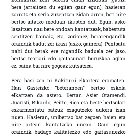
bera jarraitzen du egiten gaur egun), hasieran
zorrotz eta serio zuzentzen zidan arren, beti nire
bertso-aitatxo moduan ikusten dut. Egun, asko
lasaitzen nau bere ondoan kantatzeak, babestuta
sentitzen bainaiz, eta, zorionez, berarengandik
oraindik badut zer ikasi (asko, gainera). Pentsatu
nahi dut berak ere nigandik baduela zer jaso,
bertso teoriari edo gaitasunari buruzkoa agian
ez, baina bai nire gogoaz kutsatzea.
Bera hasi zen ni Kakiturri elkartera eramaten.
Han Gasteizko “beteranoen” bertso eskola
elkartzen da astero. Bertan Asier Otamendi,
Juaristi, Rikardo, Beitto, Rico eta beste bertsolari
eskarmentatu batzuk ezagutzeko aukera izan
nuen. Hasieran, unibertso bat zegoen haien eta
nire artean kantatzeko unean. Gaur egun
oraindik badago kalitatezko edo gaitasunezko