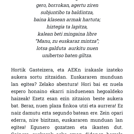
gero, borrokan, agertu ziren
subjuntibo ta baldintza,
baina klasean armak hartuta;
hiztegia ta lapitza,
kalean beti mingaina libre
“Manu, zu euskaraz mintza”;
lotsa galduta aurkitu nuen
unibertso baten giltza.
Hortik Gasteizera, eta AEKn irakasle izateko
aukera sortu zitzaidan. Euskararen munduan
lan egitea? Zelako abentura! Hori bai ez nuela
espero honaino ekarri ninduenean hegoaldeko
haizeak! Ezetz esan ezin zitzaion beste aukera
bat. Beraz, nuen plaza finkoa utzi eta aurrera! Ez
naiz damutu ezta segundo batean ere. Zein opari
ederra, nire bizitzan, euskararen munduan lan
egitea! Egunero gozatzen eta ikasten dut.