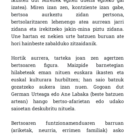
izatea). Miren izan zen, kontziente izan gabe,
bertsoa aurkeztu zidan pertsona,
bertsolaritzaren lehenengo atea aurrean jarri
zidana eta irekitzeko jakin-mina piztu zidana.
Une hartan ez nekien urte batzuen buruan ate
hori hainbeste zabalduko zitzaidanik.
Hortik aurrera, tarteka joan zen agertzen
bertsoaren figura. Maizpide barnetegian
hilabeteak eman nituen euskara ikasten eta
euskal kulturara hurbiltzen; han saio batzuk
gozatzeko aukera izan nuen. Gogoan dut
German Urteaga edo Ane Labaka (beste batzuen
artean) hango bertso-afarietan edo udako
saioetan deskubritu nituela.
Bertsoaren funtzionamenduaren barruan
(ariketak, neurria, errimen familiak) asko