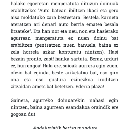
halako egoeretan menperatuta dituzun doinuak
erabiltzeko: “Auto batean ibiltzen ikasi eta gero
aisa moldatuko zara besteetara. Bestela, karneta
ateratzen ari denari auto berria ematea bezala
litzateke”. Eta han nor eta neu, non eta hasierako
agurrean menperatuta ez nuen doinu bat
erabiltzen (pentsatzen nuen banuela, baina ez
zela horrela azkar konturatu nintzen). Hasi
bezain pronto, zast! hanka sartuta. Beraz, urduri
ez, hurrengoa! Hala ere, saioak aurrera egin zuen,
ofizio bat eginda, beste ariketatxo bat, oso giro
ona eta oso gustura ezinezkoa iruditzen
zitzaidan amets bat betetzen. Ederra plaza!
Gainera, agurreko doinuarekin nahasi egin
nintzen, baina agurrean esandakoa oraindik ere
gogoan dut.
Andaluziatik bertso mundura