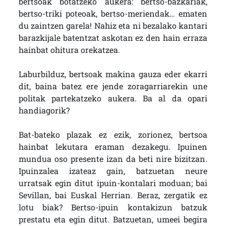
bertsoak botatzeko aukera: bertso-bazkariak,
bertso-triki poteoak, bertso-meriendak… ematen
du zaintzen garela! Nahiz eta ni bezalako kantari
barazkijale batentzat askotan ez den hain erraza
hainbat ohitura orekatzea.
Laburbilduz, bertsoak makina gauza eder ekarri
dit, baina batez ere jende zoragarriarekin une
politak partekatzeko aukera. Ba al da opari
handiagorik?
Bat-bateko plazak ez ezik, zorionez, bertsoa
hainbat lekutara eraman dezakegu. Ipuinen
mundua oso presente izan da beti nire bizitzan.
Ipuinzalea izateaz gain, batzuetan neure
urratsak egin ditut ipuin-kontalari moduan; bai
Sevillan, bai Euskal Herrian. Beraz, zergatik ez
lotu biak? Bertso-ipuin kontakizun batzuk
prestatu eta egin ditut. Batzuetan, umeei begira