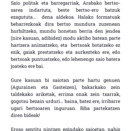
Saio politak eta barregarriak, Arabako bertso-
sarea indartuta, beste bertso-ero batzuk
ezagututa… dena aldekoa. Halako formatuak
beharrezkoak dira bertso mundura zuzenean
hurbiltzeko, mundu honetan berria den jendea
(nire kasuan, adibidez) modu aktibo batean parte
hartzera animatzeko, eta bertsoak botatzeko ez
ezik, gaiak prestatzeko eta aurkezteko ere, edo
bertsoak puntuatzeko, edo lehenengo saio batera
joateko ere bai.
Gure kasuan bi saiotan parte hartu genuen
(Agurainen eta Gasteizen), bakarkako zein
taldekako ariketak, errima onak zein txarrak,
gogotsu bezain urduri… baina, batez ere, irribarre
ugari bertsoaren inguruan. Biba partekatzen
diren bideak!
Eroso sentitu nintzen egindako saioetan, nahiz