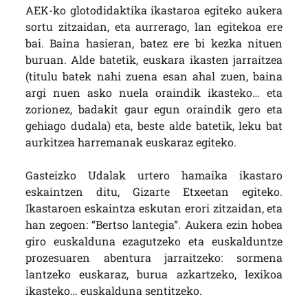
AEK-ko glotodidaktika ikastaroa egiteko aukera
sortu zitzaidan, eta aurrerago, lan egitekoa ere
bai. Baina hasieran, batez ere bi kezka nituen
buruan. Alde batetik, euskara ikasten jarraitzea
(titulu batek nahi zuena esan ahal zuen, baina
argi nuen asko nuela oraindik ikasteko… eta
zorionez, badakit gaur egun oraindik gero eta
gehiago dudala) eta, beste alde batetik, leku bat
aurkitzea harremanak euskaraz egiteko.
Gasteizko Udalak urtero hamaika ikastaro
eskaintzen ditu, Gizarte Etxeetan egiteko.
Ikastaroen eskaintza eskutan erori zitzaidan, eta
han zegoen: “Bertso lantegia”. Aukera ezin hobea
giro euskalduna ezagutzeko eta euskalduntze
prozesuaren abentura jarraitzeko: sormena
lantzeko euskaraz, burua azkartzeko, lexikoa
ikasteko… euskalduna sentitzeko.