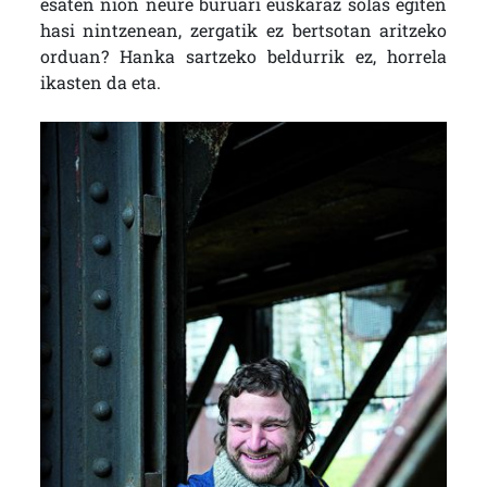
esaten nion neure buruari euskaraz solas egiten
hasi nintzenean, zergatik ez bertsotan aritzeko
orduan? Hanka sartzeko beldurrik ez, horrela
ikasten da eta.