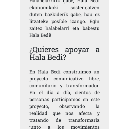
Halabelarririk gabe, Hala Bedi
ekonomikoki sostengatzen
duten bazkiderik gabe, hau ez
litzateke posible izango. Egin
zaitez halabelarri eta babestu
Hala Bedi!
¿Quieres apoyar a
Hala Bedi?
En Hala Bedi construimos un
proyecto comunicativo libre,
comunitario y transformador.
En el día a día, cientos de
personas participamos en este
proyecto, observando la
realidad que nos afecta y
tratando de transformarla
junto a los movimientos