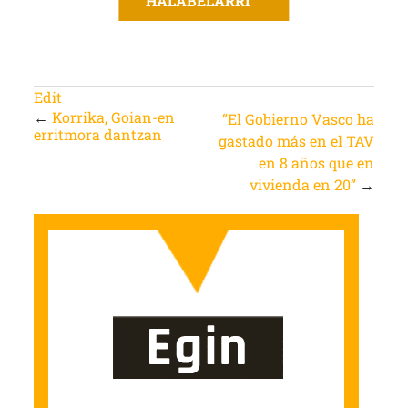
HALABELARRI
Edit
←
Korrika, Goian-en
“El Gobierno Vasco ha
erritmora dantzan
gastado más en el TAV
en 8 años que en
vivienda en 20”
→