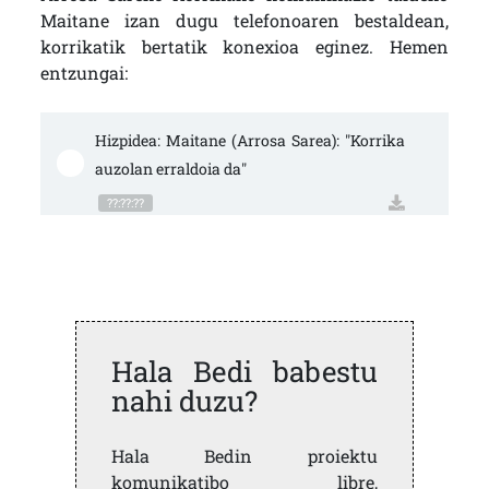
Maitane izan dugu telefonoaren bestaldean,
korrikatik bertatik konexioa eginez. Hemen
entzungai:
Hizpidea: Maitane (Arrosa Sarea): "Korrika 
auzolan erraldoia da"
??:??:??
Hala Bedi babestu
nahi duzu?
Hala Bedin proiektu
komunikatibo libre,