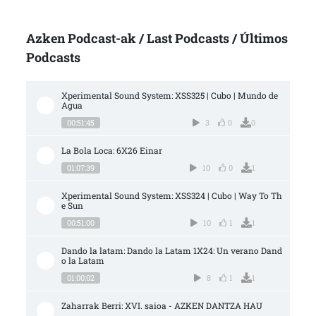
Azken Podcast-ak / Last Podcasts / Últimos
Podcasts
Xperimental Sound System: XSS325 | Cubo | Mundo de 
Agua
00:51:45
3
0
0
La Bola Loca: 6X26 Einar
01:07:39
10
0
1
Xperimental Sound System: XSS324 | Cubo | Way To Th
e Sun
00:51:00
10
1
1
Dando la latam: Dando la Latam 1X24: Un verano Dand
o la Latam
01:00:02
8
1
1
Zaharrak Berri: XVI. saioa - AZKEN DANTZA HAU