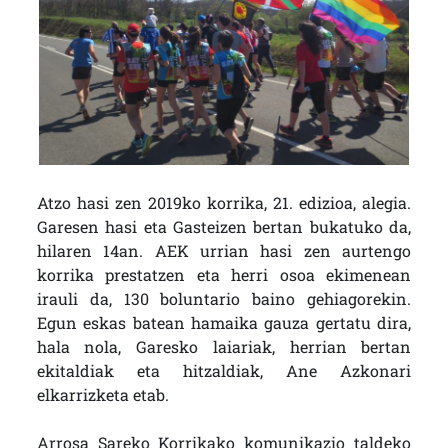
Atzo hasi zen 2019ko korrika, 21. edizioa, alegia.
Garesen hasi eta Gasteizen bertan bukatuko da,
hilaren 14an. AEK urrian hasi zen aurtengo
korrika prestatzen eta herri osoa ekimenean
irauli da, 130 boluntario baino gehiagorekin.
Egun eskas batean hamaika gauza gertatu dira,
hala nola, Garesko laiariak, herrian bertan
ekitaldiak eta hitzaldiak, Ane Azkonari
elkarrizketa etab.
Arrosa Sareko Korrikako komunikazio taldeko