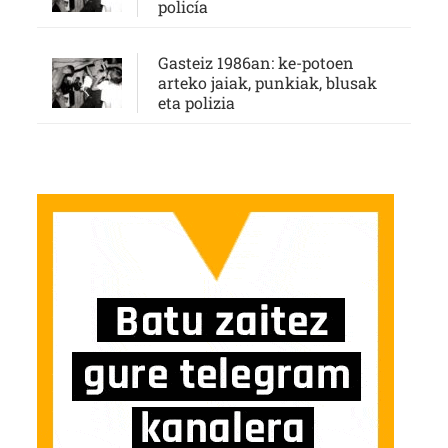
policía
Gasteiz 1986an: ke-potoen
arteko jaiak, punkiak, blusak
eta polizia