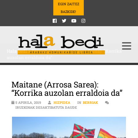
EGIN ZAITEZ
BAZKIDE!
Hala Bedi
>
Berriak
>
Maitane (Arrosa Sarea): “Korrika
auzolan erraldoia da”
Maitane (Arrosa Sarea):
“Korrika auzolan erraldoia da”
5 APIRILA, 2019
HIZPIDEA
IN
BERRIAK
MAITANE (ARROSA SAREA): “KORR
IRUZKINAK DESAKTIBATUTA DAUDE