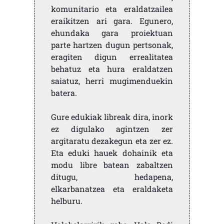
komunitario eta eraldatzailea
eraikitzen ari gara. Egunero,
ehundaka gara proiektuan
parte hartzen dugun pertsonak,
eragiten digun errealitatea
behatuz eta hura eraldatzen
saiatuz, herri mugimenduekin
batera.
Gure edukiak libreak dira, inork
ez digulako agintzen zer
argitaratu dezakegun eta zer ez.
Eta eduki hauek dohainik eta
modu libre batean zabaltzen
ditugu, hedapena,
elkarbanatzea eta eraldaketa
helburu.