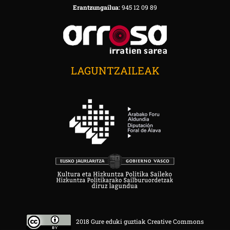
Erantzungailua:
945 12 09 89
LAGUNTZAILEAK
2018 Gure eduki guztiak Creative Commons