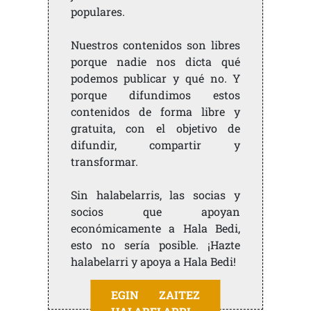
populares.
Nuestros contenidos son libres
porque nadie nos dicta qué
podemos publicar y qué no. Y
porque difundimos estos
contenidos de forma libre y
gratuita, con el objetivo de
difundir, compartir y
transformar.
Sin halabelarris, las socias y
socios que apoyan
económicamente a Hala Bedi,
esto no sería posible. ¡Hazte
halabelarri y apoya a Hala Bedi!
EGIN ZAITEZ