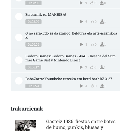
01:08:00
9
0
0
Zeresanik ez: MAKRIBA!
01:02:00
6
0
1
O no será-Edo ez da izango: Beldurra eta arte eszenikoa
k
01:00:04
3
0
1
Kodoro Games: Kodoro Games - 4×41 - Resaca del Sum
mer Game Fest y Nintendo Direct
01:06:17
3
0
1
BabaZorra: Youtubeko urrezko era berri bat? BZ 3-27
01:06:24
4
0
1
Irakurrienak
Gasteiz 1986: fiestas entre botes
de humo, punkis, blusas y