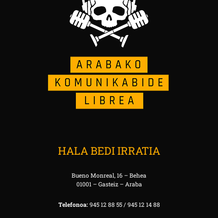
HALA BEDI IRRATIA
Bueno Monreal, 16 – Behea
01001 – Gasteiz – Araba
Telefonoa:
945 12 88 55 / 945 12 14 88