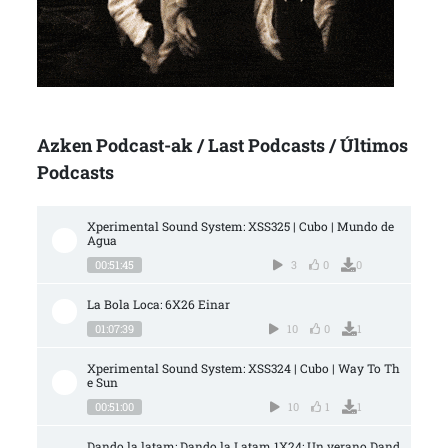
Azken Podcast-ak / Last Podcasts / Últimos
Podcasts
Xperimental Sound System: XSS325 | Cubo | Mundo de 
Agua
00:51:45
3
0
0
La Bola Loca: 6X26 Einar
01:07:39
10
0
1
Xperimental Sound System: XSS324 | Cubo | Way To Th
e Sun
00:51:00
10
1
1
Dando la latam: Dando la Latam 1X24: Un verano Dand