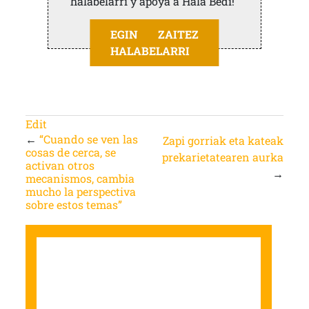
halabelarri y apoya a Hala Bedi!
EGIN ZAITEZ
HALABELARRI
Edit
←
“Cuando se ven las
Zapi gorriak eta kateak
cosas de cerca, se
prekarietatearen aurka
activan otros
→
mecanismos, cambia
mucho la perspectiva
sobre estos temas”