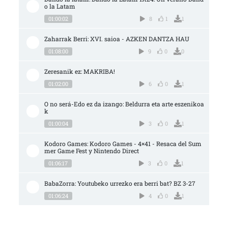
o la Latam
01:00:02
8
1
1
Zaharrak Berri: XVI. saioa - AZKEN DANTZA HAU
01:08:00
9
0
0
Zeresanik ez: MAKRIBA!
01:02:00
6
0
1
O no será-Edo ez da izango: Beldurra eta arte eszenikoa
k
01:00:04
3
0
1
Kodoro Games: Kodoro Games - 4×41 - Resaca del Sum
mer Game Fest y Nintendo Direct
01:06:17
3
0
1
BabaZorra: Youtubeko urrezko era berri bat? BZ 3-27
01:06:24
4
0
1