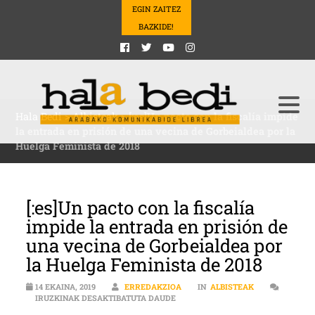
EGIN ZAITEZ
BAZKIDE!
Hala Bedi
>
Albisteak
>
[:es]Un pacto con la fiscalía impide
la entrada en prisión de una vecina de Gorbeialdea por la
Huelga Feminista de 2018
[:es]Un pacto con la fiscalía
impide la entrada en prisión de
una vecina de Gorbeialdea por
la Huelga Feminista de 2018
14 EKAINA, 2019
ERREDAKZIOA
IN
ALBISTEAK
[:ES]UN PACTO CON LA FISCALÍA I
IRUZKINAK DESAKTIBATUTA DAUDE