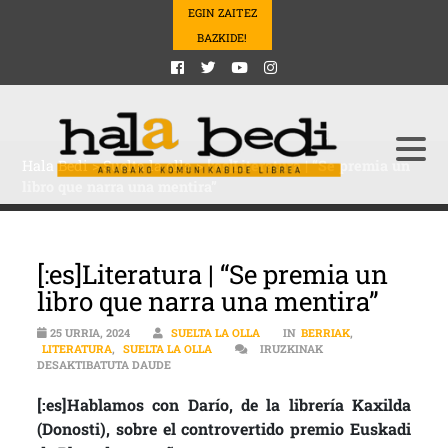
EGIN ZAITEZ
BAZKIDE!
Hala Bedi
>
Suelta la olla
>
[:es]Literatura | “Se premia un
libro que narra una mentira”
[:es]Literatura | “Se premia un
libro que narra una mentira”
25 URRIA, 2024
SUELTA LA OLLA
IN
BERRIAK
,
LITERATURA
,
SUELTA LA OLLA
IRUZKINAK
[:ES]LITERATURA | “SE PREMIA UN LIBRO QUE N
DESAKTIBATUTA DAUDE
[:es]Hablamos con Darío, de la librería Kaxilda
(Donosti), sobre el controvertido premio Euskadi