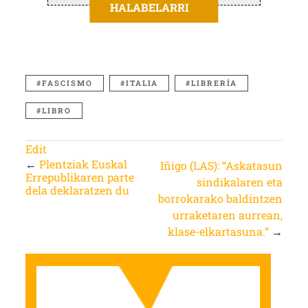
HALABELARRI
FASCISMO
ITALIA
LIBRERÍA
LIBRO
Edit
←
Plentziak Euskal
Iñigo (LAS): “Askatasun
Errepublikaren parte
sindikalaren eta
dela deklaratzen du
borrokarako baldintzen
urraketaren aurrean,
klase-elkartasuna.”
→