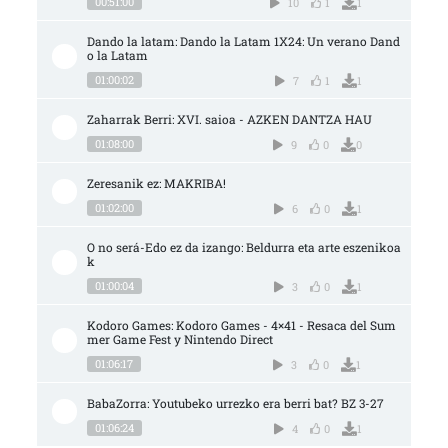
00:51:00
10
1
1
Dando la latam: Dando la Latam 1X24: Un verano Dand
o la Latam
01:00:02
7
1
1
Zaharrak Berri: XVI. saioa - AZKEN DANTZA HAU
01:08:00
9
0
0
Zeresanik ez: MAKRIBA!
01:02:00
6
0
1
O no será-Edo ez da izango: Beldurra eta arte eszenikoa
k
01:00:04
3
0
1
Kodoro Games: Kodoro Games - 4×41 - Resaca del Sum
mer Game Fest y Nintendo Direct
01:06:17
3
0
1
BabaZorra: Youtubeko urrezko era berri bat? BZ 3-27
01:06:24
4
0
1