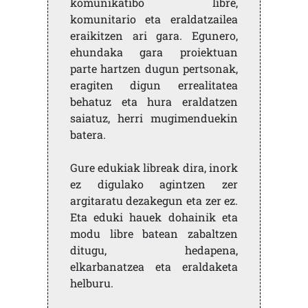
komunikatibo libre,
komunitario eta eraldatzailea
eraikitzen ari gara. Egunero,
ehundaka gara proiektuan
parte hartzen dugun pertsonak,
eragiten digun errealitatea
behatuz eta hura eraldatzen
saiatuz, herri mugimenduekin
batera.
Gure edukiak libreak dira, inork
ez digulako agintzen zer
argitaratu dezakegun eta zer ez.
Eta eduki hauek dohainik eta
modu libre batean zabaltzen
ditugu, hedapena,
elkarbanatzea eta eraldaketa
helburu.