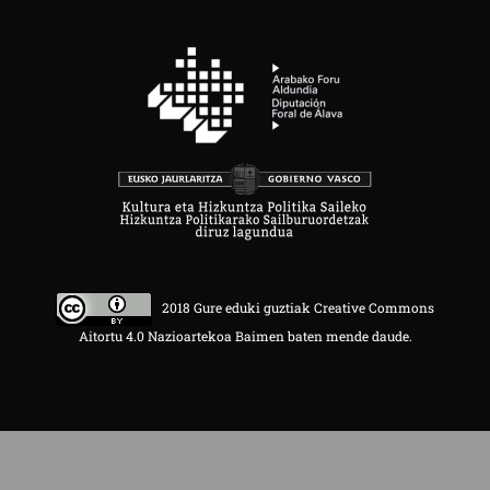
2018 Gure eduki guztiak Creative Commons
Aitortu 4.0 Nazioartekoa Baimen baten mende daude.