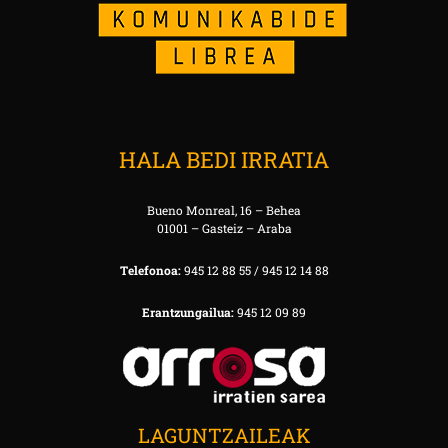
HALA BEDI IRRATIA
Bueno Monreal, 16 – Behea
01001 – Gasteiz – Araba
Telefonoa:
945 12 88 55 / 945 12 14 88
Erantzungailua:
945 12 09 89
LAGUNTZAILEAK