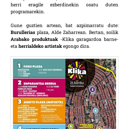
herri eragile ezberdinekin osatu duten
programarekin.
Gune guztien artean, bat azpimarratu dute:
Burullerias
plaza, Alde Zaharrean. Bertan, soilik
Arabako produktuak
-Klika garagardoa barne-
eta
herrialdeko artistak
egongo dira.