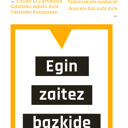
←
EHUko 12.2 artikulua
Txikienek ere euskaraz
aldatzeko eskatu dute
ikasi eta bizi nahi dute
Gasteizko Kanpusean
→