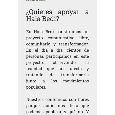
¿Quieres apoyar a
Hala Bedi?
En Hala Bedi construimos un
proyecto comunicativo libre,
comunitario y transformador.
En el día a día, cientos de
personas participamos en este
proyecto, observando la
realidad que nos afecta y
tratando de transformarla
junto a los movimientos
populares.
Nuestros contenidos son libres
porque nadie nos dicta qué
podemos publicar y qué no. Y