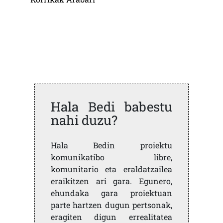
Hala Bedi babestu
nahi duzu?
Hala Bedin proiektu
komunikatibo libre,
komunitario eta eraldatzailea
eraikitzen ari gara. Egunero,
ehundaka gara proiektuan
parte hartzen dugun pertsonak,
eragiten digun errealitatea