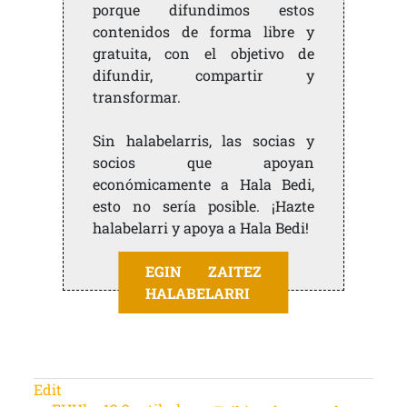
porque difundimos estos
contenidos de forma libre y
gratuita, con el objetivo de
difundir, compartir y
transformar.
Sin halabelarris, las socias y
socios que apoyan
económicamente a Hala Bedi,
esto no sería posible. ¡Hazte
halabelarri y apoya a Hala Bedi!
EGIN ZAITEZ
HALABELARRI
Edit