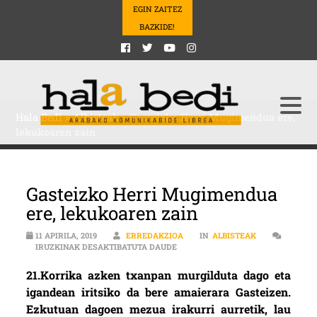
EGIN ZAITEZ
BAZKIDE!
Hala Bedi
>
Albisteak
>
Gasteizko Herri Mugimendua ere,
lekukoaren zain
Gasteizko Herri Mugimendua
ere, lekukoaren zain
11 APIRILA, 2019
ERREDAKZIOA
IN
ALBISTEAK
GASTEIZKO HERRI MUGIMENDUA E
IRUZKINAK DESAKTIBATUTA DAUDE
21.Korrika azken txanpan murgilduta dago eta
igandean iritsiko da bere amaierara Gasteizen.
Ezkutuan dagoen mezua irakurri aurretik, lau