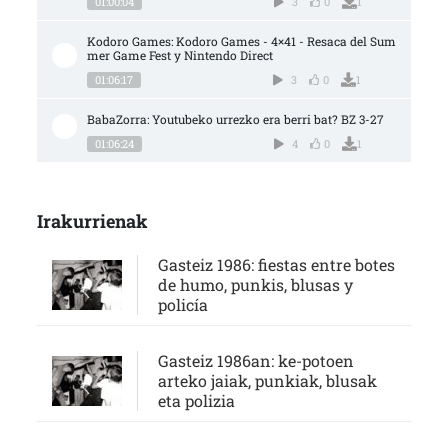
01:00:04
3
0
1
Kodoro Games: Kodoro Games - 4×41 - Resaca del Sum
mer Game Fest y Nintendo Direct
01:06:17
3
0
1
BabaZorra: Youtubeko urrezko era berri bat? BZ 3-27
01:06:24
4
0
1
Irakurrienak
Gasteiz 1986: fiestas entre botes
de humo, punkis, blusas y
policía
Gasteiz 1986an: ke-potoen
arteko jaiak, punkiak, blusak
eta polizia