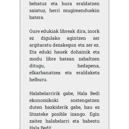
behatuz eta hura eraldatzen
saiatuz, herri mugimenduekin
batera.
Gure edukiak libreak dira, inork
ez digulako agintzen zer
argitaratu dezakegun eta zer ez.
Eta eduki hauek dohainik eta
modu libre batean zabaltzen
ditugu, hedapena,
elkarbanatzea eta eraldaketa
helburu.
Halabelarririk gabe, Hala Bedi
ekonomikoki sostengatzen
duten bazkiderik gabe, hau ez
litzateke posible izango. Egin
zaitez halabelarri eta babestu
Hala Bedi!