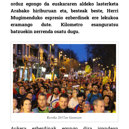
orduz egongo da euskararen aldeko lasterketa
Arabako hiriburuan eta, besteak beste, Herri
Mugimenduko espresio ezberdinek ere lekukoa
eramango dute. Kilometro esanguratsu
batzuekin zerrenda osatu dugu.
Korrika 2017an Gasteizen
Aukera ezberdinak egongo dira igandean