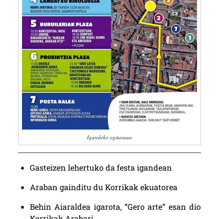
Igandeko egitaraua
Gasteizen lehertuko da festa igandean
Araban gainditu du Korrikak ekuatorea
Behin Aiaraldea igarota, “Gero arte” esan dio
Korrikak Arabari