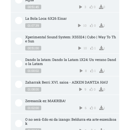
00:51:45
3
0
0
La Bola Loca: 6X26 Einar
01:07:39
10
0
1
Xperimental Sound System: XSS324 | Cubo | Way To Th
e Sun
00:51:00
10
1
1
Dando la latam: Dando la Latam 1X24: Un verano Dand
o la Latam
01:00:02
8
1
1
Zaharrak Berri: XVI. saioa - AZKEN DANTZA HAU
01:08:00
9
0
0
Zeresanik ez: MAKRIBA!
01:02:00
6
0
1
O no será-Edo ez da izango: Beldurra eta arte eszenikoa
k